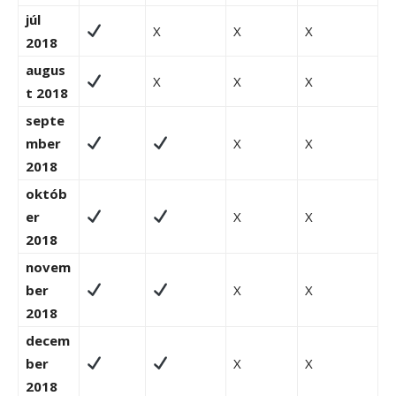
júl
X
X
X
2018
augus
X
X
X
t 2018
septe
mber
X
X
2018
októb
er
X
X
2018
novem
ber
X
X
2018
decem
ber
X
X
2018