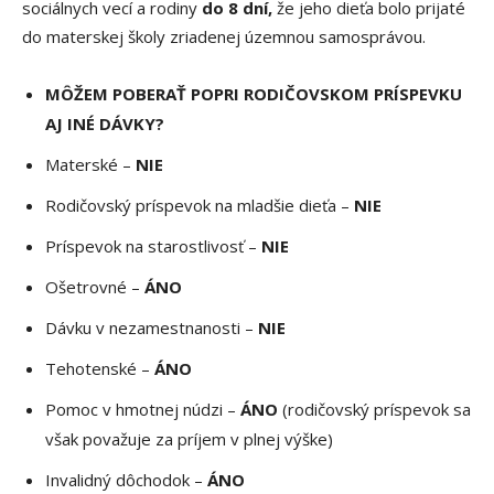
sociálnych vecí a rodiny
do 8 dní,
že jeho dieťa bolo prijaté
do materskej školy zriadenej územnou samosprávou.
MÔŽEM POBERAŤ POPRI RODIČOVSKOM PRÍSPEVKU
AJ INÉ DÁVKY?
Materské –
NIE
Rodičovský príspevok na mladšie dieťa –
NIE
Príspevok na starostlivosť –
NIE
Ošetrovné –
ÁNO
Dávku v nezamestnanosti –
NIE
Tehotenské –
ÁNO
Pomoc v hmotnej núdzi –
ÁNO
(rodičovský príspevok sa
však považuje za príjem v plnej výške)
Invalidný dôchodok –
ÁNO