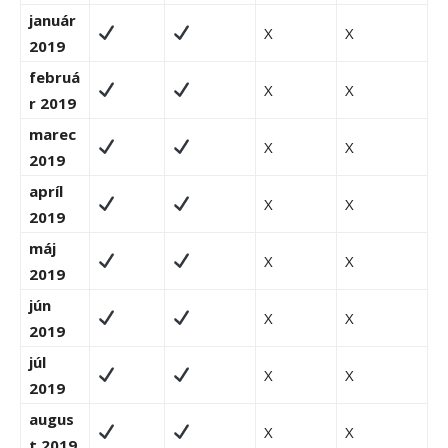
január
X
X
2019
februá
X
X
r 2019
marec
X
X
2019
apríl
X
X
2019
máj
X
X
2019
jún
X
X
2019
júl
X
X
2019
augus
X
X
t 2019