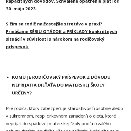
kapacitných dôvodov. Schválené opatrenie platí od
30. mája 2023.
S čím sa rodič najčastejšie stretáva v praxi?
Prinášame SÉRIU OTÁZOK a PRÍKLADY konkrétnych
situácií v súvislosti s nárokom na rodičovský
príspevok.
KOMU JE RODIČOVSKÝ PRÍSPEVOK Z DÔVODU
NEPRIJATIA DIEŤAŤA DO MATERSKEJ ŠKOLY
URČENÝ?
Pre rodiča, ktorý zabezpečuje starostlivosť (osobne alebo
v súkromnom, resp. cirkevnom zariadení) o dieťa, ktoré
neprijali do spádovej materskej školy podľa trvalého
pobytu dieťaťa, najdlhšie však do začiatku školského roka,