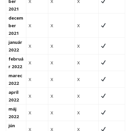
ber
X
X
X
2021
decem
ber
X
X
X
2021
január
X
X
X
2022
februá
X
X
X
r 2022
marec
X
X
X
2022
apríl
X
X
X
2022
máj
X
X
X
2022
jún
X
X
X