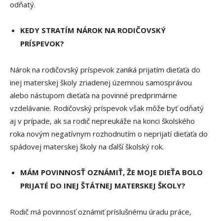
odňatý.
KEDY STRATÍM NÁROK NA RODIČOVSKÝ
PRÍSPEVOK?
Nárok na rodičovský príspevok zaniká prijatím dieťaťa do
inej materskej školy zriadenej územnou samosprávou
alebo nástupom dieťaťa na povinné predprimárne
vzdelávanie. Rodičovský príspevok však môže byť odňatý
aj v prípade, ak sa rodič nepreukáže na konci školského
roka novým negatívnym rozhodnutím o neprijatí dieťaťa do
spádovej materskej školy na ďalší školský rok.
MÁM POVINNOSŤ OZNÁMIŤ, ŽE MOJE DIEŤA BOLO
PRIJATÉ DO INEJ ŠTÁTNEJ MATERSKEJ ŠKOLY?
Rodič má povinnosť oznámiť príslušnému úradu práce,