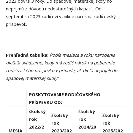
2023 dovŕši 3 roky. Do spádovej materskej školy ho
neprijmú z dôvodu nedostatočných kapacít. Od 1.
septembra 2023 rodičovi vznikne nárok na rodičovský
príspevok.
Prehľadná tabuľka:
Podľa mesiaca a roku narodenia
dieťaťa
uvádzame, kedy má rodič nárok na poberanie
rodičovského príspevku v prípade, ak dieťa neprijali do
spádovej materskej školy:
POSKYTOVANIE RODIČOVSKÉHO
PRÍSPEVKU OD:
školský
školský
školský
školský
rok
rok
rok
rok
2022/2
2024/20
MESIA
2023/202
2025/202