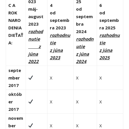
023
25
C A
4
6
máj-
od
ROK
od
od
august
septem
NARO
septemb
septemb
2023
bra
DENIA
ra 2023
ra 2025
rozhod
2024
DIEŤAŤ
rozhodnu
rozhodnu
nutie
rozhodn
A:
tie
tie
z
utie
z júna
z júna
júna
z júna
2023
2025
2022
2024
septe
mber
X
X
X
2017
októb
er
X
X
X
2017
novem
ber
X
X
X