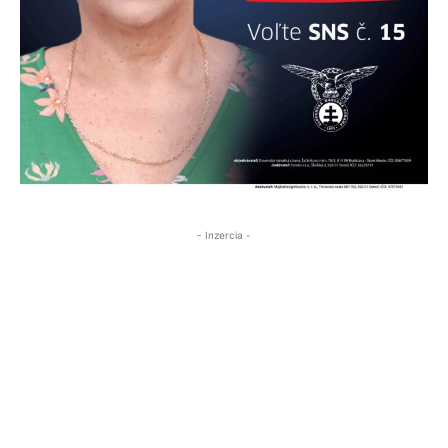
- Inzercia -