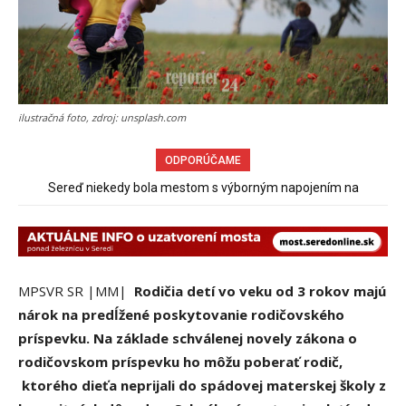
ilustračná foto, zdroj: unsplash.com
ODPORÚČAME
Sereď niekedy bola mestom s výborným napojením na
hromadnú dopravu – ANKETA
MPSVR SR |MM|
Rodičia detí vo veku od 3 rokov majú
nárok na predĺžené poskytovanie rodičovského
príspevku. Na základe schválenej novely zákona o
rodičovskom príspevku ho môžu poberať rodič,
ktorého dieťa neprijali do spádovej materskej školy z