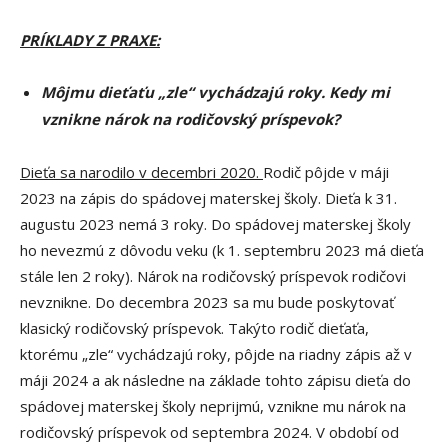
PRÍKLADY Z PRAXE:
Môjmu dieťaťu „zle“ vychádzajú roky. Kedy mi
vznikne nárok na rodičovský príspevok?
Dieťa sa narodilo v decembri 2020.
Rodič pôjde v máji
2023 na zápis do spádovej materskej školy. Dieťa k 31.
augustu 2023 nemá 3 roky. Do spádovej materskej školy
ho nevezmú z dôvodu veku (k 1. septembru 2023 má dieťa
stále len 2 roky). Nárok na rodičovský príspevok rodičovi
nevznikne. Do decembra 2023 sa mu bude poskytovať
klasický rodičovský príspevok. Takýto rodič dieťaťa,
ktorému „zle“ vychádzajú roky, pôjde na riadny zápis až v
máji 2024 a ak následne na základe tohto zápisu dieťa do
spádovej materskej školy neprijmú, vznikne mu nárok na
rodičovský príspevok od septembra 2024. V období od