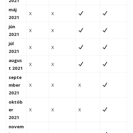
2021
máj
X
X
2021
jún
X
X
2021
júl
X
X
2021
augus
X
X
t 2021
septe
mber
X
X
X
2021
októb
er
X
X
X
2021
novem