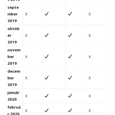
septe
mber
X
X
2019
októb
er
X
X
2019
novem
ber
X
X
2019
decem
ber
X
X
2019
január
X
X
2020
februá
X
X
r 2020