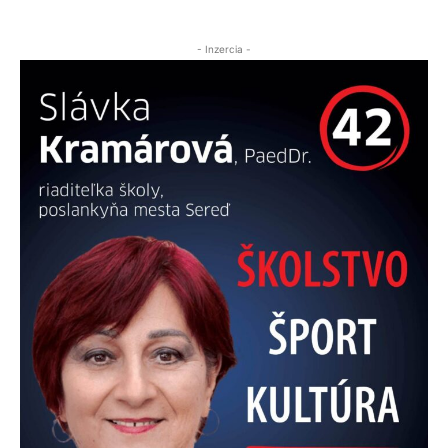
- Inzercia -