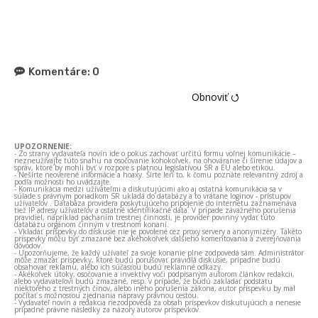
Komentáre:
0
Obnoviť ⭯
UPOZORNENIE:
- Zo strany vydavateľa novín ide o pokus zachovať určitú formu voľnej komunikácie –
nezneužívajte túto snahu na osočovanie kohokoľvek, na ohováranie či šírenie údajov a
správ, ktoré by mohli byť v rozpore s platnou legislatívou SR a EÚ alebo etikou.
- Nešírte neoverené informácie a hoaxy. Šírte len to, k čomu poznáte relevantný zdroj a
podľa možnosti ho uvádzajte.
- Komunikácia medzi užívateľmi a diskutujúcimi ako aj ostatná komunikácia sa v
súlade s právnym poriadkom SR ukladá do databázy a to vrátane loginov - prístupov
užívateľov . Databáza providera poskytujúceho pripojenie do internetu zaznamenáva
tiež IP adresy užívateľov a ostatné identifikačné dáta. V prípade závažného porušenia
pravidiel, napríklad páchaním trestnej činnosti, je provider povinný vydať túto
databázu orgánom činným v trestnom konaní.
- Vkladať príspevky do diskusie nie je povolené cez proxy servery a anonymizéry. Takéto
príspevky môžu byť zmazané bez akéhokoľvek ďalšieho komentovania a zverejňovania
dôvodov.
- Upozorňujeme, že každý užívateľ za svoje konanie plne zodpovedá sám. Administrátor
môže zmazať príspevky, ktoré budú porušovať pravidlá diskusie, prípadne budú
obsahovať reklamu, alebo ich súčasťou budú reklamné odkazy.
- Akékoľvek útoky, osočovanie a invektívy voči podpísaným autorom článkov redakcii,
alebo vydavateľovi budú zmazané, resp. v prípade, že budú zakladať podstatu
niektorého z trestných činov, alebo iného porušenia zákona, autor príspevku by mal
počítať s možnosťou zjednania nápravy právnou cestou.
- Vydavateľ novín a redakcia nezodpovedá za obsah príspevkov diskutujúcich a nenesie
prípadné právne následky za názory autorov príspevkov.