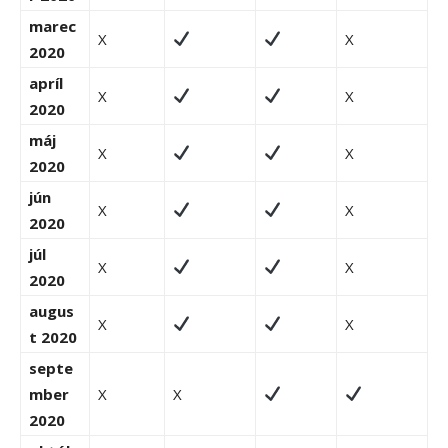
marec
X
X
2020
apríl
X
X
2020
máj
X
X
2020
jún
X
X
2020
júl
X
X
2020
augus
X
X
t 2020
septe
mber
X
X
2020