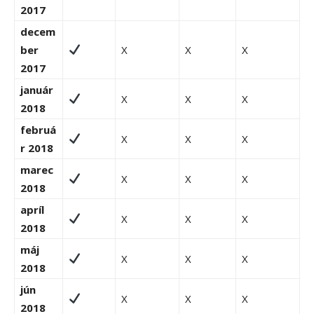
2017
decem
ber
X
X
X
2017
január
X
X
X
2018
februá
X
X
X
r 2018
marec
X
X
X
2018
apríl
X
X
X
2018
máj
X
X
X
2018
jún
X
X
X
2018