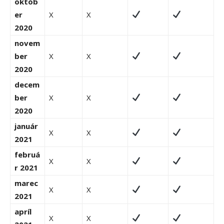
októb
er
X
X
2020
novem
ber
X
X
2020
decem
ber
X
X
2020
január
X
X
2021
februá
X
X
r 2021
marec
X
X
2021
apríl
X
X