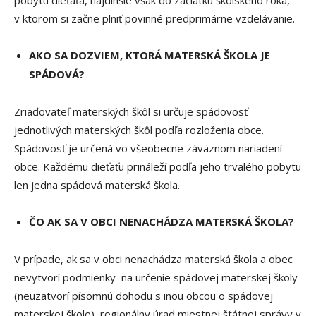
v ktorom si začne plniť povinné predprimárne vzdelávanie.
AKO SA DOZVIEM, KTORÁ MATERSKÁ ŠKOLA JE
SPÁDOVÁ?
Zriaďovateľ materských škôl si určuje spádovosť
jednotlivých materských škôl podľa rozloženia obce.
Spádovosť je určená vo všeobecne záväznom nariadení
obce. Každému dieťaťu prináleží podľa jeho trvalého pobytu
len jedna spádová materská škola.
ČO AK SA V OBCI NENACHÁDZA MATERSKÁ ŠKOLA?
V prípade, ak sa v obci nenachádza materská škola a obec
nevytvorí podmienky na určenie spádovej materskej školy
(neuzatvorí písomnú dohodu s inou obcou o spádovej
materskej škole), regionálny úrad miestnej štátnej správy v