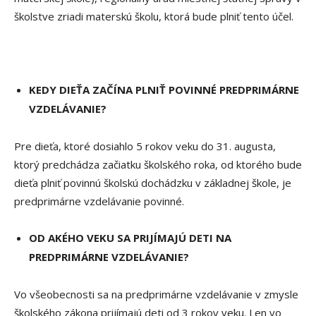
školstve zriadi materskú školu, ktorá bude plniť tento účel.
KEDY DIEŤA ZAČÍNA PLNIŤ POVINNÉ PREDPRIMÁRNE
VZDELÁVANIE?
Pre dieťa, ktoré dosiahlo 5 rokov veku do 31. augusta,
ktorý predchádza začiatku školského roka, od ktorého bude
dieťa plniť povinnú školskú dochádzku v základnej škole, je
predprimárne vzdelávanie povinné.
OD AKÉHO VEKU SA PRIJÍMAJÚ DETI NA
PREDPRIMÁRNE VZDELÁVANIE?
Vo všeobecnosti sa na predprimárne vzdelávanie v zmysle
školského zákona prijímajú deti od 3 rokov veku. Len vo