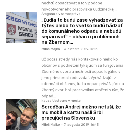
nechcú obsadzovať a to v podobe
novootvoreného pracoviska Cudzineckej...
Arogancia v samospráve
„Ľudia to budú zase vyhadzovať za
týteš alebo to všetko budú hádzať
do komunálneho odpadu a nebudú
separovať“ – občan o problémoch
na Zbernom...
Miloš Majko
-
3. októbra 2019, 15:18
Už počas stredy nás kontaktovalo niekoľko
občanov s podnetom týkajúcim sa fungovania
Zberného dvora a možnosti odpad legálne v
jeho priestoroch odovzdať. Vychádzajúc z
informácií občanov, ľudia odpad privážajúci na
Zberný dvor boli pracovníkmi otočení s tým, že
odpad...
Kauza Ubytovne v meste
Sereďčan Andrej možno netuší, že
mu mobil a kartu našli Srbi
pracujúci na Slovensku
Miloš Majko
-
7. augusta 2019, 16:45