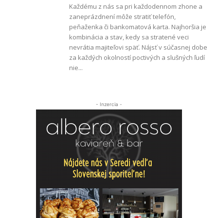
Každému z nás sa pri každodennom zhone a
zaneprázdnení môže stratiť telefón,
peňaženka či bankomatová karta. Najhoršia je
kombinácia a stav, kedy sa stratené veci
nevrátia majiteľovi späť. Nájsť v súčasnej dobe
za každých okolností poctivých a slušných ľudí
nie...
- Inzercia -