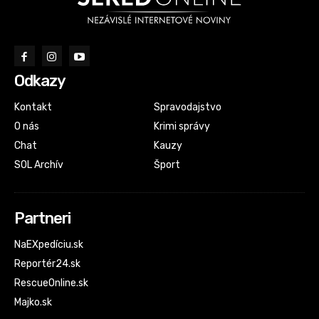
Odkazy
Kontakt
Spravodajstvo
O nás
Krimi správy
Chat
Kauzy
SOL Archív
Šport
Partneri
NaEXpedíciu.sk
Reportér24.sk
RescueOnline.sk
Majko.sk