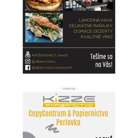
- Inzercia -