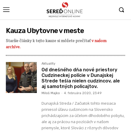
Kauza Ubytovne v meste
Staršie články k tejto kauze si môžete prečítať
v našom
archíve.
Aktuality
Od dnešného dňa nové priestory
Cudzineckej polície v Dunajskej
Strede tešia nielen cudzincov, ale
aj samotných policajtov.
Miloš Majko
-
4. februára 2020, 23:49
Dunajská Streda / Začiatok tohto mesiaca
priniesol úľavu cudzincom na Slovensko
prichádzajúcim za účelom dlhodobého pobytu,
ale aj za prácou na pozíciách v našom
priemysle, ktoré Slováci z rôznych dôvodov