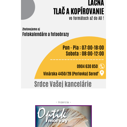
- Inzercia -