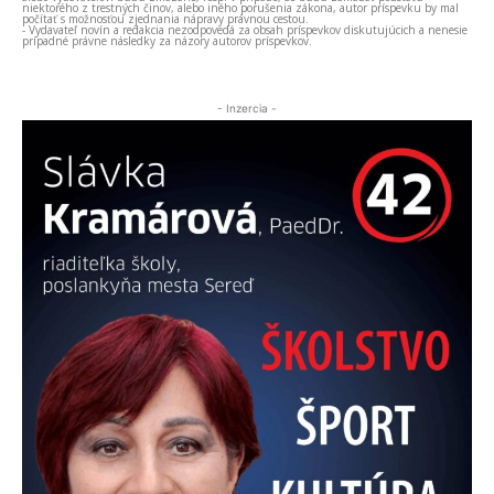
niektorého z trestných činov, alebo iného porušenia zákona, autor príspevku by mal
počítať s možnosťou zjednania nápravy právnou cestou.
- Vydavateľ novín a redakcia nezodpovedá za obsah príspevkov diskutujúcich a nenesie
prípadné právne následky za názory autorov príspevkov.
- Inzercia -