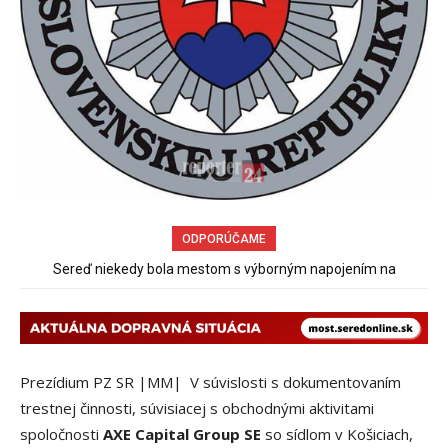
ODPORÚČAME
Sereď niekedy bola mestom s výborným napojením na
Pri venčení na Jesenského ulici mal usmrtiť psíka vlčiak, ktorý
hromadnú dopravu – ANKETA
mal voľne behať
Prezídium PZ SR |MM| V súvislosti s dokumentovaním
trestnej činnosti, súvisiacej s obchodnými aktivitami
spoločnosti
AXE Capital Group SE
so sídlom v Košiciach,