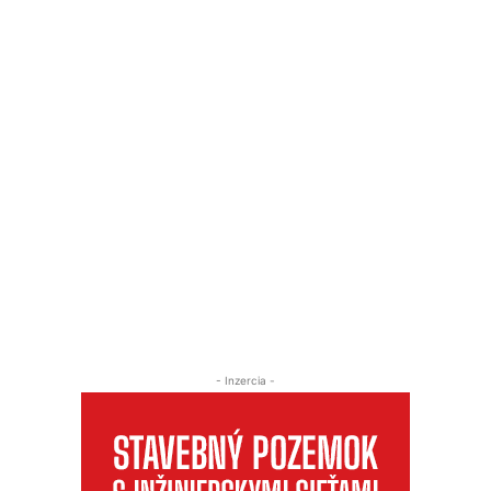
- Inzercia -