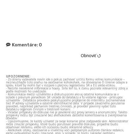
Komentáre:
0
Obnoviť ⭯
UPOZORNENIE:
- Zo strany vydavateľa novín ide o pokus zachovať určitú formu voľnej komunikácie –
nezneužívajte túto snahu na osočovanie kohokoľvek, na ohováranie či šírenie údajov a
správ, ktoré by mohli byť v rozpore s platnou legislatívou SR a EÚ alebo etikou.
- Nešírte neoverené informácie a hoaxy. Šírte len to, k čomu poznáte relevantný zdroj a
podľa možnosti ho uvádzajte.
- Komunikácia medzi užívateľmi a diskutujúcimi ako aj ostatná komunikácia sa v
súlade s právnym poriadkom SR ukladá do databázy a to vrátane loginov - prístupov
užívateľov . Databáza providera poskytujúceho pripojenie do internetu zaznamenáva
tiež IP adresy užívateľov a ostatné identifikačné dáta. V prípade závažného porušenia
pravidiel, napríklad páchaním trestnej činnosti, je provider povinný vydať túto
databázu orgánom činným v trestnom konaní.
- Vkladať príspevky do diskusie nie je povolené cez proxy servery a anonymizéry. Takéto
príspevky môžu byť zmazané bez akéhokoľvek ďalšieho komentovania a zverejňovania
dôvodov.
- Upozorňujeme, že každý užívateľ za svoje konanie plne zodpovedá sám. Administrátor
môže zmazať príspevky, ktoré budú porušovať pravidlá diskusie, prípadne budú
obsahovať reklamu, alebo ich súčasťou budú reklamné odkazy.
- Akékoľvek útoky, osočovanie a invektívy voči podpísaným autorom článkov redakcii,
alebo vydavateľovi budú zmazané, resp. v prípade, že budú zakladať podstatu