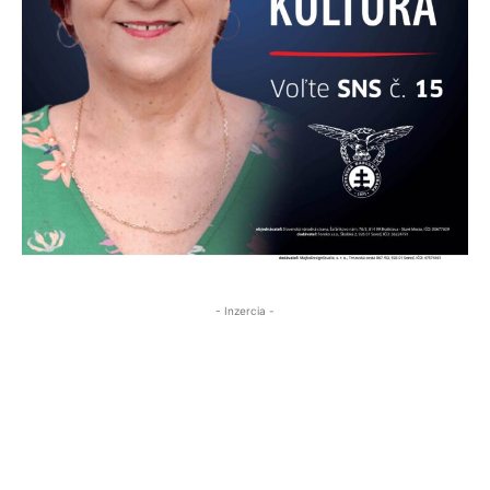
- Inzercia -