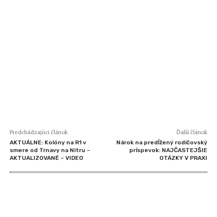
Predchádzajúci článok
Ďalší článok
AKTUÁLNE: Kolóny na R1 v
Nárok na predĺžený rodičovský
smere od Trnavy na Nitru –
príspevok: NAJČASTEJŠIE
AKTUALIZOVANÉ – VIDEO
OTÁZKY V PRAXI