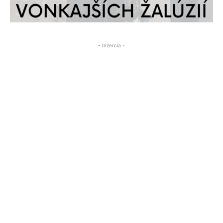
- Inzercia -