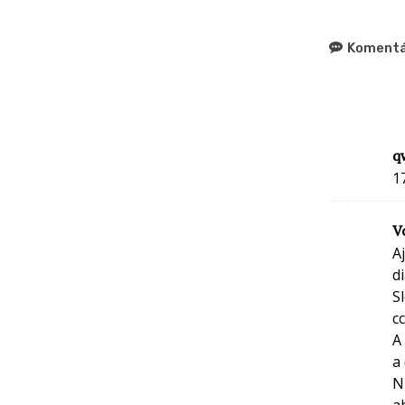
Komentá
q
1
Vo
A
di
S
cc
A
a
N
a