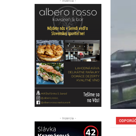
- Inzercia -
- Inzercia -
ODPORÚ