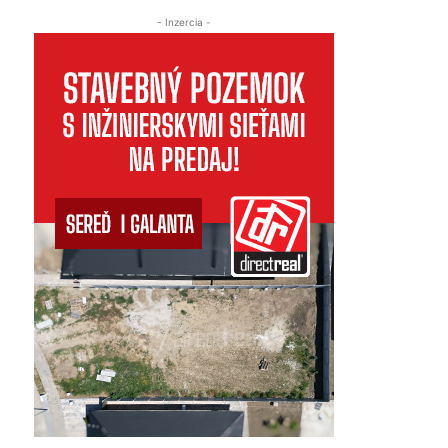
- Inzercia -