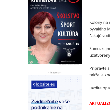
Kolóny na r
bývalého M
čakajú vodi
Samozrejme
uzatvorený
Pripravte s
- Inzercia -
takže je zn
Jazdite opat
AKTUALIZO