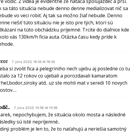
re vodič. Z videa je evidentné že natáča spolujazdec a prší.
k sa táto situácia nebude denno denne medializovat nič sa
ebude vo veci robiť. Aj tak sa možno žiaľ nebude. Denno
nne riešiť túto situáciu nie je isto pre tých, ktorí sú
dkázaní na túto obchádzku príjemné. Trcite do diaľnice kde
kolo vás 130km/h ficia auta. Otázka času kedy príde k
ehode.
cccc
7. júna 2023, 18:55 At 18:55
reba si zvolit fica a pelegriniho nech ujebu aj posledne co tu
stalo za 12 rokov co ujebali a porozdavali kamaratom
rhel,bodor,siroky atd.. uz ste mohli mat v seredi 10 novych
ostov….
dič..
7. júna 2023, 19:38 At 19:38
arek, nepochybujem, že situácia okolo mosta a následné
ásledky sú isté nepríjemné..
ediný problém je len to, že to naťahujú a neriešia samotný