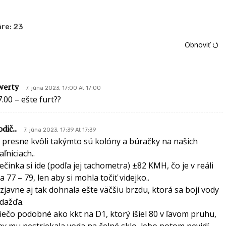
re:
23
Obnoviť ⭯
werty
7. júna 2023, 17:00 At 17:00
7.00 – ešte furt??
dič..
7. júna 2023, 17:39 At 17:39
j presne kvôli takýmto sú kolóny a búračky na našich
aľniciach..
lečinka si ide (podľa jej tachometra) ±82 KMH, čo je v reáli
a 77 – 79, len aby si mohla točiť videjko..
 zjavne aj tak dohnala ešte väčšiu brzdu, ktorá sa bojí vody
 dažďa.
iečo podobné ako kkt na D1, ktorý išiel 80 v ľavom pruhu,
by mu nestriekala voda na čelné sklo, lebo potom nevidí..