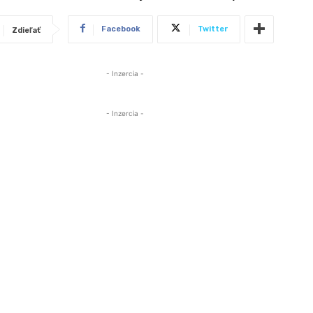
Facebook
Twitter
Zdieľať
- Inzercia -
- Inzercia -