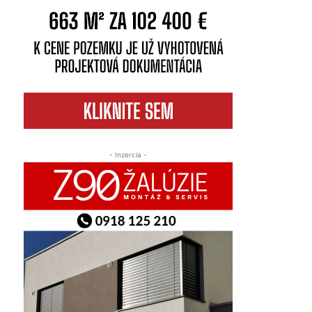
- Inzercia -