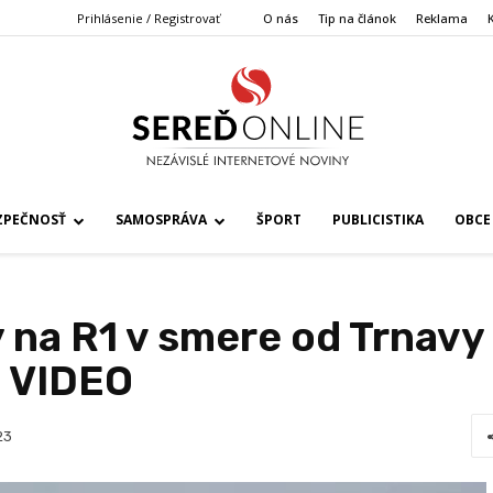
Prihlásenie / Registrovať
O nás
Tip na článok
Reklama
ZPEČNOSŤ
SAMOSPRÁVA
ŠPORT
PUBLICISTIKA
OBCE
na R1 v smere od Trnavy 
 VIDEO
23