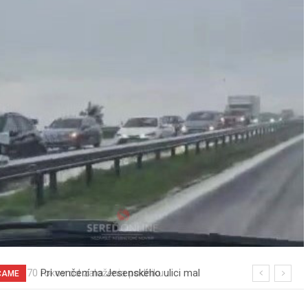
Pri venčení na Jesenského ulici mal
ČAME
usmrtiť psíka vlčiak, ktorý mal voľne
behať