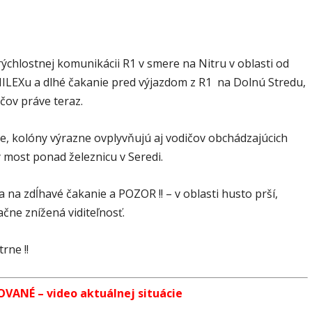
ýchlostnej komunikácii R1 v smere na Nitru v oblasti od
ILEXu a dlhé čakanie pred výjazdom z R1 na Dolnú Stredu,
čov práve teraz.
, kolóny výrazne ovplyvňujú aj vodičov obchádzajúcich
 most ponad železnicu v Seredi.
a na zdĺhavé čakanie a POZOR !! – v oblasti husto prší,
ačne znížená viditeľnosť.
rne !!
VANÉ – video aktuálnej situácie