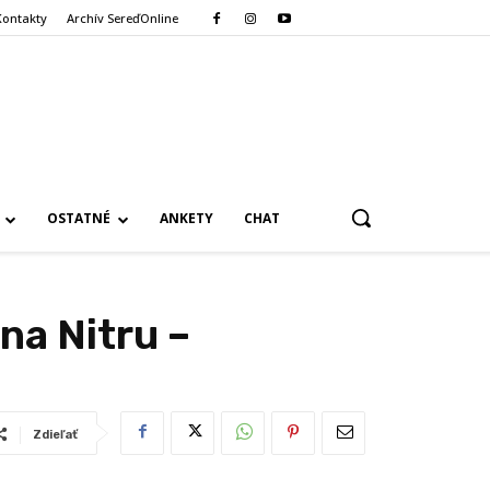
Kontakty
Archív SereďOnline
OSTATNÉ
ANKETY
CHAT
na Nitru –
Zdieľať