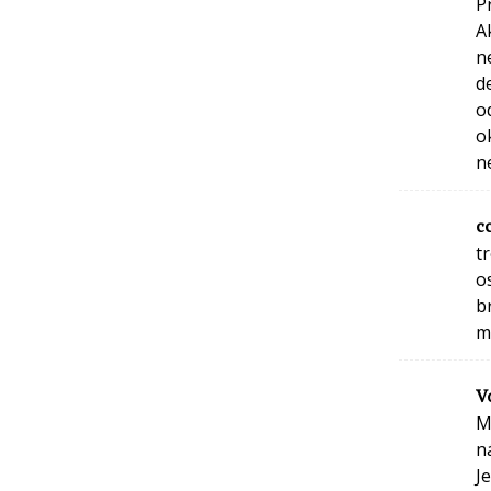
P
A
n
de
o
o
n
c
t
o
b
m
Vo
M
n
J