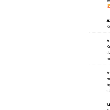
A
K
A
K
c
n
A
n
b
s
M