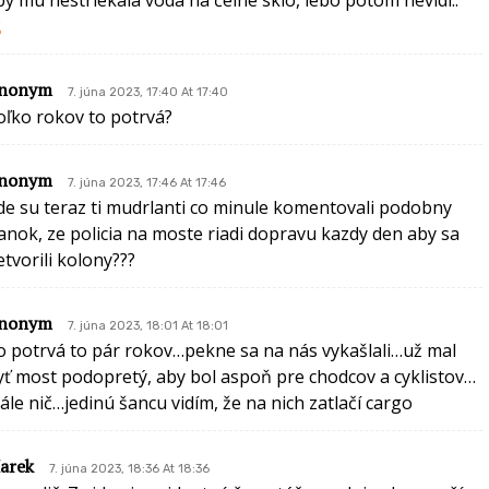
nonym
7. júna 2023, 17:40 At 17:40
oľko rokov to potrvá?
nonym
7. júna 2023, 17:46 At 17:46
de su teraz ti mudrlanti co minule komentovali podobny
lanok, ze policia na moste riadi dopravu kazdy den aby sa
etvorili kolony???
nonym
7. júna 2023, 18:01 At 18:01
o potrvá to pár rokov…pekne sa na nás vykašlali…už mal
yť most podopretý, aby bol aspoň pre chodcov a cyklistov…
tále nič…jedinú šancu vidím, že na nich zatlačí cargo
arek
7. júna 2023, 18:36 At 18:36