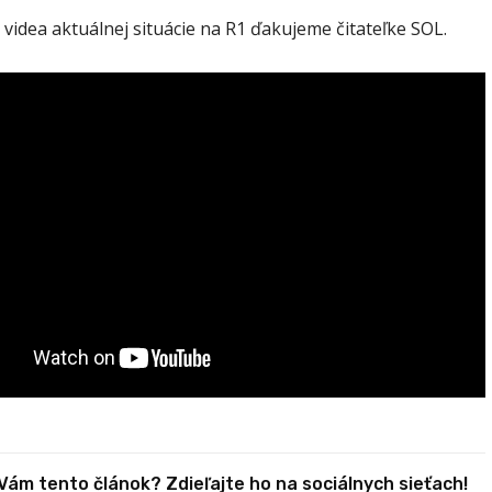
 videa aktuálnej situácie na R1 ďakujeme čitateľke SOL.
 Vám tento článok? Zdieľajte ho na sociálnych sieťach!