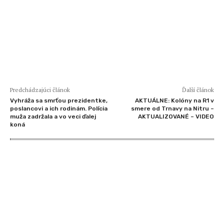
Predchádzajúci článok
Ďalší článok
Vyhráža sa smrťou prezidentke,
AKTUÁLNE: Kolóny na R1 v
poslancovi a ich rodinám. Polícia
smere od Trnavy na Nitru –
muža zadržala a vo veci ďalej
AKTUALIZOVANÉ – VIDEO
koná