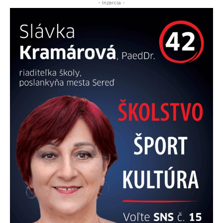
- Inzercia -