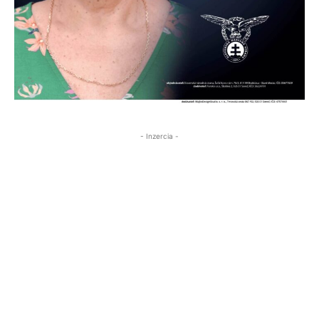
- Inzercia -