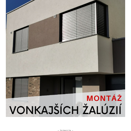
- Inzercia -