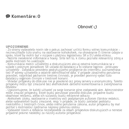
Komentáre:
0
Obnoviť ⭯
UPOZORNENIE:
- Zo strany vydavateľa novín ide o pokus zachovať určitú formu voľnej komunikácie –
nezneužívajte túto snahu na osočovanie kohokoľvek, na ohováranie či šírenie údajov a
správ, ktoré by mohli byť v rozpore s platnou legislatívou SR a EÚ alebo etikou.
- Nešírte neoverené informácie a hoaxy. Šírte len to, k čomu poznáte relevantný zdroj a
podľa možnosti ho uvádzajte.
- Komunikácia medzi užívateľmi a diskutujúcimi ako aj ostatná komunikácia sa v
súlade s právnym poriadkom SR ukladá do databázy a to vrátane loginov - prístupov
užívateľov . Databáza providera poskytujúceho pripojenie do internetu zaznamenáva
tiež IP adresy užívateľov a ostatné identifikačné dáta. V prípade závažného porušenia
pravidiel, napríklad páchaním trestnej činnosti, je provider povinný vydať túto
databázu orgánom činným v trestnom konaní.
- Vkladať príspevky do diskusie nie je povolené cez proxy servery a anonymizéry. Takéto
príspevky môžu byť zmazané bez akéhokoľvek ďalšieho komentovania a zverejňovania
dôvodov.
- Upozorňujeme, že každý užívateľ za svoje konanie plne zodpovedá sám. Administrátor
môže zmazať príspevky, ktoré budú porušovať pravidlá diskusie, prípadne budú
obsahovať reklamu, alebo ich súčasťou budú reklamné odkazy.
- Akékoľvek útoky, osočovanie a invektívy voči podpísaným autorom článkov redakcii,
alebo vydavateľovi budú zmazané, resp. v prípade, že budú zakladať podstatu
niektorého z trestných činov, alebo iného porušenia zákona, autor príspevku by mal
počítať s možnosťou zjednania nápravy právnou cestou.
- Vydavateľ novín a redakcia nezodpovedá za obsah príspevkov diskutujúcich a nenesie
prípadné právne následky za názory autorov príspevkov.