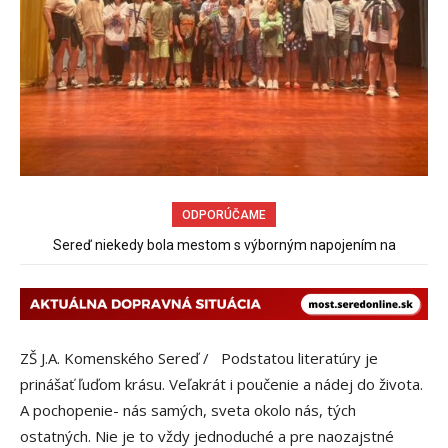
ODPORÚČAME
Sereď niekedy bola mestom s výborným napojením na
hromadnú dopravu – ANKETA
ZŠ J.A. Komenského Sereď / Podstatou literatúry je
prinášať ľuďom krásu. Veľakrát i poučenie a nádej do života.
A pochopenie- nás samých, sveta okolo nás, tých
ostatných. Nie je to vždy jednoduché a pre naozajstné