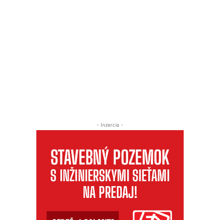
- Inzercia -