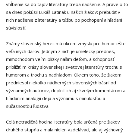
vhĺbenie sa do tajov literatúry treba nadšenie. A práve o to
sa dnes pokúsil Lukáš Latinák u našich žiakov: prebudiť v
nich nadšenie z literatúry a túžbu po pochopení a hľadaní
súvislostí.
Známy slovenský herec má okrem zmyslu pre humor ešte
veľa iných darov. Jedným z nich je umelecký prednes,
mimochodom veľmi blízky našim deťom, a schopnosť
priblížiť im krásy slovenskej i svetovej literatúry trochu s
humorom a trochu s nadhľadom. Okrem toho, že žiakom
predniesol niekoľko nádherných slovenských básní od
významných autorov, doplnil ich aj skvelým komentárom a
hľadaním analógií deja a významu s minulosťou a
súčasnosťou ľudstva.
Celá netradičná hodina literatúry bola určená pre žiakov
druhého stupňa a mala nielen vzdelávací, ale aj výchovný