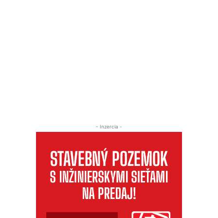
- Inzercia -