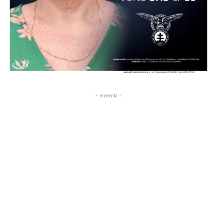
- Inzercia -