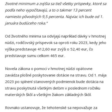
životné minimum a zvýšia sa tiež všetky príspevky, ktoré sa
podľa neho vypočítavajú, a to o takmer 13 percent
namiesto pôvodných 9,5 percenta. Najviac ich bude od 1.
januára budúceho roka.“
Od životného minima sa odvíjajú napríklad dávky v hmotnej
núdzi, rodičovský príspevok sa oproti roku 2023, kedy jeho
výška predstavuje 412,60 eur zvýši o 52,40 eur, čo
predstavuje sumu celkom 465 eur.
Novela zákona o pomoci v hmotnej núdzi opätovne
zavádza plošné poskytovanie dotácie na stravu. Od 1. mája
2023 po splnení stanovených podmienok bude dotácia na
stravu poskytnutá všetkým deťom v poslednom ročníku
materských škôl a všetkým žiakom základných škôl.
Rovnako ustanovuje, že tehotenské sa nepovažuje za