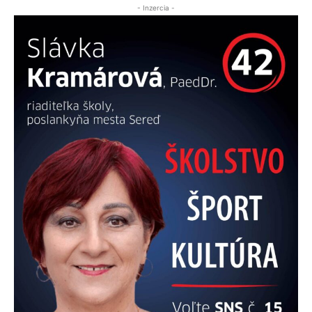
- Inzercia -