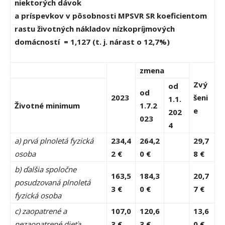
niektorých dávok
a príspevkov v pôsobnosti MPSVR SR koeficientom
rastu životných nákladov nízkopríjmových
domácností = 1,127 (t. j. nárast o 12,7%)
zmena
Zvý
od
od
2023
šeni
1.1.
Životné minimum
1.7.2
e
202
023
4
a) prvá plnoletá fyzická
234,4
264,2
29,7
osoba
2 €
0 €
8 €
b) ďalšia spoločne
163,5
184,3
20,7
posudzovaná plnoletá
3 €
0 €
7 €
fyzická osoba
c) zaopatrené a
107,0
120,6
13,6
nezaopatrené dieťa
3 €
3 €
0 €