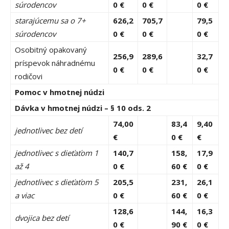
súrodencov
0 €
0 €
0 €
starajúcemu sa o 7+
626,2
705,7
79,5
súrodencov
0 €
0 €
0 €
Osobitný opakovaný
256,9
289,6
32,7
príspevok náhradnému
0 €
0 €
0 €
rodičovi
Pomoc v hmotnej núdzi
Dávka v hmotnej núdzi – § 10 ods. 2
74,00
83,4
9,40
jednotlivec bez detí
€
0 €
€
jednotlivec s dieťaťom 1
140,7
158,
17,9
až 4
0 €
60 €
0 €
jednotlivec s dieťaťom 5
205,5
231,
26,1
a viac
0 €
60 €
0 €
128,6
144,
16,3
dvojica bez detí
0 €
90 €
0 €