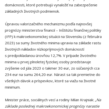
domácnosti, ktoré potrebujú vynaložiť na zabezpečenie
základných životných podmienok.
Úpravou valorizačného mechanizmu podľa najnovšej
prognózy ministerstva financií – Inštitútu finančnej politiky
(IFP) k makroekonomickej situácii na Slovensku (z februára
2023) sa sumy životného minima upravia na základe rastu
životných nákladov nízkopríjmových domácností
s predpokladanou úrovňou 12,7%. V prípade životného
minima u prvej plnoletej fyzickej osoby predstavuje
zvýšenie od júla 2023 o takmer 30 eur, zo súčasných cca
234 eur na sumu 264,20 eur. Nárast sa tak premietne do
všetkých dávok a príspevkov, ktoré sa viažu na životné
minimum.
Minister práce, sociálnych vecí a rodiny Milan Krajniak:
„
Na
základe poslednej makroekonomickej prognózy narastie