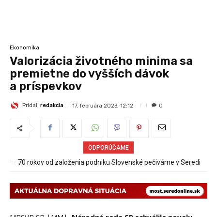
Ekonomika
Valorizácia životného minima sa
premietne do vyšších dávok
a príspevkov
Pridal
redakcia
17. februára 2023, 12:12
0
ODPORÚČAME
70 rokov od založenia podniku Slovenské pečivárne v Seredi
MPSVR SR |MM|
Národná rada SR schválila novelu