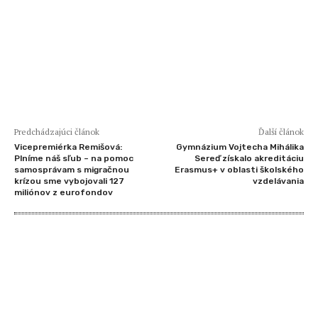
Predchádzajúci článok
Ďalší článok
Vicepremiérka Remišová:
Gymnázium Vojtecha Mihálika
Plníme náš sľub – na pomoc
Sereď získalo akreditáciu
samosprávam s migračnou
Erasmus+ v oblasti školského
krízou sme vybojovali 127
vzdelávania
miliónov z eurofondov