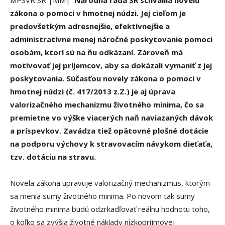
zákona o pomoci v hmotnej núdzi. Jej cieľom je
predovšetkým adresnejšie, efektívnejšie a
administratívne menej náročné poskytovanie pomoci
osobám, ktorí sú na ňu odkázaní. Zároveň má
motivovať jej príjemcov, aby sa dokázali vymaniť z jej
poskytovania. Súčasťou novely zákona o pomoci v
hmotnej núdzi (č. 417/2013 z.Z.) je aj úprava
valorizačného mechanizmu životného minima, čo sa
premietne vo výške viacerých naň naviazaných dávok
a príspevkov. Zavádza tiež opätovné plošné dotácie
na podporu výchovy k stravovacím návykom dieťaťa,
tzv. dotáciu na stravu.
Novela zákona upravuje valorizačný mechanizmus, ktorým
sa menia sumy životného minima. Po novom tak sumy
životného minima budú odzrkadľovať reálnu hodnotu toho,
o koľko sa zvýšia životné náklady nízkopríjmovej