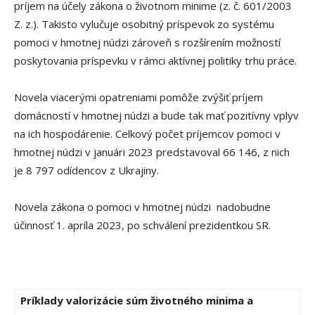
príjem na účely zákona o životnom minime (z. č. 601/2003
Z. z.). Takisto vylučuje osobitný príspevok zo systému
pomoci v hmotnej núdzi zároveň s rozšírením možností
poskytovania príspevku v rámci aktívnej politiky trhu práce.
Novela viacerými opatreniami pomôže zvýšiť príjem
domácností v hmotnej núdzi a bude tak mať pozitívny vplyv
na ich hospodárenie. Celkový počet príjemcov pomoci v
hmotnej núdzi v januári 2023 predstavoval 66 146, z nich
je 8 797 odídencov z Ukrajiny.
Novela zákona o pomoci v hmotnej núdzi nadobudne
účinnosť 1. apríla 2023, po schválení prezidentkou SR.
Príklady valorizácie súm životného minima a