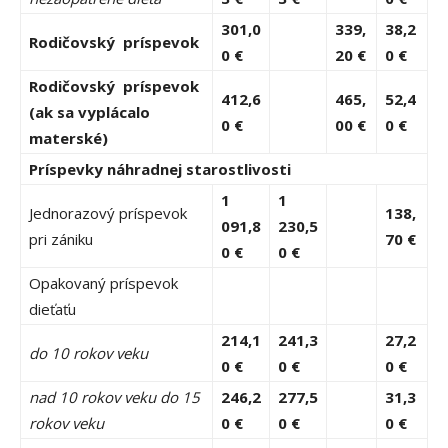
301,0
339,
38,2
Rodičovský príspevok
0 €
20 €
0 €
Rodičovský príspevok
412,6
465,
52,4
(ak sa vyplácalo
0 €
00 €
0 €
materské)
Príspevky náhradnej starostlivosti
1
1
Jednorazový príspevok
138,
091,8
230,5
pri zániku
70 €
0 €
0 €
Opakovaný príspevok
dieťaťu
214,1
241,3
27,2
do 10 rokov veku
0 €
0 €
0 €
nad 10 rokov veku do 15
246,2
277,5
31,3
rokov veku
0 €
0 €
0 €