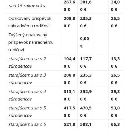
267,6
301,6
34,0
nad 15 rokov veku
0 €
0 €
0 €
Opakovaný príspevok
208,8
235,3
26,5
náhradnému rodičovi
0 €
0 €
0 €
Zvýšený opakovaný
0,00
príspevok náhradnému
€
rodičovi
starajúcemu sa o 2
104,4
117,7
13,3
súrodencov
0 €
0 €
0 €
starajúcemu sa o 3
208,8
235,3
26,5
súrodencov
0 €
0 €
0 €
starajúcemu sa o 4
313,1
352,9
39,8
súrodencov
0 €
0 €
0 €
starajúcemu sa o 5
417,5
470,5
53,0
súrodencov
0 €
0 €
0 €
starajúcemu sa o 6
521,8
588,1
66,3