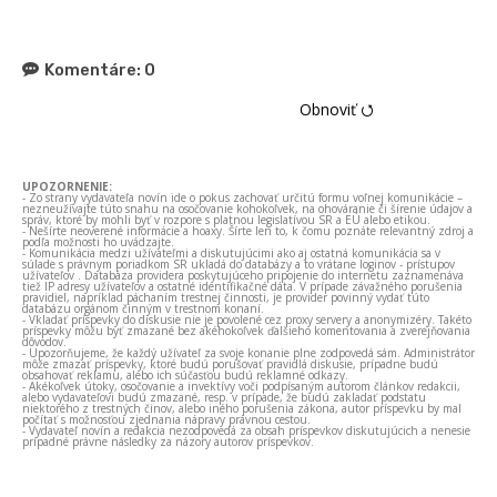
Komentáre:
0
Obnoviť ⭯
UPOZORNENIE:
- Zo strany vydavateľa novín ide o pokus zachovať určitú formu voľnej komunikácie –
nezneužívajte túto snahu na osočovanie kohokoľvek, na ohováranie či šírenie údajov a
správ, ktoré by mohli byť v rozpore s platnou legislatívou SR a EÚ alebo etikou.
- Nešírte neoverené informácie a hoaxy. Šírte len to, k čomu poznáte relevantný zdroj a
podľa možnosti ho uvádzajte.
- Komunikácia medzi užívateľmi a diskutujúcimi ako aj ostatná komunikácia sa v
súlade s právnym poriadkom SR ukladá do databázy a to vrátane loginov - prístupov
užívateľov . Databáza providera poskytujúceho pripojenie do internetu zaznamenáva
tiež IP adresy užívateľov a ostatné identifikačné dáta. V prípade závažného porušenia
pravidiel, napríklad páchaním trestnej činnosti, je provider povinný vydať túto
databázu orgánom činným v trestnom konaní.
- Vkladať príspevky do diskusie nie je povolené cez proxy servery a anonymizéry. Takéto
príspevky môžu byť zmazané bez akéhokoľvek ďalšieho komentovania a zverejňovania
dôvodov.
- Upozorňujeme, že každý užívateľ za svoje konanie plne zodpovedá sám. Administrátor
môže zmazať príspevky, ktoré budú porušovať pravidlá diskusie, prípadne budú
obsahovať reklamu, alebo ich súčasťou budú reklamné odkazy.
- Akékoľvek útoky, osočovanie a invektívy voči podpísaným autorom článkov redakcii,
alebo vydavateľovi budú zmazané, resp. v prípade, že budú zakladať podstatu
niektorého z trestných činov, alebo iného porušenia zákona, autor príspevku by mal
počítať s možnosťou zjednania nápravy právnou cestou.
- Vydavateľ novín a redakcia nezodpovedá za obsah príspevkov diskutujúcich a nenesie
prípadné právne následky za názory autorov príspevkov.