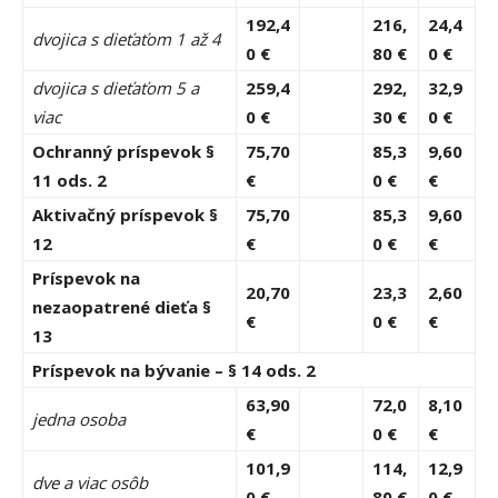
192,4
216,
24,4
dvojica s dieťaťom 1 až 4
0 €
80 €
0 €
dvojica s dieťaťom 5 a
259,4
292,
32,9
viac
0 €
30 €
0 €
Ochranný príspevok §
75,70
85,3
9,60
11 ods. 2
€
0 €
€
Aktivačný príspevok §
75,70
85,3
9,60
12
€
0 €
€
Príspevok na
20,70
23,3
2,60
nezaopatrené dieťa §
€
0 €
€
13
Príspevok na bývanie – § 14 ods. 2
63,90
72,0
8,10
jedna osoba
€
0 €
€
101,9
114,
12,9
dve a viac osôb
0 €
80 €
0 €