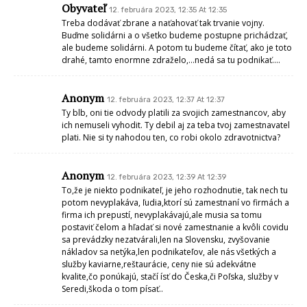
Obyvateľ
12. februára 2023, 12:35 At 12:35
Treba dodávať zbrane a naťahovať tak trvanie vojny.
Buďme solidárni a o všetko budeme postupne prichádzať,
ale budeme solidárni. A potom tu budeme čítať, ako je toto
drahé, tamto enormne zdraželo,…nedá sa tu podnikať….
Anonym
12. februára 2023, 12:37 At 12:37
Ty blb, oni tie odvody platili za svojich zamestnancov, aby
ich nemuseli vyhodit. Ty debil aj za teba tvoj zamestnavatel
plati. Nie si ty nahodou ten, co robi okolo zdravotnictva?
Anonym
12. februára 2023, 12:39 At 12:39
To,že je niekto podnikateľ, je jeho rozhodnutie, tak nech tu
potom nevyplakáva, ľudia,ktorí sú zamestnaní vo firmách a
firma ich prepustí, nevyplakávajú,ale musia sa tomu
postaviť čelom a hľadať si nové zamestnanie a kvôli covidu
sa prevádzky nezatvárali,len na Slovensku, zvyšovanie
nákladov sa netýka,len podnikateľov, ale nás všetkých a
služby kaviarne,reštaurácie, ceny nie sú adekvátne
kvalite,čo ponúkajú, stačí ísť do Česka,či Poľska, služby v
Seredi,škoda o tom písať..