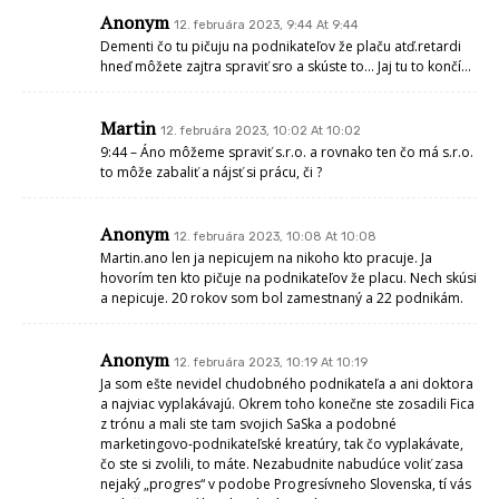
Anonym
12. februára 2023, 9:44 At 9:44
Dementi čo tu pičuju na podnikateľov že plaču atď.retardi
hneď môžete zajtra spraviť sro a skúste to… Jaj tu to končí…
Martin
12. februára 2023, 10:02 At 10:02
9:44 – Áno môžeme spraviť s.r.o. a rovnako ten čo má s.r.o.
to môže zabaliť a nájsť si prácu, či ?
Anonym
12. februára 2023, 10:08 At 10:08
Martin.ano len ja nepicujem na nikoho kto pracuje. Ja
hovorím ten kto pičuje na podnikateľov že placu. Nech skúsi
a nepicuje. 20 rokov som bol zamestnaný a 22 podnikám.
Anonym
12. februára 2023, 10:19 At 10:19
Ja som ešte nevidel chudobného podnikateľa a ani doktora
a najviac vyplakávajú. Okrem toho konečne ste zosadili Fica
z trónu a mali ste tam svojich SaSka a podobné
marketingovo-podnikateľské kreatúry, tak čo vyplakávate,
čo ste si zvolili, to máte. Nezabudnite nabudúce voliť zasa
nejaký „progres“ v podobe Progresívneho Slovenska, tí vás