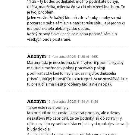
11:22 – ty budeš podnikateľ, možno podnikateľov syn,
dcéra, manželka, milenka čo sa cíti ohrozený krachom. To
je tvoj problém.
Ja len vravím že každý kto má zdravé ruky a nohy sa má
postarať o seba sám a nie natŕčať ruku štátu, a je jedno či
ide podnikateľa alebo fyzickú osobu.
Každý zdravý človek nech sa o seba postará sám a o
všetkých bude postarané.
Anonym
12. februára 2023, 11:55 At 11:55
Martin,vláda je neschopná,tá má vytvoriť podmienky,aby
mali ľudia možnosť v pokoji pracovať,v pokoji
podnikať,atď.A keď to nevie,tak sa majú podnikatelia
prispôsobiť jej blbosti?Čo to tu trepeš za nezmysli?Vláda je
tu pre ľudí a má riešiť problémy ľudí a nie naopak.
Anonym
12. februára 2023, 11:56 At 11:56
Takze este raz a pomaly.
Kto prinutil pocas covidu zatvarat podniky, ale odvody
nezastzvil? Kto zapricinil, ze tie podniky isli do straty? Ty
dilino, uz ti to vysvetlovali viaceri, ale ty si opakujes tie svoje
bludy dokola.
A na zaver, ked si neschopny a nedokazes sa o seba