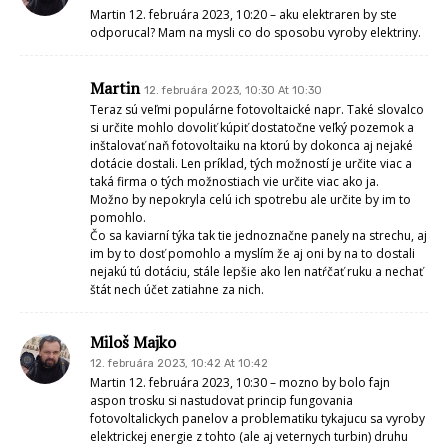
Martin 12. februára 2023, 10:20 – aku elektraren by ste
odporucal? Mam na mysli co do sposobu vyroby elektriny.
Martin
12. februára 2023, 10:30 At 10:30
Teraz sú veľmi populárne fotovoltaické napr. Také slovalco
si určite mohlo dovoliť kúpiť dostatočne veľký pozemok a
inštalovať naň fotovoltaiku na ktorú by dokonca aj nejaké
dotácie dostali. Len príklad, tých možností je určite viac a
taká firma o tých možnostiach vie určite viac ako ja.
Možno by nepokryla celú ich spotrebu ale určite by im to
pomohlo.
Čo sa kaviarní týka tak tie jednoznačne panely na strechu, aj
im by to dosť pomohlo a myslím že aj oni by na to dostali
nejakú tú dotáciu, stále lepšie ako len natŕčať ruku a nechať
štát nech účet zatiahne za nich.
Miloš Majko
12. februára 2023, 10:42 At 10:42
Martin 12. februára 2023, 10:30 – mozno by bolo fajn
aspon trosku si nastudovat princip fungovania
fotovoltalickych panelov a problematiku tykajucu sa vyroby
elektrickej energie z tohto (ale aj veternych turbin) druhu