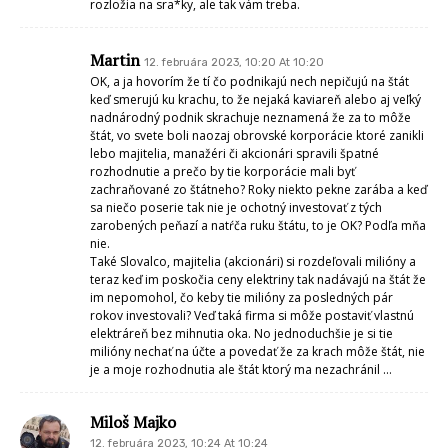
rozložia na sra*ky, ale tak vám treba.
Martin
12. februára 2023, 10:20 At 10:20
OK, a ja hovorím že tí čo podnikajú nech nepičujú na štát
keď smerujú ku krachu, to že nejaká kaviareň alebo aj veľký
nadnárodný podnik skrachuje neznamená že za to môže
štát, vo svete boli naozaj obrovské korporácie ktoré zanikli
lebo majitelia, manažéri či akcionári spravili špatné
rozhodnutie a prečo by tie korporácie mali byť
zachraňované zo štátneho? Roky niekto pekne zarába a keď
sa niečo poserie tak nie je ochotný investovať z tých
zarobených peňazí a natŕča ruku štátu, to je OK? Podľa mňa
nie.
Také Slovalco, majitelia (akcionári) si rozdeľovali milióny a
teraz keď im poskočia ceny elektriny tak nadávajú na štát že
im nepomohol, čo keby tie milióny za posledných pár
rokov investovali? Veď taká firma si môže postaviť vlastnú
elektráreň bez mihnutia oka. No jednoduchšie je si tie
milióny nechať na účte a povedať že za krach môže štát, nie
je a moje rozhodnutia ale štát ktorý ma nezachránil …
Miloš Majko
12. februára 2023, 10:24 At 10:24