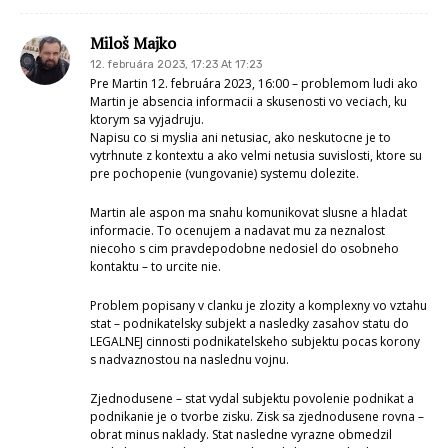
Miloš Majko
12. februára 2023, 17:23 At 17:23
Pre Martin 12. februára 2023, 16:00 – problemom ludi ako
Martin je absencia informacii a skusenosti vo veciach, ku
ktorym sa vyjadruju.
Napisu co si myslia ani netusiac, ako neskutocne je to
vytrhnute z kontextu a ako velmi netusia suvislosti, ktore su
pre pochopenie (vungovanie) systemu dolezite.
Martin ale aspon ma snahu komunikovat slusne a hladat
informacie. To ocenujem a nadavat mu za neznalost
niecoho s cim pravdepodobne nedosiel do osobneho
kontaktu – to urcite nie.
Problem popisany v clanku je zlozity a komplexny vo vztahu
stat – podnikatelsky subjekt a nasledky zasahov statu do
LEGALNEJ cinnosti podnikatelskeho subjektu pocas korony
s nadvaznostou na naslednu vojnu.
Zjednodusene – stat vydal subjektu povolenie podnikat a
podnikanie je o tvorbe zisku. Zisk sa zjednodusene rovna –
obrat minus naklady. Stat nasledne vyrazne obmedzil