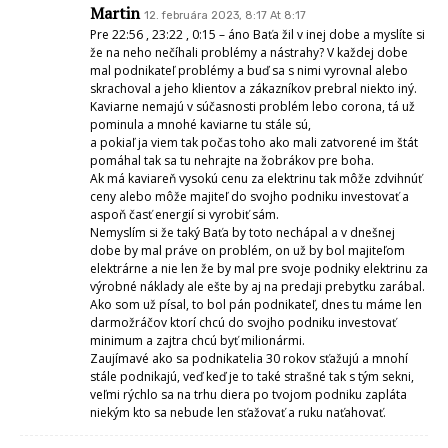
Martin
12. februára 2023, 8:17 At 8:17
Pre 22:56 , 23:22 , 0:15 – áno Baťa žil v inej dobe a myslíte si
že na neho nečíhali problémy a nástrahy? V každej dobe
mal podnikateľ problémy a buď sa s nimi vyrovnal alebo
skrachoval a jeho klientov a zákazníkov prebral niekto iný.
Kaviarne nemajú v súčasnosti problém lebo corona, tá už
pominula a mnohé kaviarne tu stále sú,
a pokiaľ ja viem tak počas toho ako mali zatvorené im štát
pomáhal tak sa tu nehrajte na žobrákov pre boha.
Ak má kaviareň vysokú cenu za elektrinu tak môže zdvihnúť
ceny alebo môže majiteľ do svojho podniku investovať a
aspoň časť energií si vyrobiť sám.
Nemyslím si že taký Baťa by toto nechápal a v dnešnej
dobe by mal práve on problém, on už by bol majiteľom
elektrárne a nie len že by mal pre svoje podniky elektrinu za
výrobné náklady ale ešte by aj na predaji prebytku zarábal.
Ako som už písal, to bol pán podnikateľ, dnes tu máme len
darmožráčov ktorí chcú do svojho podniku investovať
minimum a zajtra chcú byť milionármi.
Zaujímavé ako sa podnikatelia 30 rokov sťažujú a mnohí
stále podnikajú, veď keď je to také strašné tak s tým sekni,
veľmi rýchlo sa na trhu diera po tvojom podniku zapláta
niekým kto sa nebude len sťažovať a ruku naťahovať.