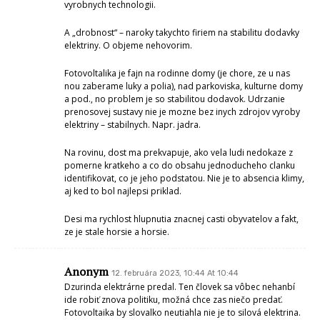
vyrobnych technologii.
A „drobnost“ – naroky takychto firiem na stabilitu dodavky
elektriny. O objeme nehovorim.
Fotovoltalika je fajn na rodinne domy (je chore, ze u nas
nou zaberame luky a polia), nad parkoviska, kulturne domy
a pod., no problem je so stabilitou dodavok. Udrzanie
prenosovej sustavy nie je mozne bez inych zdrojov vyroby
elektriny – stabilnych. Napr. jadra.
Na rovinu, dost ma prekvapuje, ako vela ludi nedokaze z
pomerne kratkeho a co do obsahu jednoducheho clanku
identifikovat, co je jeho podstatou. Nie je to absencia klimy,
aj ked to bol najlepsi priklad.
Desi ma rychlost hlupnutia znacnej casti obyvatelov a fakt,
ze je stale horsie a horsie.
Anonym
12. februára 2023, 10:44 At 10:44
Dzurinda elektrárne predal. Ten človek sa vôbec nehanbí
ide robiť znova politiku, možná chce zas niečo predať.
Fotovoltaika by slovalko neutiahla nie je to silová elektrina.