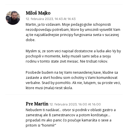
Miloš Majko
12. februára 2023, 14:43 At 14:43
Martin, ja to vzdavam. Moje pedagogicke schopnosti
nezodpovedaju potrebam, ktore by umoznili vysvetlit Vam
aj tie najzakladnejsie principy fungovania sveta v sucasnej
dobe.
Myslim si, ze som veci napisal dostatocne a ludia ako Vy by
pochopili v momente, keby museli sami seba a svoju
rodinu v tomto state zivit mesiac. Nie tridsat rokov.
Poobede budem na tej Vami nenavidenej kave, kludne sa
zastavte a stvrt hodinu som ochotny s Vami komunikovat
verbalne. Snad by pomohlo. Ak nie, lutujem, su proste veci,
ktore musi (mala) riesit skola.
Pre Martin
12. februára 2023, 16:00 At 16:00
Nebudem ti nadávať… otvor si podnik v oblasti gastro a
zamestnaj ale 8 zamestnancov a potom konštatuje…
pripadaš mi ako panic čo poučuje kamaráta o sexe a
pritom si “honimír”