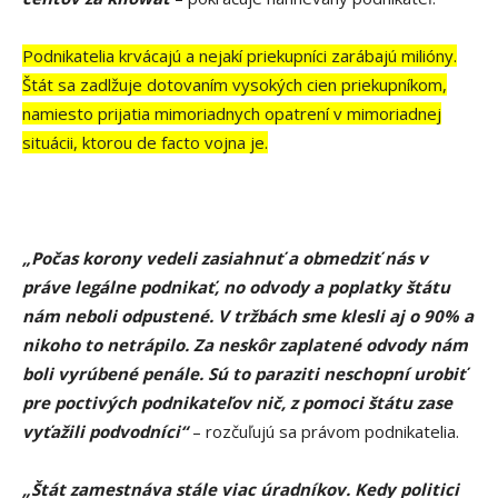
Podnikatelia krvácajú a nejakí priekupníci zarábajú milióny.
Štát sa zadlžuje dotovaním vysokých cien priekupníkom,
namiesto prijatia mimoriadnych opatrení v mimoriadnej
situácii, ktorou de facto vojna je.
„Počas korony vedeli zasiahnuť a obmedziť nás v
práve legálne podnikať, no odvody a poplatky štátu
nám neboli odpustené. V tržbách sme klesli aj o 90% a
nikoho to netrápilo. Za neskôr zaplatené odvody nám
boli vyrúbené penále. Sú to paraziti neschopní urobiť
pre poctivých podnikateľov nič, z pomoci štátu zase
vyťažili podvodníci“
– rozčuľujú sa právom podnikatelia.
„Štát zamestnáva stále viac úradníkov. Kedy politici