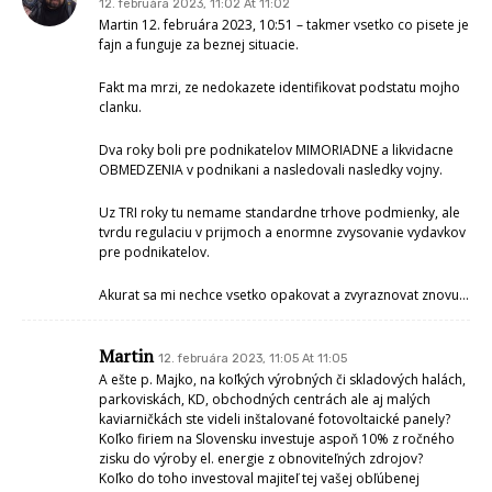
12. februára 2023, 11:02 At 11:02
Martin 12. februára 2023, 10:51 – takmer vsetko co pisete je
fajn a funguje za beznej situacie.
Fakt ma mrzi, ze nedokazete identifikovat podstatu mojho
clanku.
Dva roky boli pre podnikatelov MIMORIADNE a likvidacne
OBMEDZENIA v podnikani a nasledovali nasledky vojny.
Uz TRI roky tu nemame standardne trhove podmienky, ale
tvrdu regulaciu v prijmoch a enormne zvysovanie vydavkov
pre podnikatelov.
Akurat sa mi nechce vsetko opakovat a zvyraznovat znovu…
Martin
12. februára 2023, 11:05 At 11:05
A ešte p. Majko, na koľkých výrobných či skladových halách,
parkoviskách, KD, obchodných centrách ale aj malých
kaviarničkách ste videli inštalované fotovoltaické panely?
Koľko firiem na Slovensku investuje aspoň 10% z ročného
zisku do výroby el. energie z obnoviteľných zdrojov?
Koľko do toho investoval majiteľ tej vašej obľúbenej