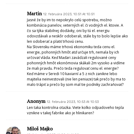
Martin
12. februára 2023, 10:51 At 10:51
Jasné že by im to nepokrylo celú spotrebu, možno
kombinácia panelov, veterných el. či vodných el. ktovie. A
čo sa týka stabilnej dodávky, oni by tú el. energiu
odovzdávali a neskôr odoberali, stále by to bolo lepšie ako
len odoberať a platiť trhovú cenu.
Na Slovensku máme trhovú ekonomiku teda cenu el.
energie, pohonných hmôt atď určuje trh, nemala by ich
určovať vláda. Keď Maďari zavádzali regulované ceny
pohonných hmôt ekonómovia skákali 2m vysoko a vidíme
že mali pravdu. Prečo teda regulovať cenu el. energie?
Keď máme v Seredi 10 kaviarní a 5 z nich zanikne lebo
majitelia neinvestovali (nie len peniaze) tak prečo by ma to
malo trápiť a prečo by som mal tie podniky zachraňovať?
Anonym
12. februára 2023, 10:53 At 10:53
Len taka kontrolna otazka. Viete kolko odpadoveho tepla
vznikne v takej fabrike ako je hlinikaren?
Miloš Majko