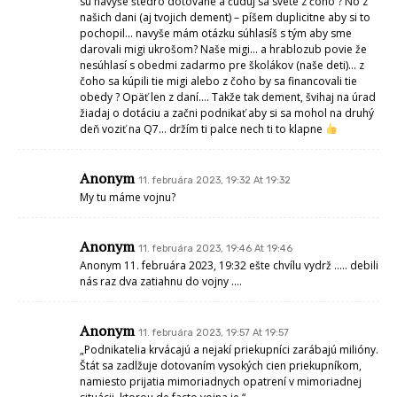
sú navyše štedro dotované a čuduj sa svete z čoho ? No z
našich dani (aj tvojich dement) – píšem duplicitne aby si to
pochopil… navyše mám otázku súhlasíš s tým aby sme
darovali migi ukrošom? Naše migi… a hrablozub povie že
nesúhlasí s obedmi zadarmo pre školákov (naše deti)… z
čoho sa kúpili tie migi alebo z čoho by sa financovali tie
obedy ? Opäť len z daní…. Takže tak dement, švihaj na úrad
žiadaj o dotáciu a začni podnikať aby si sa mohol na druhý
deň voziť na Q7… držím ti palce nech ti to klapne
Anonym
11. februára 2023, 19:32 At 19:32
My tu máme vojnu?
Anonym
11. februára 2023, 19:46 At 19:46
Anonym 11. februára 2023, 19:32 ešte chvílu vydrž ….. debili
nás raz dva zatiahnu do vojny ….
Anonym
11. februára 2023, 19:57 At 19:57
„Podnikatelia krvácajú a nejakí priekupníci zarábajú milióny.
Štát sa zadlžuje dotovaním vysokých cien priekupníkom,
namiesto prijatia mimoriadnych opatrení v mimoriadnej