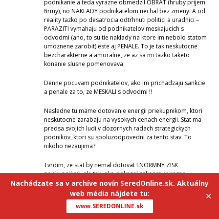
podnikanie a teda vyrazne obmedzil OBRAT (hruby prijem
firmy), no NAKLADY podnikatelom nechal bez zmeny. A od
reality tazko po desatrocia odtrhnuti politici a uradnici –
PARAZITI vymahaju od podnikatelov meskajucich s
odvodmi (ano, to su tie naklady na ktore im nebolo statom
umoznene zarobit) este aj PENALE. To je tak neskutocne
bezcharakterne a amoralne, ze az sa mi tazko taketo
konanie slusne pomenovava.
Denne pocuvam podnikatelov, ako im prichadzaju sankcie
a penale za to, ze MESKALI s odvodmi !!
Nasledne tu mame dotovanie energii priekupnikom, ktori
neskutocne zarabaju na vysokych cenach energii. Stat ma
predsa svojich ludi v dozornych radach strategickych
podnikov, ktori su spoluzodpovedni za tento stav. To
nikoho nezaujima?
Tvrdim, ze stat by nemal dotovat ENORMNY ZISK
priekupnikov, ale tak, ako dokazal zakonmi vyrazne
obmedzit legalne podnikanie tisicov podnikatelskych
Nachádzate sa v archíve novín SeredOnline.sk. Aktuálny
subjektov, by mal v rovnako verejnom zaujme vyrazne
web média nájdete tu:
✕
obmedzit ZISKY priekupnikov s energiami !!
www.SEREDONLINE.sk