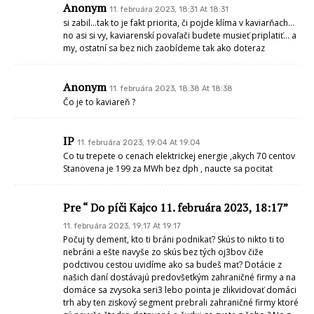
Anonym
11. februára 2023, 18:31 At 18:31
si zabil…tak to je fakt priorita, či pojde klíma v kaviarňach…
no asi si vy, kaviarenskí povaľači budete musieť priplatiť… a
my, ostatní sa bez nich zaobídeme tak ako doteraz
Anonym
11. februára 2023, 18:38 At 18:38
Čo je to kaviareň ?
IP
11. februára 2023, 19:04 At 19:04
Co tu trepete o cenach elektrickej energie ,akych 70 centov
Stanovena je 199 za MWh bez dph , naucte sa pocitat
Pre “ Do píči Kajco 11. februára 2023, 18:17”
11. februára 2023, 19:17 At 19:17
Počuj ty dement, kto ti bráni podnikať? Skús to nikto ti to
nebráni a ešte navyše zo skús bez tých oj3bov čiže
podctivou cestou uvidíme ako sa budeš mať? Dotácie z
našich daní dostávajú predovšetkým zahraničné firmy a na
domáce sa zvysoka seri3 lebo pointa je zlikvidovať domáci
trh aby ten ziskový segment prebrali zahraničné firmy ktoré