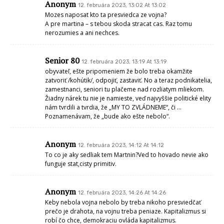
Anonym
12. februára 2023, 13:02 At 13:02
Mozes naposat kto ta presviedca ze vojna?
A pre martina – s tebou skoda stracat cas. Raz tomu
nerozumies a ani nechces.
Senior 80
12. februára 2023, 13:19 At 13:19
obyvateľ, ešte pripomeniem že bolo treba okamžite
zatvoriť /kohútik/, odpojiť, zastaviť. No a teraz podnikatelia,
zamestnanci, seniori tu plačeme nad rozliatym mliekom.
Žiadny nárek tu nie je namieste, veď najvyššie politické elity
nám tvrdili a tvrdia, že „MY TO ZVLÁDNEME“, či …
Poznamenávam, že „bude ako ešte nebolo“.
Anonym
12. februára 2023, 14:12 At 14:12
To co je aky sedliak tem Martnin?Ved to hovado nevie ako
funguje stat,cisty primitiv.
Anonym
12. februára 2023, 14:26 At 14:26
Keby nebola vojna nebolo by treba nikoho presviedčať
prečo je drahota, na vojnu treba peniaze. Kapitalizmus si
robí čo chce, demokraciu ovláda kapitalizmus.