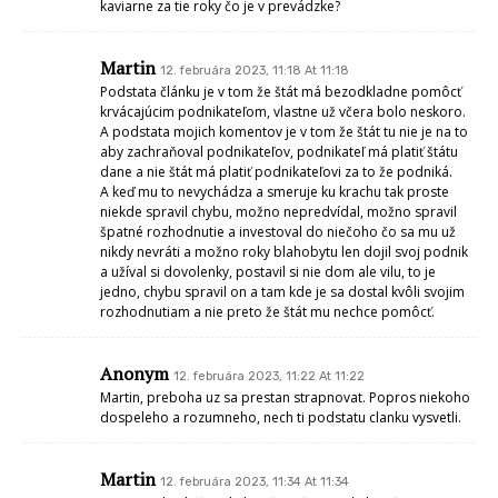
kaviarne za tie roky čo je v prevádzke?
Martin
12. februára 2023, 11:18 At 11:18
Podstata článku je v tom že štát má bezodkladne pomôcť
krvácajúcim podnikateľom, vlastne už včera bolo neskoro.
A podstata mojich komentov je v tom že štát tu nie je na to
aby zachraňoval podnikateľov, podnikateľ má platiť štátu
dane a nie štát má platiť podnikateľovi za to že podniká.
A keď mu to nevychádza a smeruje ku krachu tak proste
niekde spravil chybu, možno nepredvídal, možno spravil
špatné rozhodnutie a investoval do niečoho čo sa mu už
nikdy nevráti a možno roky blahobytu len dojil svoj podnik
a užíval si dovolenky, postavil si nie dom ale vilu, to je
jedno, chybu spravil on a tam kde je sa dostal kvôli svojim
rozhodnutiam a nie preto že štát mu nechce pomôcť.
Anonym
12. februára 2023, 11:22 At 11:22
Martin, preboha uz sa prestan strapnovat. Popros niekoho
dospeleho a rozumneho, nech ti podstatu clanku vysvetli.
Martin
12. februára 2023, 11:34 At 11:34