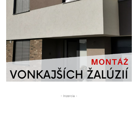
- Inzercia -