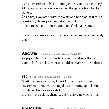
Ty na kaviareň nemáš lebo energie, OK, zatvor a niekto iný,
šikovnejší si otvorí kaviareň a nainštaluje si fotovoltaické
panely.
Že na tvoju kaviareň svieti málo slnko a neoplatí sa ti to, sa
presťahuj, hlavne prestaň naťahovať ruku!
Tak to proste je, jeden zatvori a ďalší, šikovnejší otvorí.
Pre autora článku – to s tou vojnou a dedinami je naozaj zlý
vtip!
Anonym
11. februára 2023, 22:39 At 22:39
Ak je problémom to či bude v kaviarni alebo reštaurácii
zapnutá klíma, tak sa v tejto republike máme naozaj dobre.
sro
11. februára 2023, 22:56 At 22:56
Martin ty musis byt tazky kokot,Batovi zatvorili jeho
tovaren?obmedzovali ho nejakou coronou?zajebali mu
likvidacnu fakturu za elektriku ?
vrat sa niekde do kuchyne supat krumple na viac nemas.
Pre Martin
11. februára 2023, 23:22 At 23:22