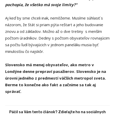
pochopia, že všetko má svoje limity?“
Aj keď by sme chceli inak, nemôžeme. Musíme súhlasiť s
názorom, že štát si priam pýta reštart a jeho budovanie
znovu a od základov. Možno až o dve tretiny s menším
počtom úradníkov. Dediny s počtom obyvateľov rovnajúcim
sa počtu ľudí bývajúcich v jednom paneláku musia byť
minulosťou čo najskôr.
Slovensko má menej obyvateľov, ako metro v
Londýne denne prepraví pasažierov. Slovensko je na
úrovni jedného z predmestí väčších metropol sveta.
Berme to konečne ako fakt a začnime sa tak aj
správať.
Páčil sa Vám tento článok? Zdieľajte ho na sociálnych