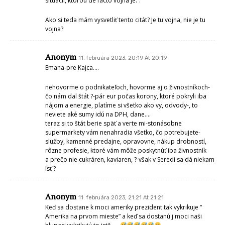
situácii, ktorou de facto vojna je.“.
Ako si teda mám vysvetliť tento citát? Je tu vojna, nie je tu
vojna?
Anonym
11. februára 2023, 20:19 At 20:19
Emana-pre Kajca….
nehovorme o podnikateľoch, hovorme aj o živnostníkoch-
čo nám dal štát ?-pár eur počas korony, ktoré pokryli iba
nájom a energie, platíme si všetko ako vy, odvody-, to
neviete aké sumy idú na DPH, dane….
teraz si to štát berie späť a verte mi-stonásobne
supermarkety vám nenahradia všetko, čo potrebujete-
služby, kamenné predajne, opravovne, nákup drobností,
rôzne profesie, ktoré vám môže poskytnúť iba živnostník
a prečo nie cukráren, kaviaren, ?-však v Seredi sa dá niekam
ísť ?
Anonym
11. februára 2023, 21:21 At 21:21
Keď sa dostane k moci ameriky prezident tak vykrikuje “
Amerika na prvom mieste” a keď sa dostanú j moci naśi