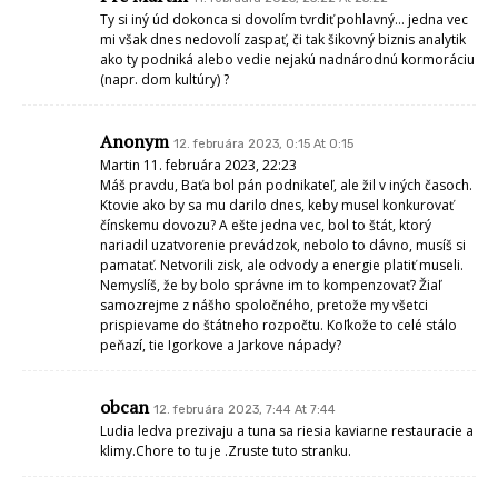
Ty si iný úd dokonca si dovolím tvrdiť pohlavný… jedna vec
mi však dnes nedovolí zaspať, či tak šikovný biznis analytik
ako ty podniká alebo vedie nejakú nadnárodnú kormoráciu
(napr. dom kultúry) ?
Anonym
12. februára 2023, 0:15 At 0:15
Martin 11. februára 2023, 22:23
Máš pravdu, Baťa bol pán podnikateľ, ale žil v iných časoch.
Ktovie ako by sa mu darilo dnes, keby musel konkurovať
čínskemu dovozu? A ešte jedna vec, bol to štát, ktorý
nariadil uzatvorenie prevádzok, nebolo to dávno, musíš si
pamatať. Netvorili zisk, ale odvody a energie platiť museli.
Nemyslíš, že by bolo správne im to kompenzovať? Žiaľ
samozrejme z nášho spoločného, pretože my všetci
prispievame do štátneho rozpočtu. Koľkože to celé stálo
peňazí, tie Igorkove a Jarkove nápady?
obcan
12. februára 2023, 7:44 At 7:44
Ludia ledva prezivaju a tuna sa riesia kaviarne restauracie a
klimy.Chore to tu je .Zruste tuto stranku.