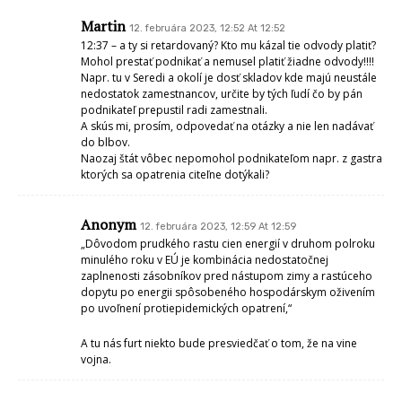
Martin
12. februára 2023, 12:52 At 12:52
12:37 – a ty si retardovaný? Kto mu kázal tie odvody platiť?
Mohol prestať podnikať a nemusel platiť žiadne odvody!!!!
Napr. tu v Seredi a okolí je dosť skladov kde majú neustále
nedostatok zamestnancov, určite by tých ľudí čo by pán
podnikateľ prepustil radi zamestnali.
A skús mi, prosím, odpovedať na otázky a nie len nadávať
do blbov.
Naozaj štát vôbec nepomohol podnikateľom napr. z gastra
ktorých sa opatrenia citeľne dotýkali?
Anonym
12. februára 2023, 12:59 At 12:59
„Dôvodom prudkého rastu cien energií v druhom polroku
minulého roku v EÚ je kombinácia nedostatočnej
zaplnenosti zásobníkov pred nástupom zimy a rastúceho
dopytu po energii spôsobeného hospodárskym oživením
po uvoľnení protiepidemických opatrení,“
A tu nás furt niekto bude presviedčať o tom, že na vine
vojna.