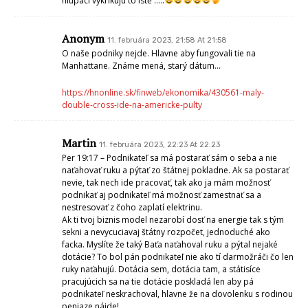
hlupaci vykrikujú to istě …..
Anonym
11. februára 2023, 21:58 At 21:58
O naše podniky nejde. Hlavne aby fungovali tie na
Manhattane. Známe mená, starý dátum…
https://hnonline.sk/finweb/ekonomika/430561-maly-
double-cross-ide-na-americke-pulty
Martin
11. februára 2023, 22:23 At 22:23
Per 19:17 – Podnikateľ sa má postarať sám o seba a nie
naťahovať ruku a pýtať zo štátnej pokladne. Ak sa postarať
nevie, tak nech ide pracovať, tak ako ja mám možnosť
podnikať aj podnikateľ má možnosť zamestnať sa a
nestresovať z čoho zaplatí elektrinu.
Ak ti tvoj biznis model nezarobí dosť na energie tak s tým
sekni a nevycuciavaj štátny rozpočet, jednoduché ako
facka. Myslíte že taký Baťa naťahoval ruku a pýtal nejaké
dotácie? To bol pán podnikateľ nie ako tí darmožráči čo len
ruky naťahujú. Dotácia sem, dotácia tam, a státisíce
pracujúcich sa na tie dotácie poskladá len aby pá
podnikateľ neskrachoval, hlavne že na dovolenku s rodinou
peniaze nájde!