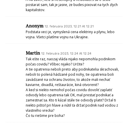
postarat sam, tak je jasne, ze budes pixovat na tych zlych
kapitalistov.
Anonym
12. februára 2023, 12:21 At 12:21
Podstata veci je, vymyslená cena elektriny a plynu, lebo
vojna. Všetci platíme vojnu na Ukrajine.
Martin
12. februára 2023, 12:24 At 12:24
Tak ešte raz, naozaj vláda nijako nepomohla podnikom
počas covidu? Vôbec nijako? Určite?
A tie opatrenia neboli preto aby podnikatelia skrachovali,
neboli to polená hádzané pod nohy, tie opatrenia boli
zavádzané na ochranu životov, to akože mali nechať
kaviarne, divadlá, reštaurácie, kiná otvorené?
A keď si niekto nemohol počas covidu dovoliť zaplatiť
odvody lebo opatrenia tak OK, mal prestať podnikať a
zamestnať sa. Kto ti kázal stále tie odvody platiť? Držal ti
niekto pištoľ pri hlave a nútil ťa držať podnik nad vodou z
vlastného vrecka?
Čo tu riešime pre boha?