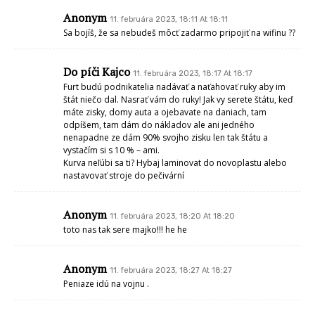
Anonym
11. februára 2023, 18:11 At 18:11
Sa bojíš, že sa nebudeš môcť zadarmo pripojiť na wifinu ??
Do píči Kajco
11. februára 2023, 18:17 At 18:17
Furt budú podnikatelia nadávať a naťahovať ruky aby im
štát niečo dal. Nasrať vám do ruky! Jak vy serete štátu, keď
máte zisky, domy auta a ojebavate na daniach, tam
odpíšem, tam dám do nákladov ale ani jedného
nenapadne ze dám 90% svojho zisku len tak štátu a
vystačím si s 10 % – ami.
Kurva neľúbi sa ti? Hybaj laminovat do novoplastu alebo
nastavovať stroje do pečivární
Anonym
11. februára 2023, 18:20 At 18:20
toto nas tak sere majko!!! he he
Anonym
11. februára 2023, 18:27 At 18:27
Peniaze idú na vojnu .