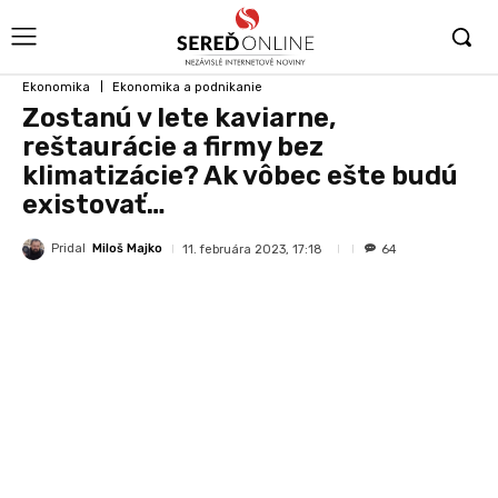
Ekonomika
Ekonomika a podnikanie
Zostanú v lete kaviarne,
reštaurácie a firmy bez
klimatizácie? Ak vôbec ešte budú
existovať…
Pridal
Miloš Majko
11. februára 2023, 17:18
64