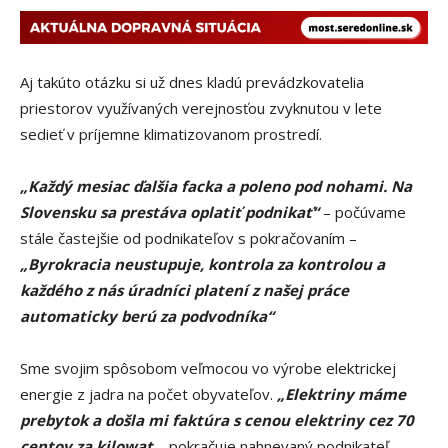
Aj takúto otázku si už dnes kladú prevádzkovatelia
priestorov využívaných verejnosťou zvyknutou v lete
sedieť v príjemne klimatizovanom prostredí.
„Každý mesiac ďalšia facka a poleno pod nohami. Na
Slovensku sa prestáva oplatiť podnikať“
– počúvame
stále častejšie od podnikateľov s pokračovaním –
„Byrokracia neustupuje, kontrola za kontrolou a
každého z nás úradníci platení z našej práce
automaticky berú za podvodníka“
Sme svojim spôsobom veľmocou vo výrobe elektrickej
energie z jadra na počet obyvateľov.
„Elektriny máme
prebytok a došla mi faktúra s cenou elektriny cez 70
centov za kilowat
– pokračuje nahnevaný podnikateľ.