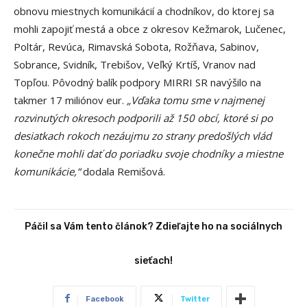
obnovu miestnych komunikácií a chodníkov, do ktorej sa
mohli zapojiť mestá a obce z okresov Kežmarok, Lučenec,
Poltár, Revúca, Rimavská Sobota, Rožňava, Sabinov,
Sobrance, Svidník, Trebišov, Veľký Krtíš, Vranov nad
Topľou. Pôvodný balík podpory MIRRI SR navýšilo na
takmer 17 miliónov eur.
„Vďaka tomu sme v najmenej
rozvinutých okresoch podporili až 150 obcí, ktoré si po
desiatkach rokoch nezáujmu zo strany predošlých vlád
konečne mohli dať do poriadku svoje chodníky a miestne
komunikácie,“
dodala Remišová.
Páčil sa Vám tento článok? Zdieľajte ho na sociálnych
sieťach!
Facebook
Twitter