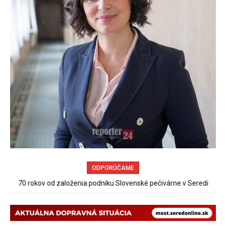
ODPORÚČAME
Sereď niekedy bola mestom s výborným napojením na
hromadnú dopravu – ANKETA