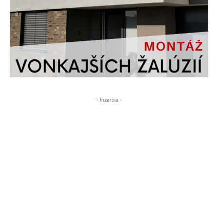
- Inzercia -