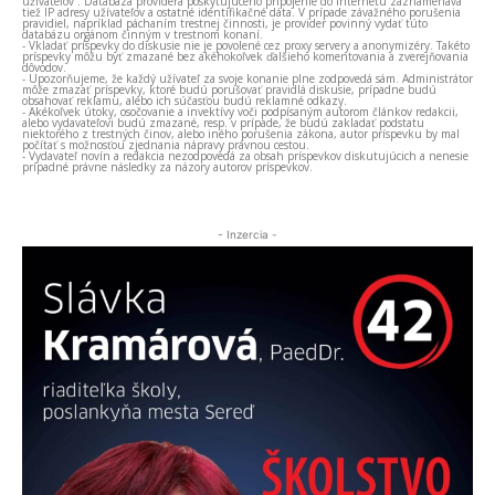
užívateľov . Databáza providera poskytujúceho pripojenie do internetu zaznamenáva
tiež IP adresy užívateľov a ostatné identifikačné dáta. V prípade závažného porušenia
pravidiel, napríklad páchaním trestnej činnosti, je provider povinný vydať túto
databázu orgánom činným v trestnom konaní.
- Vkladať príspevky do diskusie nie je povolené cez proxy servery a anonymizéry. Takéto
príspevky môžu byť zmazané bez akéhokoľvek ďalšieho komentovania a zverejňovania
dôvodov.
- Upozorňujeme, že každý užívateľ za svoje konanie plne zodpovedá sám. Administrátor
môže zmazať príspevky, ktoré budú porušovať pravidlá diskusie, prípadne budú
obsahovať reklamu, alebo ich súčasťou budú reklamné odkazy.
- Akékoľvek útoky, osočovanie a invektívy voči podpísaným autorom článkov redakcii,
alebo vydavateľovi budú zmazané, resp. v prípade, že budú zakladať podstatu
niektorého z trestných činov, alebo iného porušenia zákona, autor príspevku by mal
počítať s možnosťou zjednania nápravy právnou cestou.
- Vydavateľ novín a redakcia nezodpovedá za obsah príspevkov diskutujúcich a nenesie
prípadné právne následky za názory autorov príspevkov.
- Inzercia -