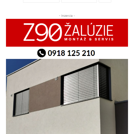
- Inzercia -