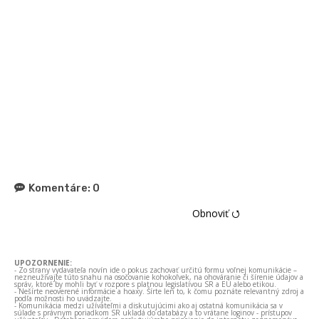
Komentáre:
0
Obnoviť ⭯
UPOZORNENIE:
- Zo strany vydavateľa novín ide o pokus zachovať určitú formu voľnej komunikácie –
nezneužívajte túto snahu na osočovanie kohokoľvek, na ohováranie či šírenie údajov a
správ, ktoré by mohli byť v rozpore s platnou legislatívou SR a EÚ alebo etikou.
- Nešírte neoverené informácie a hoaxy. Šírte len to, k čomu poznáte relevantný zdroj a
podľa možnosti ho uvádzajte.
- Komunikácia medzi užívateľmi a diskutujúcimi ako aj ostatná komunikácia sa v
súlade s právnym poriadkom SR ukladá do databázy a to vrátane loginov - prístupov