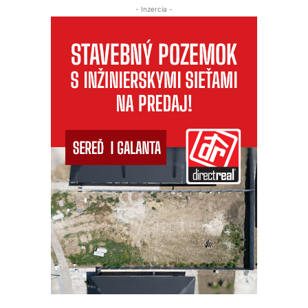
- Inzercia -