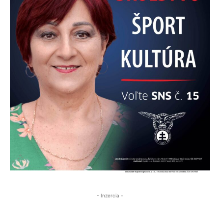
- Inzercia -