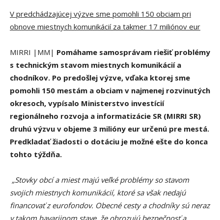
V predchádzajúcej výzve sme pomohli 150 obciam pri
obnove miestnych komunikácií za takmer 17 miliónov eur
MIRRI |MM|
Pomáhame samosprávam riešiť problémy
s technickým stavom miestnych komunikácií a
chodníkov. Po predošlej výzve, vďaka ktorej sme
pomohli 150 mestám a obciam v najmenej rozvinutých
okresoch, vypísalo Ministerstvo investícií
regionálneho rozvoja a informatizácie SR (MIRRI SR)
druhú výzvu v objeme 3 milióny eur určenú pre mestá.
Predkladať žiadosti o dotáciu je možné ešte do konca
tohto týždňa.
„Stovky obcí a miest majú veľké problémy so stavom
svojich miestnych komunikácií, ktoré sa však nedajú
financovať z eurofondov. Obecné cesty a chodníky sú neraz
v takom havarijnom stave, že ohrozujú bezpečnosť a