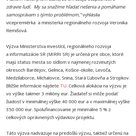
zdravie ľudí. My sa snažíme hľadať riešenia a pomáhame
samosprávam s týmto problémom,“
vyhlásila
vicepremiérka a ministerka regionálneho rozvoja Veronika
Remišová.
Výzva Ministerstva investícií, regionálneho rozvoja
a informatizácie SR (MIRRI SR) je určená pre obce, ktoré
majú status mesta so sídlom v najmenej rozvinutých
okresoch Bardejov, Gelnica, Košice-okolie, Levoča,
Medzilaborce, Michalovce, Snina, Stará Ľubovňa a Stropkov.
Bližšie informácie nájdete
TU
. Celková alokácia na výzvu je
vo výške takmer 3 milióny eur. Žiadateľ si môže podať
žiadosť v minimálnej výške 40 000 eur a v maximálnej výške
350 000 eur. Spolufinancovanie je minimálne 5 % z
celkových oprávnených výdavkov projektu.
Táto výzva nadväzuje na predošlú výzvu, taktiež určenú na