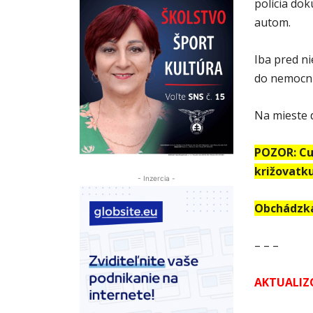
polícia do
autom.
Iba pred n
do nemocni
Na mieste 
POZOR: Cu
križovatku
- Inzercia -
Obchádzka 
– – –
AKTUALIZ