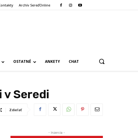
Kontakty
Archív SereďOnline
OSTATNÉ
ANKETY
CHAT
 v Seredi
Zdieľať
- Inzercia -