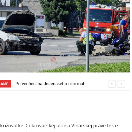
Sereď niekedy bola mestom s
ČAME
výborným napojením na hromadnú
dopravu – ANKETA
križovatke Cukrovarskej ulice a Vinárskej práve teraz