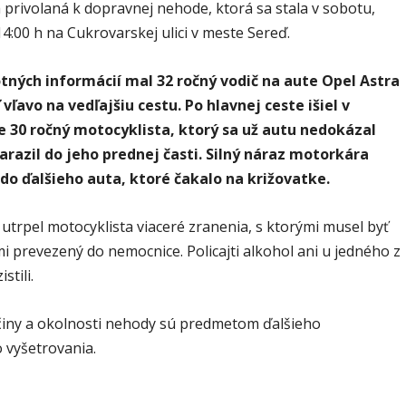
a privolaná k dopravnej nehode, ktorá sa stala v sobotu,
4:00 h na Cukrovarskej ulici v meste Sereď.
tných informácií mal 32 ročný vodič na aute Opel Astra
vľavo na vedľajšiu cestu. Po hlavnej ceste išiel v
 30 ročný motocyklista, ktorý sa už autu nedokázal
arazil do jeho prednej časti. Silný náraz motorkára
 do ďalšieho auta, ktoré čakalo na križovatke.
utrpel motocyklista viaceré zranenia, s ktorými musel byť
 prevezený do nemocnice. Policajti alkohol ani u jedného z
stili.
činy a okolnosti nehody sú predmetom ďalšieho
 vyšetrovania.