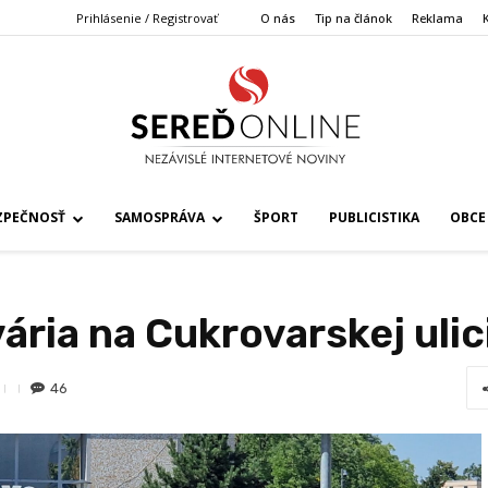
Prihlásenie / Registrovať
O nás
Tip na článok
Reklama
ZPEČNOSŤ
SAMOSPRÁVA
ŠPORT
PUBLICISTIKA
OBCE
ia na Cukrovarskej ulici
46