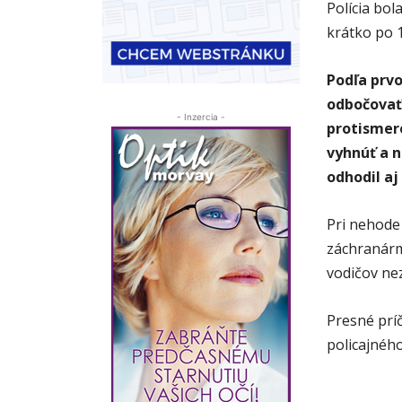
Polícia bol
krátko po 1
Podľa prvo
odbočovať 
- Inzercia -
protismere
vyhnúť a n
odhodil aj
Pri nehode 
záchranármi
vodičov nezi
Presné prí
policajného