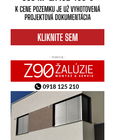
- Inzercia -