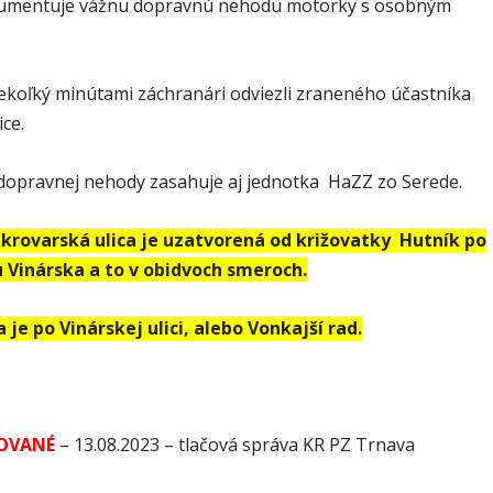
kumentuje vážnu dopravnú nehodu motorky s osobným
iekoľký minútami záchranári odviezli zraneného účastníka
ce.
dopravnej nehody zasahuje aj jednotka HaZZ zo Serede.
krovarská ulica je uzatvorená od križovatky Hutník po
 Vinárska a to v obidvoch smeroch.
je po Vinárskej ulici, alebo Vonkajší rad.
OVANÉ
– 13.08.2023 – tlačová správa KR PZ Trnava