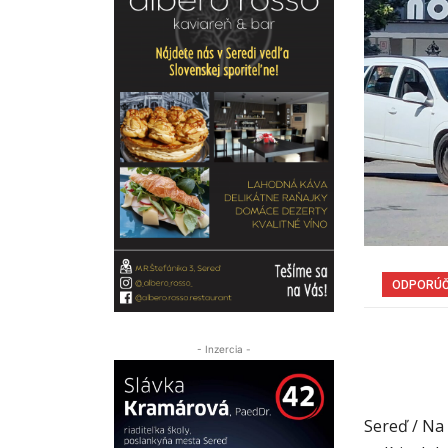
ODPORÚ
- Inzercia -
Sereď / Na 