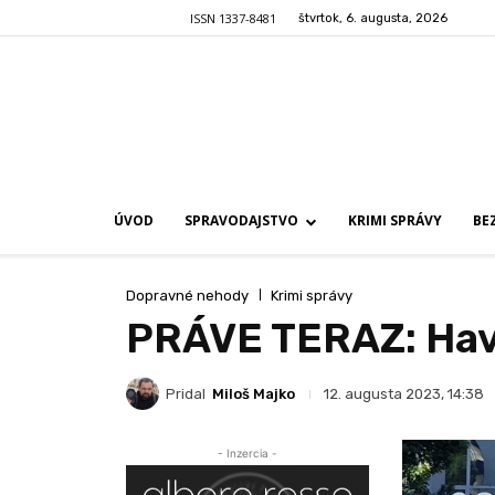
ISSN 1337-8481
štvrtok, 6. augusta, 2026
ÚVOD
SPRAVODAJSTVO
KRIMI SPRÁVY
BE
Dopravné nehody
Krimi správy
PRÁVE TERAZ: Havár
Pridal
Miloš Majko
12. augusta 2023, 14:38
- Inzercia -