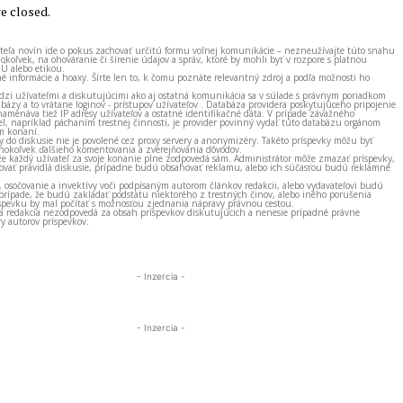
 closed.
ateľa novín ide o pokus zachovať určitú formu voľnej komunikácie – nezneužívajte túto snahu
okoľvek, na ohováranie či šírenie údajov a správ, ktoré by mohli byť v rozpore s platnou
EÚ alebo etikou.
né informácie a hoaxy. Šírte len to, k čomu poznáte relevantný zdroj a podľa možnosti ho
zi užívateľmi a diskutujúcimi ako aj ostatná komunikácia sa v súlade s právnym poriadkom
bázy a to vrátane loginov - prístupov užívateľov . Databáza providera poskytujúceho pripojenie
amenáva tiež IP adresy užívateľov a ostatné identifikačné dáta. V prípade závažného
el, napríklad páchaním trestnej činnosti, je provider povinný vydať túto databázu orgánom
m konaní.
ky do diskusie nie je povolené cez proxy servery a anonymizéry. Takéto príspevky môžu byť
okoľvek ďalšieho komentovania a zverejňovania dôvodov.
e každý užívateľ za svoje konanie plne zodpovedá sám. Administrátor môže zmazať príspevky,
vať pravidlá diskusie, prípadne budú obsahovať reklamu, alebo ich súčasťou budú reklamné
, osočovanie a invektívy voči podpísaným autorom článkov redakcii, alebo vydavateľovi budú
prípade, že budú zakladať podstatu niektorého z trestných činov, alebo iného porušenia
spevku by mal počítať s možnosťou zjednania nápravy právnou cestou.
 a redakcia nezodpovedá za obsah príspevkov diskutujúcich a nenesie prípadné právne
y autorov príspevkov.
- Inzercia -
- Inzercia -