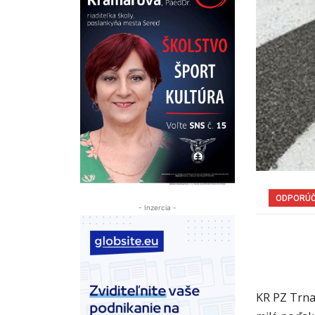
ODPORÚ
- Inzercia -
KR PZ Trn