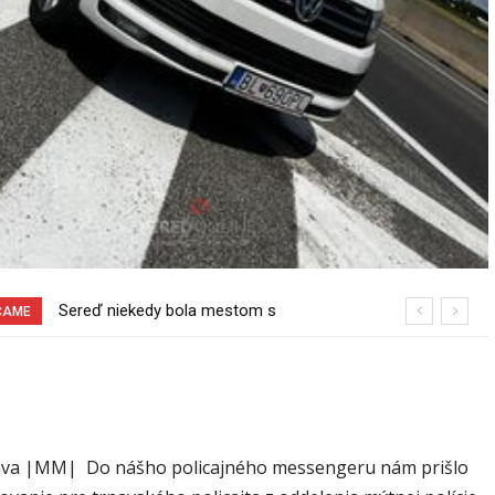
Sereď niekedy bola mestom s
Pri venčení na Jesenského ulici mal
ČAME
výborným napojením na hromadnú
usmrtiť psíka vlčiak, ktorý mal voľne
dopravu – ANKETA
behať
ava |MM| Do nášho policajného messengeru nám prišlo