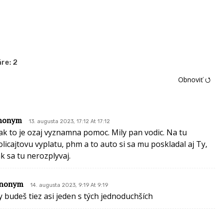
re:
2
Obnoviť ⭯
nonym
13. augusta 2023, 17:12 At 17:12
ak to je ozaj vyznamna pomoc. Mily pan vodic. Na tu
olicajtovu vyplatu, phm a to auto si sa mu poskladal aj Ty,
ak sa tu nerozplyvaj.
nonym
14. augusta 2023, 9:19 At 9:19
y budeš tiez asi jeden s tých jednoduchších