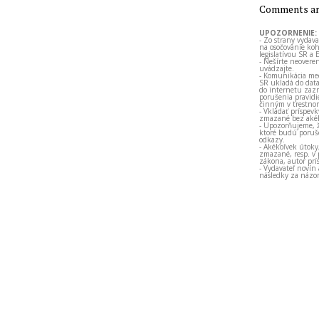
Comments are
UPOZORNENIE:
- Zo strany vydav
na osočovanie koh
legislatívou SR a 
- Nešírte neovere
uvádzajte.
- Komunikácia med
SR ukladá do data
do internetu zazn
porušenia pravidi
činným v trestno
- Vkladať príspev
zmazané bez akéh
- Upozorňujeme, ž
ktoré budú porušo
odkazy.
- Akékoľvek útoky
zmazané, resp. v 
zákona, autor prí
- Vydavateľ novín
následky za názor