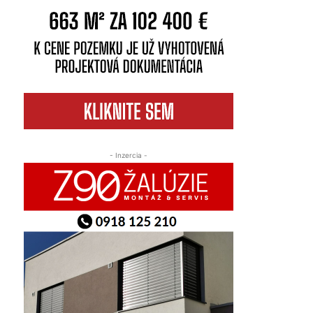
- Inzercia -