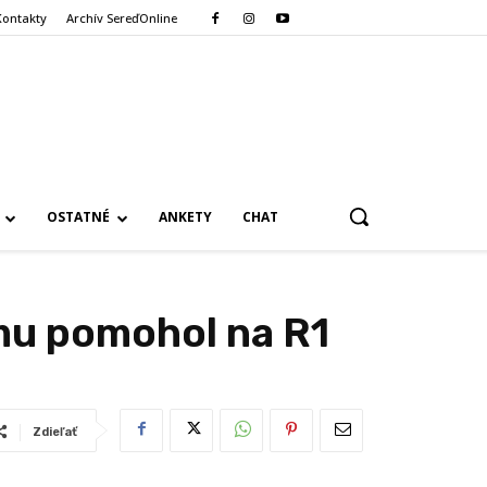
Kontakty
Archív SereďOnline
OSTATNÉ
ANKETY
CHAT
 mu pomohol na R1
Zdieľať