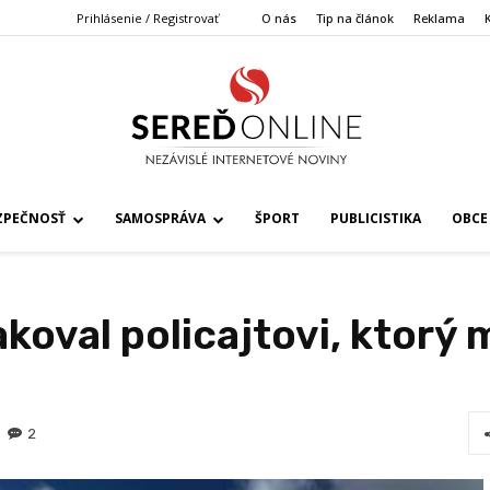
Prihlásenie / Registrovať
O nás
Tip na článok
Reklama
ZPEČNOSŤ
SAMOSPRÁVA
ŠPORT
PUBLICISTIKA
OBCE
koval policajtovi, ktorý
2