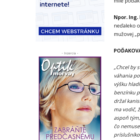
milé poďako
Npor. Ing.
neďaleko ob
mužovej „p
POĎAKOVA
- Inzercia -
„Chcel by 
váhania pom
výšku hladi
benzínku p
držal kanis
ma vodič, 
aspoň tým, 
čo nemusel
príslušník