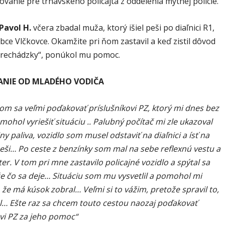
vanie pre trnavského policajta z oddelenia mýtnej polície.
 Pavol H.
včera zbadal muža, ktorý išiel peši po diaľnici R1,
ce Vlčkovce. Okamžite pri ňom zastavil a keď zistil dôvod
rechádzky“, ponúkol mu pomoc.
NIE OD MLADÉHO VODIČA
som sa veľmi poďakovať príslušníkovi PZ, ktorý mi dnes bez
ohol vyriešiť situáciu .. Palubný počítač mi zle ukazoval
ny paliva, vozidlo som musel odstaviť na diaľnici a ísť na
eši… Po ceste z benzínky som mal na sebe reflexnú vestu a
ter. V tom pri mne zastavilo policajné vozidlo a spýtal sa
že čo sa deje… Situáciu som mu vysvetlil a pomohol mi
že má kúsok zobral… Veľmi si to vážim, pretože spravil to,
… Ešte raz sa chcem touto cestou naozaj poďakovať
ovi PZ za jeho pomoc“