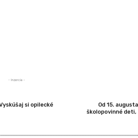
- Inzercia -
 Vyskúšaj si opilecké
Od 15. augusta
školopovinné deti,