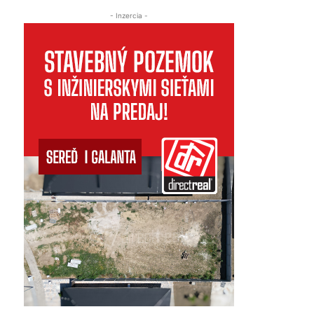
- Inzercia -