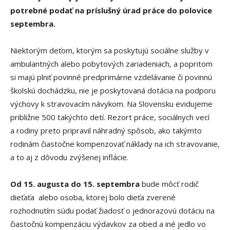
potrebné podať na príslušný úrad práce do polovice
septembra.
Niektorým deťom, ktorým sa poskytujú sociálne služby v
ambulantných alebo pobytových zariadeniach, a popritom
si majú plniť povinné predprimárne vzdelávanie či povinnú
školskú dochádzku, nie je poskytovaná dotácia na podporu
výchovy k stravovacím návykom. Na Slovensku evidujeme
približne 500 takýchto detí. Rezort práce, sociálnych vecí
a rodiny preto pripravil náhradný spôsob, ako takýmto
rodinám čiastočne kompenzovať náklady na ich stravovanie,
a to aj z dôvodu zvýšenej inflácie.
Od 15. augusta do 15. septembra
bude môcť rodič
dieťaťa alebo osoba, ktorej bolo dieťa zverené
rozhodnutím súdu podať žiadosť o jednorazovú dotáciu na
čiastočnú kompenzáciu výdavkov za obed a iné jedlo vo