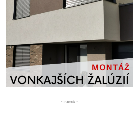
- Inzercia -