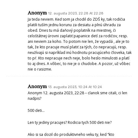
Anonym
12. augusta 2023, 22:28 At 22:28
Ja teda neviem. Keď som ja chodil do ZDŠ ky, tak rodičia
platili tuším jednu korunu za desiatu a plnú úhradu za
obed. Dnes tu má daňový poplatník na miestnej, či
celoštátnej úrovni zaplatiť papanice detí za rodičov, resp.
ani neviem za koho. To potom nie len, že vypadá , ale je to
tak, že kto pracuje musí platiť za tých, čo nepracujú, resp.
neužívajú si napríklad inú hodnotu pracujúceho človeka, tak
to pŕ. Kto nepracuje nech neje, bolo heslo minulosti a platí
to aj dnes. A vôbec, to nie je o chudobe. A pozor, už vôbec
nie o rasizme.
Anonym
13. augusta 2023, 10:24 At 10:24
Anonym 12. augusta 2023, 22:28 – clanok sme citali, ci len
nadpis?
500 deti…
Len ty jediny pracujes? Rodicia tych 500 deti nie?
Ako si sa dozil do produktivneho veku ty, ked “kto