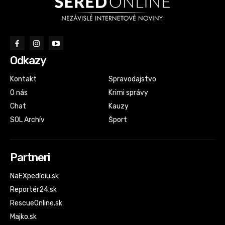
Odkazy
Kontakt
Spravodajstvo
O nás
Krimi správy
Chat
Kauzy
SOL Archív
Šport
Partneri
NaEXpedíciu.sk
Reportér24.sk
RescueOnline.sk
Majko.sk