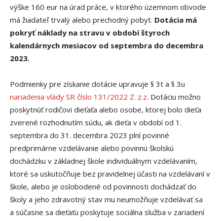
výške 160 eur na úrad práce, v ktorého územnom obvode
má žiadateľ trvalý alebo prechodný pobyt.
Dotácia má
pokryť náklady na stravu v období štyroch
kalendárnych mesiacov od septembra do decembra
2023.
Podmienky pre získanie dotácie upravuje § 3t a § 3u
nariadenia vlády SR číslo 131/2022 Z. z.z.
Dotáciu možno
poskytnúť rodičovi dieťaťa alebo osobe, ktorej bolo dieťa
zverené rozhodnutím súdu, ak dieťa v období od 1.
septembra do 31. decembra 2023 plní povinné
predprimárne vzdelávanie alebo povinnú školskú
dochádzku v základnej škole individuálnym vzdelávaním,
ktoré sa uskutočňuje bez pravidelnej účasti na vzdelávaní v
škole, alebo je oslobodené od povinnosti dochádzať do
školy a jeho zdravotný stav mu neumožňuje vzdelávať sa
a súčasne sa dieťaťu poskytuje sociálna služba v zariadení