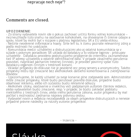
nepracuje nech neje”?
Comments are closed.
UPOZORNENIE:
- Zo strany vydavateľa novín ide o pokus zachovať určitú formu voľnej komunikácie –
nezneužívajte túto snahu na osočovanie kohokoľvek, na ohováranie či šírenie údajov a
správ, ktoré by mohli byť v rozpore s platnou legislatívou SR a EÚ alebo etikou.
- Nešírte neoverené informácie a hoaxy. Šírte len to, k čomu poznáte relevantný zdroj a
podľa možnosti ho uvádzajte.
- Komunikácia medzi užívateľmi a diskutujúcimi ako aj ostatná komunikácia sa v
súlade s právnym poriadkom SR ukladá do databázy a to vrátane loginov - prístupov
užívateľov . Databáza providera poskytujúceho pripojenie do internetu zaznamenáva
tiež IP adresy užívateľov a ostatné identifikačné dáta. V prípade závažného porušenia
pravidiel, napríklad páchaním trestnej činnosti, je provider povinný vydať túto
databázu orgánom činným v trestnom konaní.
- Vkladať príspevky do diskusie nie je povolené cez proxy servery a anonymizéry. Takéto
príspevky môžu byť zmazané bez akéhokoľvek ďalšieho komentovania a zverejňovania
dôvodov.
- Upozorňujeme, že každý užívateľ za svoje konanie plne zodpovedá sám. Administrátor
môže zmazať príspevky, ktoré budú porušovať pravidlá diskusie, prípadne budú
obsahovať reklamu, alebo ich súčasťou budú reklamné odkazy.
- Akékoľvek útoky, osočovanie a invektívy voči podpísaným autorom článkov redakcii,
alebo vydavateľovi budú zmazané, resp. v prípade, že budú zakladať podstatu
niektorého z trestných činov, alebo iného porušenia zákona, autor príspevku by mal
počítať s možnosťou zjednania nápravy právnou cestou.
- Vydavateľ novín a redakcia nezodpovedá za obsah príspevkov diskutujúcich a nenesie
prípadné právne následky za názory autorov príspevkov.
- Inzercia -