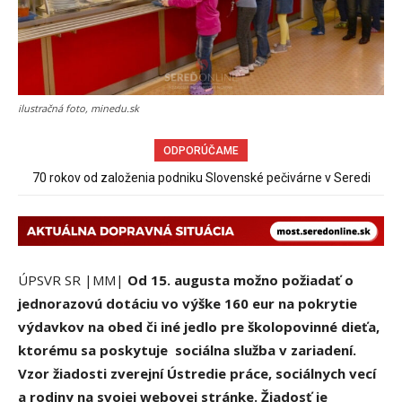
ilustračná foto, minedu.sk
ODPORÚČAME
Sereď niekedy bola mestom s výborným napojením na
hromadnú dopravu – ANKETA
ÚPSVR SR |MM|
Od 15. augusta možno požiadať o
jednorazovú dotáciu vo výške 160 eur na pokrytie
výdavkov na obed či iné jedlo pre školopovinné dieťa,
ktorému sa poskytuje sociálna služba v zariadení.
Vzor žiadosti zverejní Ústredie práce, sociálnych vecí
a rodiny na svojej webovej stránke. Žiadosť je