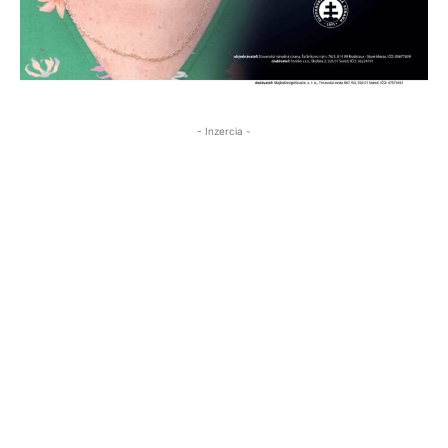
- Inzercia -