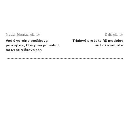
Predchádzajúci článok
Ďalší článok
Vodič verejne poďakoval
Trialové preteky RD modelov
policajtovi, ktorý mu pomohol
áut už v sobotu
na R1 pri Vlčkovciach