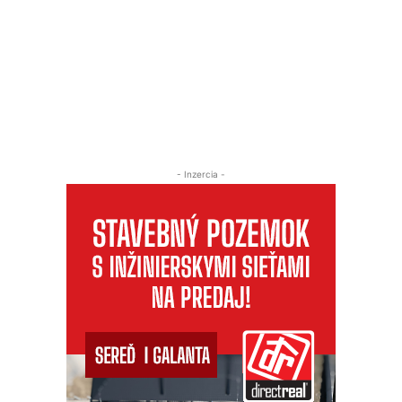
- Inzercia -