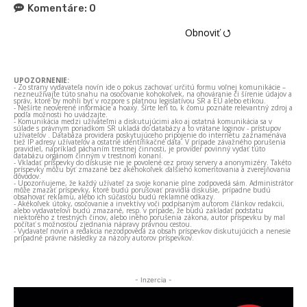
Komentáre:
0
Obnoviť ⭯
UPOZORNENIE:
- Zo strany vydavateľa novín ide o pokus zachovať určitú formu voľnej komunikácie –
nezneužívajte túto snahu na osočovanie kohokoľvek, na ohováranie či šírenie údajov a
správ, ktoré by mohli byť v rozpore s platnou legislatívou SR a EÚ alebo etikou.
- Nešírte neoverené informácie a hoaxy. Šírte len to, k čomu poznáte relevantný zdroj a
podľa možnosti ho uvádzajte.
- Komunikácia medzi užívateľmi a diskutujúcimi ako aj ostatná komunikácia sa v
súlade s právnym poriadkom SR ukladá do databázy a to vrátane loginov - prístupov
užívateľov . Databáza providera poskytujúceho pripojenie do internetu zaznamenáva
tiež IP adresy užívateľov a ostatné identifikačné dáta. V prípade závažného porušenia
pravidiel, napríklad páchaním trestnej činnosti, je provider povinný vydať túto
databázu orgánom činným v trestnom konaní.
- Vkladať príspevky do diskusie nie je povolené cez proxy servery a anonymizéry. Takéto
príspevky môžu byť zmazané bez akéhokoľvek ďalšieho komentovania a zverejňovania
dôvodov.
- Upozorňujeme, že každý užívateľ za svoje konanie plne zodpovedá sám. Administrátor
môže zmazať príspevky, ktoré budú porušovať pravidlá diskusie, prípadne budú
obsahovať reklamu, alebo ich súčasťou budú reklamné odkazy.
- Akékoľvek útoky, osočovanie a invektívy voči podpísaným autorom článkov redakcii,
alebo vydavateľovi budú zmazané, resp. v prípade, že budú zakladať podstatu
niektorého z trestných činov, alebo iného porušenia zákona, autor príspevku by mal
počítať s možnosťou zjednania nápravy právnou cestou.
- Vydavateľ novín a redakcia nezodpovedá za obsah príspevkov diskutujúcich a nenesie
prípadné právne následky za názory autorov príspevkov.
- Inzercia -