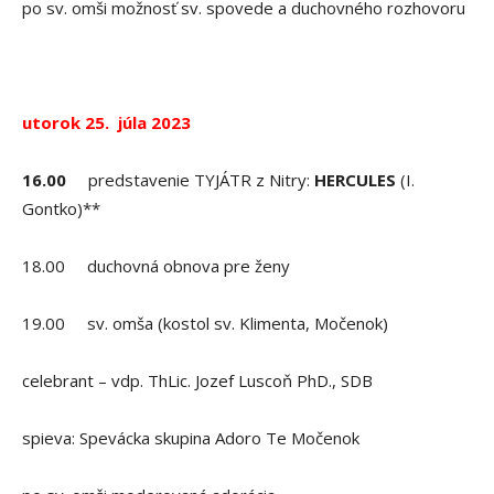
po sv. omši možnosť sv. spovede a duchovného rozhovoru
utorok 25. júla 2023
16.00
predstavenie TYJÁTR z Nitry:
HERCULES
(I.
Gontko)**
18.00 duchovná obnova pre ženy
19.00 sv. omša (kostol sv. Klimenta, Močenok)
celebrant – vdp. ThLic. Jozef Luscoň PhD., SDB
spieva: Spevácka skupina Adoro Te Močenok