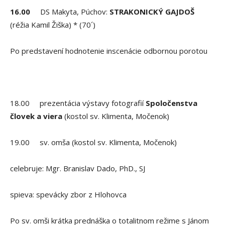
16.00
DS Makyta, Púchov:
STRAKONICKÝ GAJDOŠ
(réžia Kamil Žiška) * (70´)
Po predstavení hodnotenie inscenácie odbornou porotou
18.00 prezentácia výstavy fotografií
Spoločenstva
človek a viera
(kostol sv. Klimenta, Močenok)
19.00 sv. omša (kostol sv. Klimenta, Močenok)
celebruje: Mgr. Branislav Dado, PhD., SJ
spieva: spevácky zbor z Hlohovca
Po sv. omši krátka prednáška o totalitnom režime s Jánom