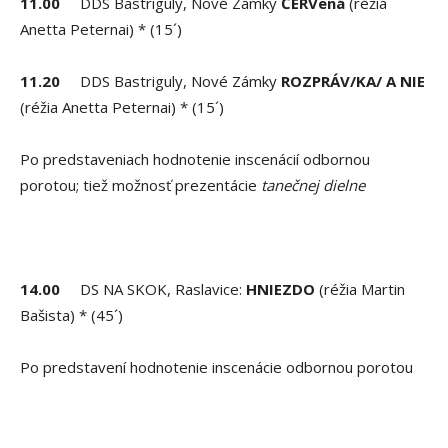
11.00
DDS Bastriguly, Nové Zámky
ČERVená
(réžia
Anetta Peternai) * (15´)
11.20
DDS Bastriguly, Nové Zámky
ROZPRÁV/KA/ A NIE
(réžia Anetta Peternai) * (15´)
Po predstaveniach hodnotenie inscenácií odbornou
porotou; tiež možnosť prezentácie
tanečnej dielne
14.00
DS NA SKOK, Raslavice:
HNIEZDO
(réžia Martin
Bašista) * (45´)
Po predstavení hodnotenie inscenácie odbornou porotou