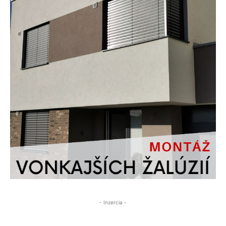
- Inzercia -