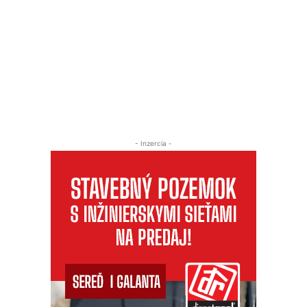
- Inzercia -