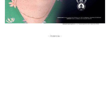
- Inzercia -