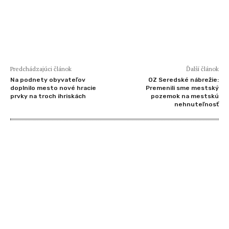
Predchádzajúci článok
Ďalší článok
Na podnety obyvateľov
OZ Seredské nábrežie:
doplnilo mesto nové hracie
Premenili sme mestský
prvky na troch ihriskách
pozemok na mestskú
nehnuteľnosť