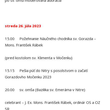
po sv. omši moderovaná adorácia
streda 26. júla 2023
15.00 Požehnanie Náučného chodníka sv. Gorazda –
Mons. František Rábek
(pred kostolom sv. Klimenta v Močenku)
15.15 Pešia púť do Nitry s posolstvom o začatí
Gorazdovho Močenku 2023
20.00 sv. omša (Bazilika sv. Emeráma v Nitre)
celebrant – J. Ex. Mons. František Rábek, ordinár OS a OZ
SR