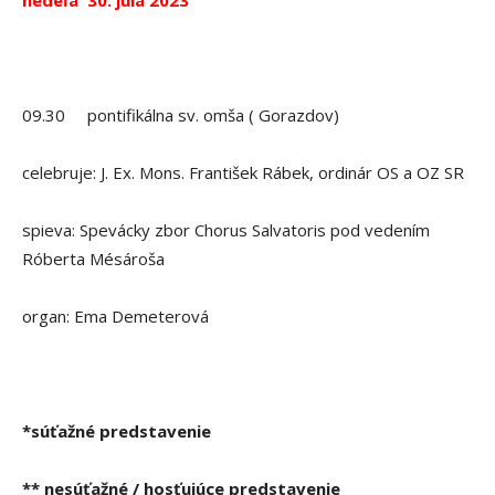
09.30 pontifikálna sv. omša ( Gorazdov)
celebruje: J. Ex. Mons. František Rábek, ordinár OS a OZ SR
spieva: Spevácky zbor Chorus Salvatoris pod vedením
Róberta Mésároša
organ: Ema Demeterová
*súťažné predstavenie
** nesúťažné / hosťujúce predstavenie