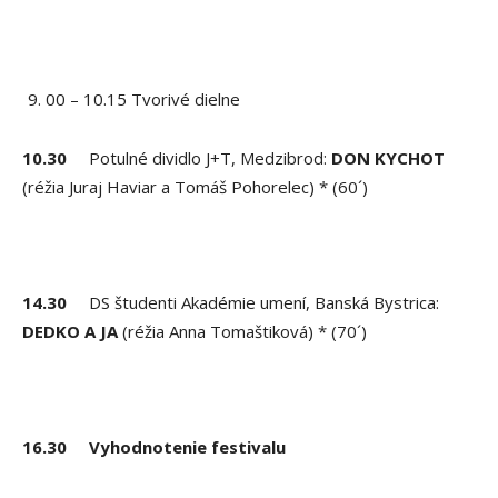
00 – 10.15 Tvorivé dielne
10.30
Potulné dividlo J+T, Medzibrod:
DON KYCHOT
(réžia Juraj Haviar a Tomáš Pohorelec) * (60´)
14.30
DS študenti Akadémie umení, Banská Bystrica:
DEDKO A JA
(réžia Anna Tomaštiková) * (70´)
16.30
Vyhodnotenie festivalu