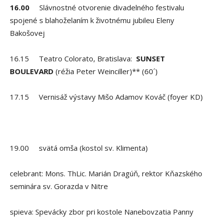
16.00
Slávnostné otvorenie divadelného festivalu
spojené s blahoželaním k životnému jubileu Eleny
Bakošovej
16.15 Teatro Colorato, Bratislava:
SUNSET
BOULEVARD
(réžia Peter Weinciller)** (60´)
17.15 Vernisáž výstavy Mišo Adamov Kováč (foyer KD)
19.00 svätá omša (kostol sv. Klimenta)
celebrant: Mons. ThLic. Marián Dragúň, rektor Kňazského
seminára sv. Gorazda v Nitre
spieva: Spevácky zbor pri kostole Nanebovzatia Panny