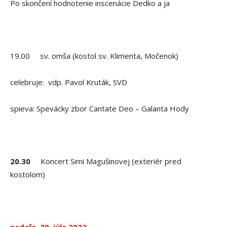
Po skončení hodnotenie inscenácie Dedko a ja
19.00 sv. omša (kostol sv. Klimenta, Močenok)
celebruje: vdp. Pavol Kruták, SVD
spieva: Spevácky zbor Cantate Deo – Galanta Hody
20.30
Koncert Simi Magušinovej (exteriér pred
kostolom)
nedeľa 30. júla 2023