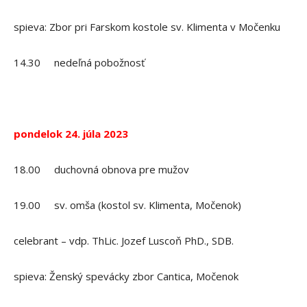
spieva: Zbor pri Farskom kostole sv. Klimenta v Močenku
14.30 nedeľná pobožnosť
pondelok 24. júla 2023
18.00 duchovná obnova pre mužov
19.00 sv. omša (kostol sv. Klimenta, Močenok)
celebrant – vdp. ThLic. Jozef Luscoň PhD., SDB.
spieva: Ženský spevácky zbor Cantica, Močenok