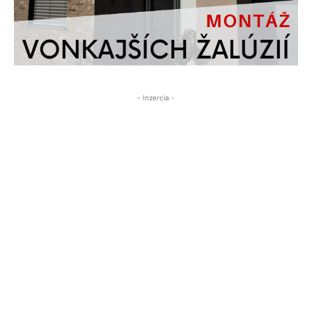
- Inzercia -