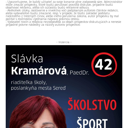
- Upozorňujeme, že každý užívateľ za svoje konanie plne zodpovedá sám. Administrátor
môže zmazať príspevky, ktoré budú porušovať pravidlá diskusie, prípadne budú
obsahovať reklamu, alebo ich súčasťou budú reklamné odkazy.
- Akékoľvek útoky, osočovanie a invektívy voči podpísaným autorom článkov redakcii,
alebo vydavateľovi budú zmazané, resp. v prípade, že budú zakladať podstatu
niektorého z trestných činov, alebo iného porušenia zákona, autor príspevku by mal
počítať s možnosťou zjednania nápravy právnou cestou.
- Vydavateľ novín a redakcia nezodpovedá za obsah príspevkov diskutujúcich a nenesie
prípadné právne následky za názory autorov príspevkov.
- Inzercia -