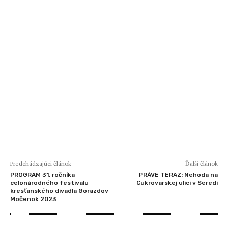
Predchádzajúci článok
Ďalší článok
PROGRAM 31. ročníka
PRÁVE TERAZ: Nehoda na
celonárodného festivalu
Cukrovarskej ulici v Seredi
kresťanského divadla Gorazdov
Močenok 2023