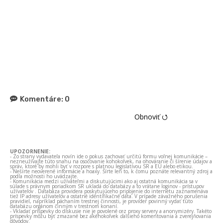
Komentáre:
0
Obnoviť ⭯
UPOZORNENIE:
- Zo strany vydavateľa novín ide o pokus zachovať určitú formu voľnej komunikácie –
nezneužívajte túto snahu na osočovanie kohokoľvek, na ohováranie či šírenie údajov a
správ, ktoré by mohli byť v rozpore s platnou legislatívou SR a EÚ alebo etikou.
- Nešírte neoverené informácie a hoaxy. Šírte len to, k čomu poznáte relevantný zdroj a
podľa možnosti ho uvádzajte.
- Komunikácia medzi užívateľmi a diskutujúcimi ako aj ostatná komunikácia sa v
súlade s právnym poriadkom SR ukladá do databázy a to vrátane loginov - prístupov
užívateľov . Databáza providera poskytujúceho pripojenie do internetu zaznamenáva
tiež IP adresy užívateľov a ostatné identifikačné dáta. V prípade závažného porušenia
pravidiel, napríklad páchaním trestnej činnosti, je provider povinný vydať túto
databázu orgánom činným v trestnom konaní.
- Vkladať príspevky do diskusie nie je povolené cez proxy servery a anonymizéry. Takéto
príspevky môžu byť zmazané bez akéhokoľvek ďalšieho komentovania a zverejňovania
dôvodov.