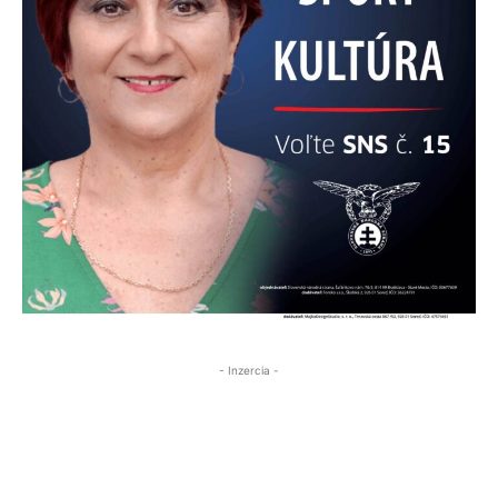
- Inzercia -