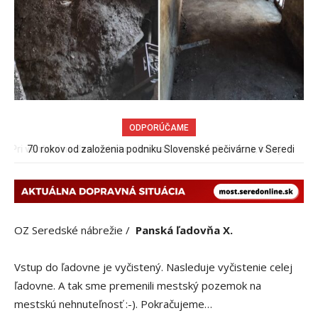
ODPORÚČAME
70 rokov od založenia podniku Slovenské pečivárne v Seredi
OZ Seredské nábrežie /
Panská ľadovňa X.
Vstup do ľadovne je vyčistený. Nasleduje vyčistenie celej
ľadovne. A tak sme premenili mestský pozemok na
mestskú nehnuteľnosť :-). Pokračujeme…