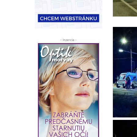
- Inzercia -