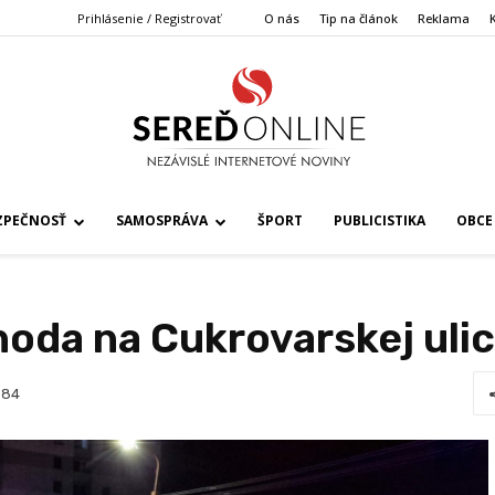
Prihlásenie / Registrovať
O nás
Tip na článok
Reklama
ZPEČNOSŤ
SAMOSPRÁVA
ŠPORT
PUBLICISTIKA
OBCE
da na Cukrovarskej ulici
84