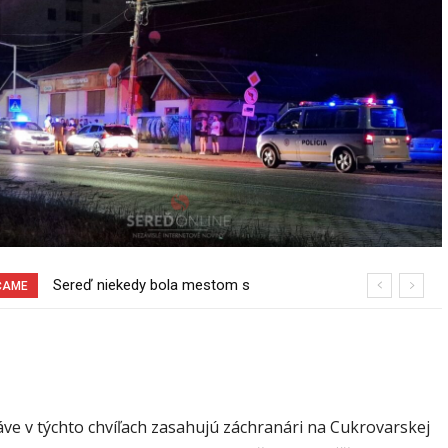
Pri venčení na Jesenského ulici mal
ČAME
usmrtiť psíka vlčiak, ktorý mal voľne
behať
áve v týchto chvíľach zasahujú záchranári na Cukrovarskej