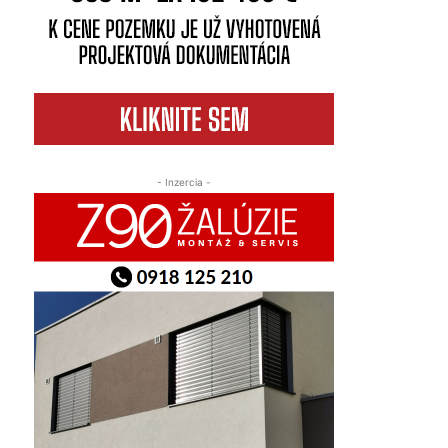
- Inzercia -