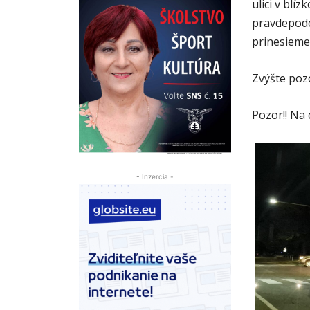
ulici v blí
pravdepodo
prinesieme
Zvýšte poz
Pozor!! Na 
- Inzercia -