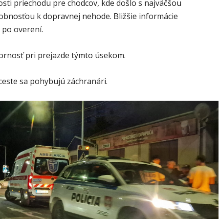
zkosti priechodu pre chodcov, kde došlo s najväčšou
bnosťou k dopravnej nehode. Bližšie informácie
 po overení.
ornosť pri prejazde týmto úsekom.
ceste sa pohybujú záchranári.