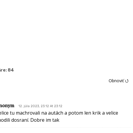
re:
84
Obnoviť ⭯
nonym
12. júla 2023, 23:12 At 23:12
elice tu machrovali na autách a potom len krik a velice
hodili dosraní. Dobre im tak