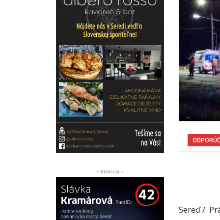
ODPORÚ
- Inzercia -
Sereď / Pr