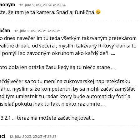
nonym
12. júla 2023, 23:14 At 23:14
šte, že tam je tá kamera. Snáď aj funkčná
bčan
12. júla 2023, 23:21 At 23:21
o dnes navečer im tu teda všetkým takzvaným pretekárom
valitné drbalo od večera , myslím takzvaný R-kový klan si to
u pomýlil so zavodným okruhom ako každý deň …..
oto bola len otázka času kedy sa tu niečo stane ….
aždý večer sa to tu mení na cukrovarskej napretekársku
ráhu, myslím si že kompetentní by sa mohli začať zamýšľať
ad tým umiestniť tu radar ktorý bude automaticky fotiť a
asielať pokutu inak tu fakt niekto raz umrie ….
 3.2.1 … teraz ma môžete začať hejtovat …
uci
12. júla 2023, 23:23 At 23:23