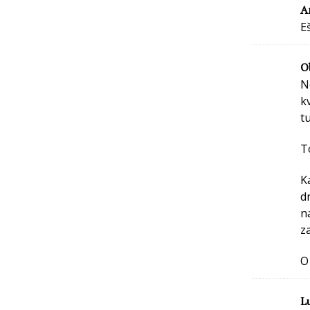
A
E
O
N
k
t
T
K
d
n
z
O
L