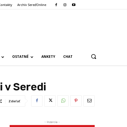
Kontakty
Archív SereďOnline
OSTATNÉ
ANKETY
CHAT
 v Seredi
Zdieľať
- Inzercia -