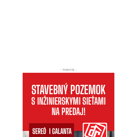
- Inzercia -