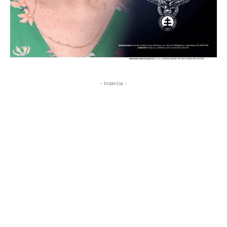
- Inzercia -