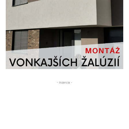
- Inzercia -