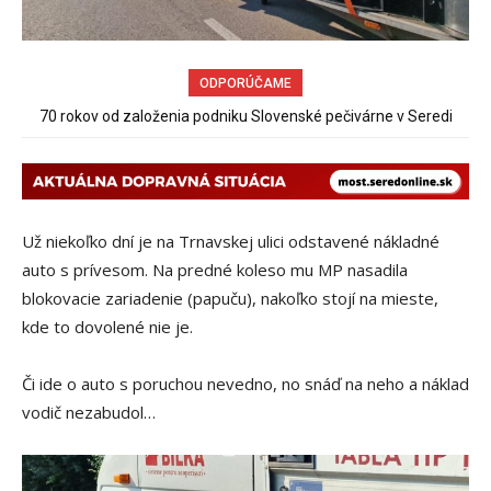
ODPORÚČAME
Sereď niekedy bola mestom s výborným napojením na
hromadnú dopravu – ANKETA
Už niekoľko dní je na Trnavskej ulici odstavené nákladné
auto s prívesom. Na predné koleso mu MP nasadila
blokovacie zariadenie (papuču), nakoľko stojí na mieste,
kde to dovolené nie je.
Či ide o auto s poruchou nevedno, no snáď na neho a náklad
vodič nezabudol…