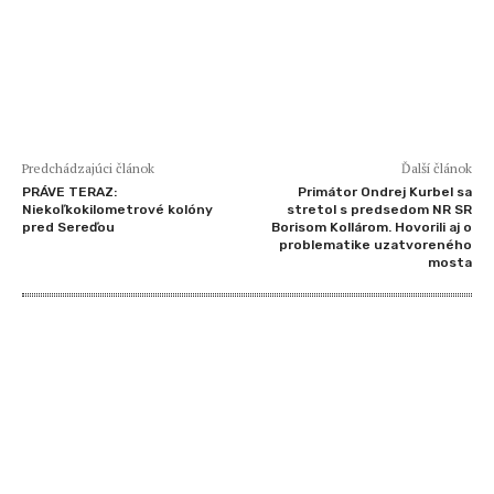
Predchádzajúci článok
Ďalší článok
PRÁVE TERAZ:
Primátor Ondrej Kurbel sa
Niekoľkokilometrové kolóny
stretol s predsedom NR SR
pred Sereďou
Borisom Kollárom. Hovorili aj o
problematike uzatvoreného
mosta