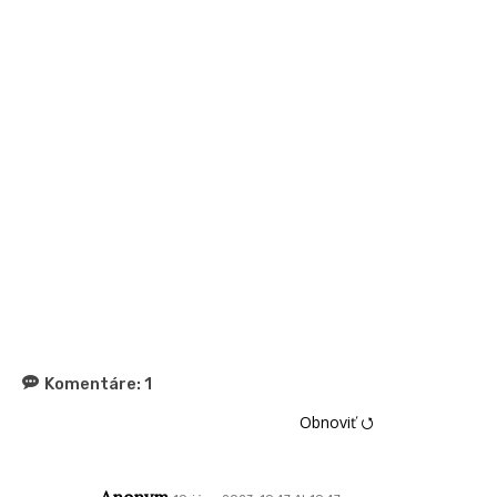
Komentáre:
1
Obnoviť ⭯