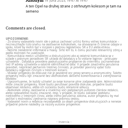
Anonym
19. júna 2023, 19:47 At 19:47
A ten Opel na druhej strane z otrhnutym kolesom je tam na
semeno
Comments are closed.
UPOZORNENIE:
- Zo strany vydavateľa novín ide o pokus zachovať určitú formu voľnej komunikácie –
nezneužívajte túto snahu na osočovanie kohokoľvek, na ohováranie či šírenie údajov a
správ, ktoré by mohli byť v rozpore s platnou legislatívou SR a EÚ alebo etikou.
- Nešírte neoverené informácie a hoaxy. Šírte len to, k čomu poznáte relevantný zdroj a
podľa možnosti ho uvádzajte.
- Komunikácia medzi užívateľmi a diskutujúcimi ako aj ostatná komunikácia sa v
súlade s právnym poriadkom SR ukladá do databázy a to vrátane loginov - prístupov
užívateľov . Databáza providera poskytujúceho pripojenie do internetu zaznamenáva
tiež IP adresy užívateľov a ostatné identifikačné dáta. V prípade závažného porušenia
pravidiel, napríklad páchaním trestnej činnosti, je provider povinný vydať túto
databázu orgánom činným v trestnom konaní.
- Vkladať príspevky do diskusie nie je povolené cez proxy servery a anonymizéry. Takéto
príspevky môžu byť zmazané bez akéhokoľvek ďalšieho komentovania a zverejňovania
dôvodov.
- Upozorňujeme, že každý užívateľ za svoje konanie plne zodpovedá sám. Administrátor
môže zmazať príspevky, ktoré budú porušovať pravidlá diskusie, prípadne budú
obsahovať reklamu, alebo ich súčasťou budú reklamné odkazy.
- Akékoľvek útoky, osočovanie a invektívy voči podpísaným autorom článkov redakcii,
alebo vydavateľovi budú zmazané, resp. v prípade, že budú zakladať podstatu
niektorého z trestných činov, alebo iného porušenia zákona, autor príspevku by mal
počítať s možnosťou zjednania nápravy právnou cestou.
- Vydavateľ novín a redakcia nezodpovedá za obsah príspevkov diskutujúcich a nenesie
prípadné právne následky za názory autorov príspevkov.
- Inzercia -