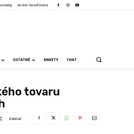
ontakty
Archív SereďOnline
OSTATNÉ
ANKETY
CHAT
ckého tovaru
h
Zdieľať