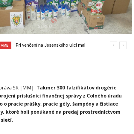
Pri venčení na Jesenského ulici mal
ČAME
usmrtiť psíka vlčiak, ktorý mal voľne
behať
správa SR |MM|
Takmer 300 falzifikátov drogérie
brojení príslušníci finančnej správy z C
olného úradu
lo o pracie prášky, pracie gély, šampóny a čistiace
y, ktoré boli ponúkané na predaj prostredníctvom
sietí.