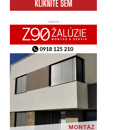
- Inzercia -