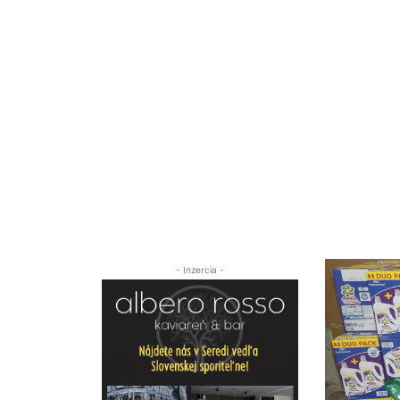
- Inzercia -