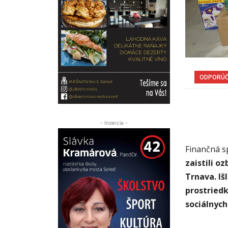
ODPORÚ
- Inzercia -
Finančná 
zaistili oz
Trnava.
Iš
prostriedk
sociálnych 