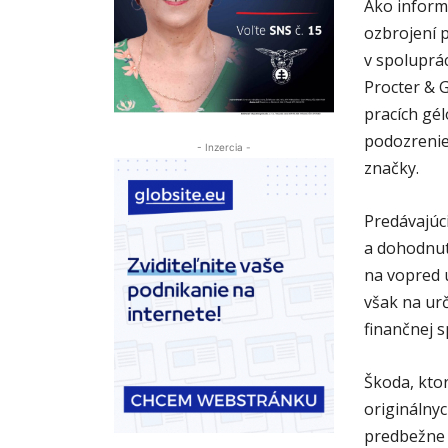
Ako inform
ozbrojení p
v spoluprá
Procter & G
pracích gél
podozrenie
- Inzercia -
značky.
Predávajúci
a dohodnut
na vopred 
však na urč
finančnej s
Škoda, ktor
originálny
predbežne v