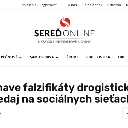
Prihlásenie / Registrovať
O nás
Tip na článok
Reklama
K
ZPEČNOSŤ
SAMOSPRÁVA
ŠPORT
PUBLICISTIKA
OBCE
Trnave falzifikáty drogisti
daj na sociálnych sieťac
7