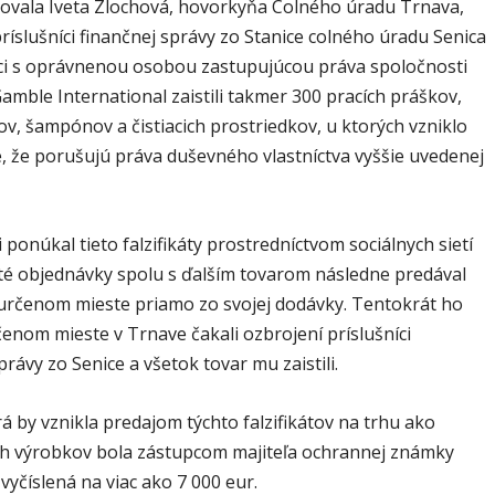
ovala Iveta Zlochová, hovorkyňa Colného úradu Trnava,
ríslušníci finančnej správy zo Stanice colného úradu Senica
ci s oprávnenou osobou zastupujúcou práva spoločnosti
amble International zaistili takmer 300 pracích práškov,
ov, šampónov a čistiacich prostriedkov, u ktorých vzniklo
, že porušujú práva duševného vlastníctva vyššie uvedenej
 ponúkal tieto falzifikáty prostredníctvom sociálnych sietí
é objednávky spolu s ďalším tovarom následne predával
určenom mieste priamo zo svojej dodávky. Tentokrát ho
enom mieste v Trnave čakali ozbrojení príslušníci
právy zo Senice a všetok tovar mu zaistili.
á by vznikla predajom týchto falzifikátov na trhu ako
ch výrobkov bola zástupcom majiteľa ochrannej známky
yčíslená na viac ako 7 000 eur.