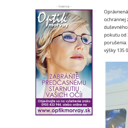
- Inzercia -
Oprávnená 
ochrannej 
duševného 
pokutu od 
porušenia.
výšky 135 0