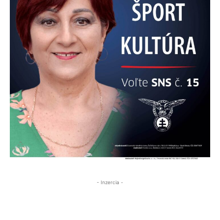
- Inzercia -