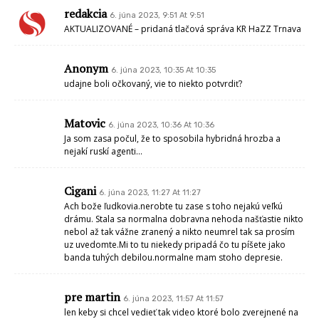
redakcia
6. júna 2023, 9:51 At 9:51
AKTUALIZOVANÉ – pridaná tlačová správa KR HaZZ Trnava
Anonym
6. júna 2023, 10:35 At 10:35
udajne boli očkovaný, vie to niekto potvrdiť?
Matovic
6. júna 2023, 10:36 At 10:36
Ja som zasa počul, že to sposobila hybridná hrozba a
nejakí ruskí agenti…
Cigani
6. júna 2023, 11:27 At 11:27
Ach bože ľudkovia.nerobte tu zase s toho nejakú veľkú
drámu. Stala sa normalna dobravna nehoda našťastie nikto
nebol až tak vážne zranený a nikto neumrel tak sa prosím
uz uvedomte.Mi to tu niekedy pripadá čo tu píšete jako
banda tuhých debilou.normalne mam stoho depresie.
pre martin
6. júna 2023, 11:57 At 11:57
len keby si chcel vedieť tak video ktoré bolo zverejnené na