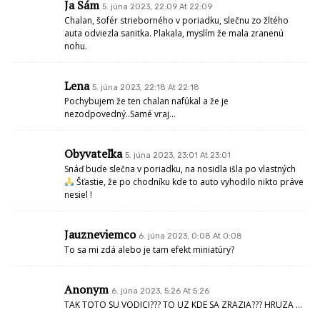
Ja Sám
5. júna 2023, 22:09 At 22:09
Chalan, šofér strieborného v poriadku, slečnu zo žltého
auta odviezla sanitka. Plakala, myslím že mala zranenú
nohu.
Lena
5. júna 2023, 22:18 At 22:18
Pochybujem že ten chalan nafúkal a že je
nezodpovedný..Samé vraj…
Obyvateľka
5. júna 2023, 23:01 At 23:01
Snáď bude slečna v poriadku, na nosidla išla po vlastných
Šťastie, že po chodníku kde to auto vyhodilo nikto práve
nesiel !
Jauzneviemco
6. júna 2023, 0:08 At 0:08
To sa mi zdá alebo je tam efekt miniatúry?
Anonym
6. júna 2023, 5:26 At 5:26
TAK TOTO SU VODICI??? TO UZ KDE SA ZRAZIA??? HRUZA …