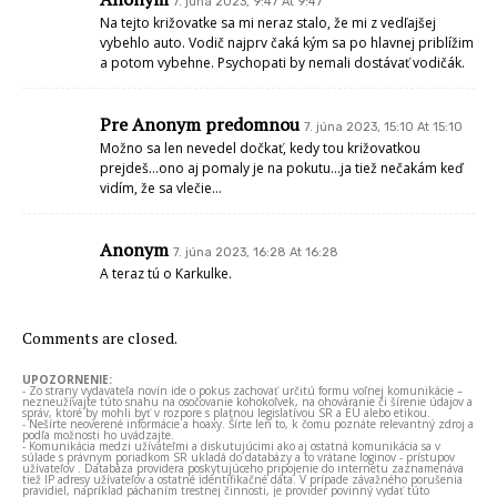
7. júna 2023, 9:47 At 9:47
Na tejto križovatke sa mi neraz stalo, že mi z vedľajšej
vybehlo auto. Vodič najprv čaká kým sa po hlavnej priblížim
a potom vybehne. Psychopati by nemali dostávať vodičák.
Pre Anonym predomnou
7. júna 2023, 15:10 At 15:10
Možno sa len nevedel dočkať, kedy tou križovatkou
prejdeš…ono aj pomaly je na pokutu…ja tiež nečakám keď
vidím, že sa vlečie…
Anonym
7. júna 2023, 16:28 At 16:28
A teraz tú o Karkulke.
Comments are closed.
UPOZORNENIE:
- Zo strany vydavateľa novín ide o pokus zachovať určitú formu voľnej komunikácie –
nezneužívajte túto snahu na osočovanie kohokoľvek, na ohováranie či šírenie údajov a
správ, ktoré by mohli byť v rozpore s platnou legislatívou SR a EÚ alebo etikou.
- Nešírte neoverené informácie a hoaxy. Šírte len to, k čomu poznáte relevantný zdroj a
podľa možnosti ho uvádzajte.
- Komunikácia medzi užívateľmi a diskutujúcimi ako aj ostatná komunikácia sa v
súlade s právnym poriadkom SR ukladá do databázy a to vrátane loginov - prístupov
užívateľov . Databáza providera poskytujúceho pripojenie do internetu zaznamenáva
tiež IP adresy užívateľov a ostatné identifikačné dáta. V prípade závažného porušenia
pravidiel, napríklad páchaním trestnej činnosti, je provider povinný vydať túto