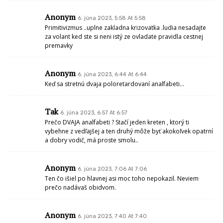
Anonym
6. júna 2023, 5:58 At 5:58
Primitivizmus ..uplne zakladna krizovatka .ludia nesadajte
za volant ked ste si neni istý ze ovladate pravidla cestnej
premavky
Anonym
6. júna 2023, 6:44 At 6:44
Keď sa stretnú dvaja poloretardovaní analfabeti…
Tak
6. júna 2023, 6:57 At 6:57
Prečo DVAJA analfabeti ? Stačí jeden kreten , ktorý ti
vybehne z vedľajšej a ten druhý môže byť akokoľvek opatrní
a dobry vodič, má proste smolu..
Anonym
6. júna 2023, 7:06 At 7:06
Ten čo išiel po hlavnej asi moc toho nepokazil. Neviem
prečo nadávaš obidvom.
Anonym
6. júna 2023, 7:40 At 7:40