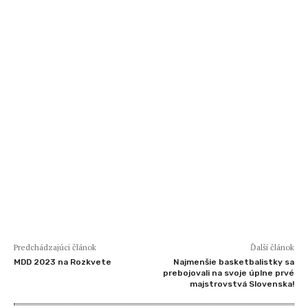
Predchádzajúci článok
Ďalší článok
MDD 2023 na Rozkvete
Najmenšie basketbalistky sa
prebojovali na svoje úplne prvé
majstrovstvá Slovenska!