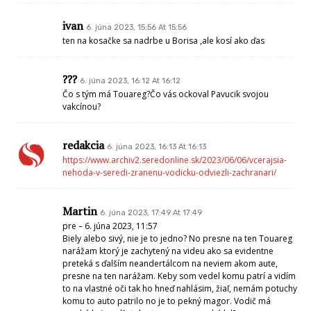
ivan
6. júna 2023, 15:56 At 15:56
ten na kosačke sa nadrbe u Borisa ,ale kosí ako ďas
???
6. júna 2023, 16:12 At 16:12
Čo s tým má Touareg?Čo vás ockoval Pavucik svojou
vakcínou?
redakcia
6. júna 2023, 16:13 At 16:13
https://www.archiv2.seredonline.sk/2023/06/06/vcerajsia-
nehoda-v-seredi-zranenu-vodicku-odviezli-zachranari/
Martin
6. júna 2023, 17:49 At 17:49
pre – 6. júna 2023, 11:57
Biely alebo sivý, nie je to jedno? No presne na ten Touareg
narážam ktorý je zachytený na videu ako sa evidentne
preteká s ďalším neandertálcom na neviem akom aute,
presne na ten narážam. Keby som vedel komu patrí a vidím
to na vlastné oči tak ho hneď nahlásim, žiaľ, nemám potuchy
komu to auto patrilo no je to pekný magor. Vodič má