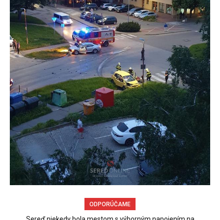
ODPORÚČAME
Sereď niekedy bola mestom s výborným napojením na