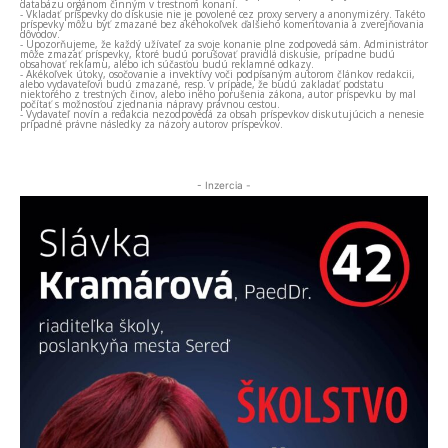
databázu orgánom činným v trestnom konaní.
- Vkladať príspevky do diskusie nie je povolené cez proxy servery a anonymizéry. Takéto
príspevky môžu byť zmazané bez akéhokoľvek ďalšieho komentovania a zverejňovania
dôvodov.
- Upozorňujeme, že každý užívateľ za svoje konanie plne zodpovedá sám. Administrátor
môže zmazať príspevky, ktoré budú porušovať pravidlá diskusie, prípadne budú
obsahovať reklamu, alebo ich súčasťou budú reklamné odkazy.
- Akékoľvek útoky, osočovanie a invektívy voči podpísaným autorom článkov redakcii,
alebo vydavateľovi budú zmazané, resp. v prípade, že budú zakladať podstatu
niektorého z trestných činov, alebo iného porušenia zákona, autor príspevku by mal
počítať s možnosťou zjednania nápravy právnou cestou.
- Vydavateľ novín a redakcia nezodpovedá za obsah príspevkov diskutujúcich a nenesie
prípadné právne následky za názory autorov príspevkov.
- Inzercia -