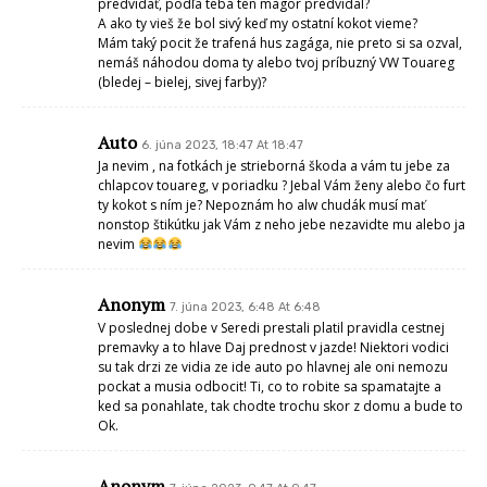
predvídať, podľa teba ten magor predvídal?
A ako ty vieš že bol sivý keď my ostatní kokot vieme?
Mám taký pocit že trafená hus zagága, nie preto si sa ozval,
nemáš náhodou doma ty alebo tvoj príbuzný VW Touareg
(bledej – bielej, sivej farby)?
Auto
6. júna 2023, 18:47 At 18:47
Ja nevim , na fotkách je strieborná škoda a vám tu jebe za
chlapcov touareg, v poriadku ? Jebal Vám ženy alebo čo furt
ty kokot s ním je? Nepoznám ho alw chudák musí mať
nonstop štikútku jak Vám z neho jebe nezavidte mu alebo ja
nevim
Anonym
7. júna 2023, 6:48 At 6:48
V poslednej dobe v Seredi prestali platil pravidla cestnej
premavky a to hlave Daj prednost v jazde! Niektori vodici
su tak drzi ze vidia ze ide auto po hlavnej ale oni nemozu
pockat a musia odbocit! Ti, co to robite sa spamatajte a
ked sa ponahlate, tak chodte trochu skor z domu a bude to
Ok.
Anonym