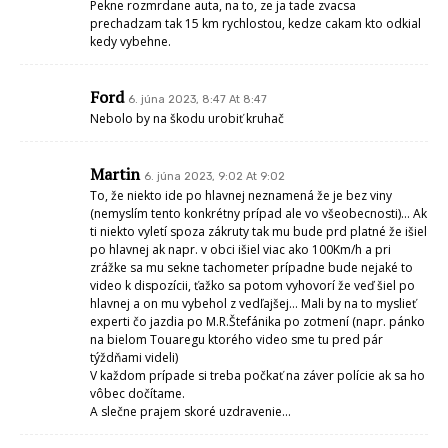
Pekne rozmrdane auta, na to, ze ja tade zvacsa
prechadzam tak 15 km rychlostou, kedze cakam kto odkial
kedy vybehne.
Ford
6. júna 2023, 8:47 At 8:47
Nebolo by na škodu urobiť kruhač
Martin
6. júna 2023, 9:02 At 9:02
To, že niekto ide po hlavnej neznamená že je bez viny
(nemyslím tento konkrétny prípad ale vo všeobecnosti)… Ak
ti niekto vyletí spoza zákruty tak mu bude prd platné že išiel
po hlavnej ak napr. v obci išiel viac ako 100Km/h a pri
zrážke sa mu sekne tachometer prípadne bude nejaké to
video k dispozícii, ťažko sa potom vyhovorí že veď šiel po
hlavnej a on mu vybehol z vedľajšej… Mali by na to myslieť
experti čo jazdia po M.R.Štefánika po zotmení (napr. pánko
na bielom Touaregu ktorého video sme tu pred pár
týždňami videli)
V každom prípade si treba počkať na záver polície ak sa ho
vôbec dočítame.
A slečne prajem skoré uzdravenie…