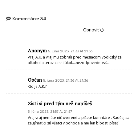
Komentáre:
34
Obnoviť ⭯
Anonym
5. júna 2023, 21:33 At 21:33
Vraj A.K. a vraj mu zobrali pred mesiacom vodičský za
alkohol a teraz zase fúkol….nezodpovednosť….
Občan
5. júna 2023, 21:36 At 21:36
Kto je A.K.?
Zisti si pred tým než napíšeš
5. júna 2023, 21:57 At 21:57
Vraj vraj nemáte nič overené a píšete komntáre . Radšej sa
zaujímať či sú všetci v pohode a nie len blbosti písať