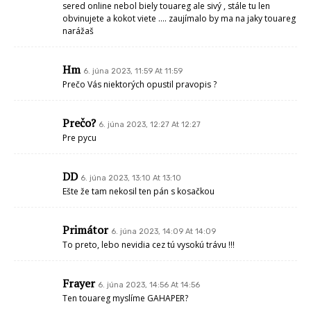
sered online nebol biely touareg ale sivý , stále tu len
obvinujete a kokot viete …. zaujímalo by ma na jaky touareg
narážaš
Hm
6. júna 2023, 11:59 At 11:59
Prečo Vás niektorých opustil pravopis ?
Prečo?
6. júna 2023, 12:27 At 12:27
Pre pycu
DD
6. júna 2023, 13:10 At 13:10
Ešte že tam nekosil ten pán s kosačkou
Primátor
6. júna 2023, 14:09 At 14:09
To preto, lebo nevidia cez tú vysokú trávu !!!
Frayer
6. júna 2023, 14:56 At 14:56
Ten touareg myslíme GAHAPER?