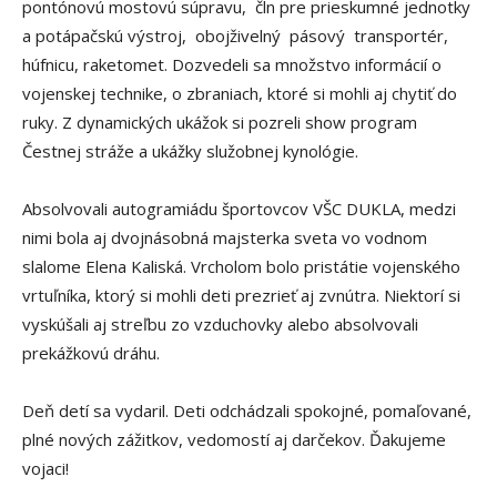
pontónovú mostovú súpravu, čln pre prieskumné jednotky
a potápačskú výstroj, obojživelný pásový transportér,
húfnicu, raketomet. Dozvedeli sa množstvo informácií o
vojenskej technike, o zbraniach, ktoré si mohli aj chytiť do
ruky. Z dynamických ukážok si pozreli show program
Čestnej stráže a ukážky služobnej kynológie.
Absolvovali autogramiádu športovcov VŠC DUKLA, medzi
nimi bola aj dvojnásobná majsterka sveta vo vodnom
slalome Elena Kaliská. Vrcholom bolo pristátie vojenského
vrtuľníka, ktorý si mohli deti prezrieť aj zvnútra. Niektorí si
vyskúšali aj streľbu zo vzduchovky alebo absolvovali
prekážkovú dráhu.
Deň detí sa vydaril. Deti odchádzali spokojné, pomaľované,
plné nových zážitkov, vedomostí aj darčekov. Ďakujeme
vojaci!