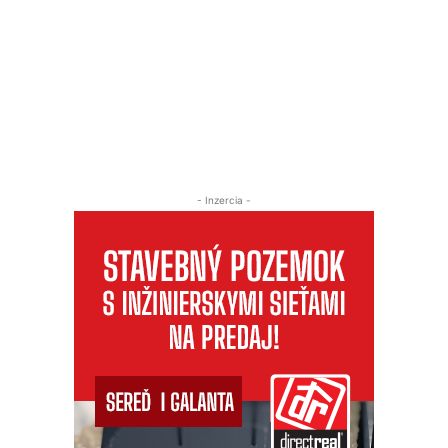
- Inzercia -