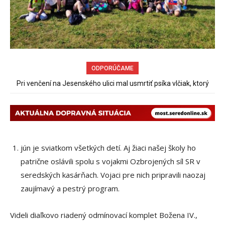
ODPORÚČAME
Pri venčení na Jesenského ulici mal usmrtiť psíka vlčiak, ktorý
mal voľne behať
jún je sviatkom všetkých detí. Aj žiaci našej školy ho
patrične oslávili spolu s vojakmi Ozbrojených síl SR v
seredských kasárňach. Vojaci pre nich pripravili naozaj
zaujímavý a pestrý program.
Videli diaľkovo riadený odmínovací komplet Božena IV.,