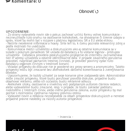
Komentáre:
0
Obnoviť ⭯
UPOZORNENIE:
- Zo strany vydavateľa novín ide o pokus zachovať určitú formu voľnej komunikácie –
nezneužívajte túto snahu na osočovanie kohokoľvek, na ohováranie či šírenie údajov a
správ, ktoré by mohli byť v rozpore s platnou legislatívou SR a EÚ alebo etikou.
- Nešírte neoverené informácie a hoaxy. Šírte len to, k čomu poznáte relevantný zdroj a
podľa možnosti ho uvádzajte.
- Komunikácia medzi užívateľmi a diskutujúcimi ako aj ostatná komunikácia sa v
súlade s právnym poriadkom SR ukladá do databázy a to vrátane loginov - prístupov
užívateľov . Databáza providera poskytujúceho pripojenie do internetu zaznamenáva
tiež IP adresy užívateľov a ostatné identifikačné dáta. V prípade závažného porušenia
pravidiel, napríklad páchaním trestnej činnosti, je provider povinný vydať túto
databázu orgánom činným v trestnom konaní.
- Vkladať príspevky do diskusie nie je povolené cez proxy servery a anonymizéry. Takéto
príspevky môžu byť zmazané bez akéhokoľvek ďalšieho komentovania a zverejňovania
dôvodov.
- Upozorňujeme, že každý užívateľ za svoje konanie plne zodpovedá sám. Administrátor
môže zmazať príspevky, ktoré budú porušovať pravidlá diskusie, prípadne budú
obsahovať reklamu, alebo ich súčasťou budú reklamné odkazy.
- Akékoľvek útoky, osočovanie a invektívy voči podpísaným autorom článkov redakcii,
alebo vydavateľovi budú zmazané, resp. v prípade, že budú zakladať podstatu
niektorého z trestných činov, alebo iného porušenia zákona, autor príspevku by mal
počítať s možnosťou zjednania nápravy právnou cestou.
- Vydavateľ novín a redakcia nezodpovedá za obsah príspevkov diskutujúcich a nenesie
prípadné právne následky za názory autorov príspevkov.
- Inzercia -