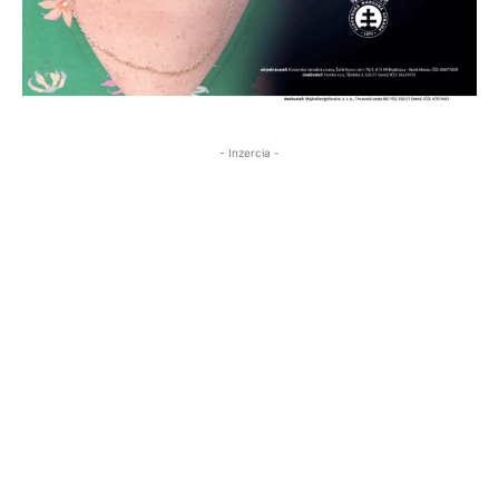
- Inzercia -