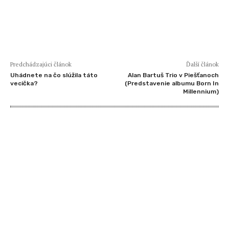
Predchádzajúci článok
Ďalší článok
Uhádnete na čo slúžila táto
Alan Bartuš Trio v Piešťanoch
vecička?
(Predstavenie albumu Born In
Millennium)