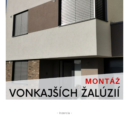
- Inzercia -