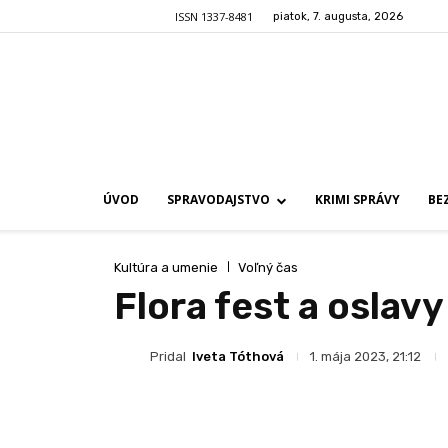
ISSN 1337-8481
piatok, 7. augusta, 2026
ÚVOD
SPRAVODAJSTVO
KRIMI SPRÁVY
BE
Kultúra a umenie
Voľný čas
Flora fest a oslav
Pridal
Iveta Tóthová
1. mája 2023, 21:12