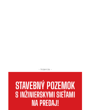
- Inzercia -