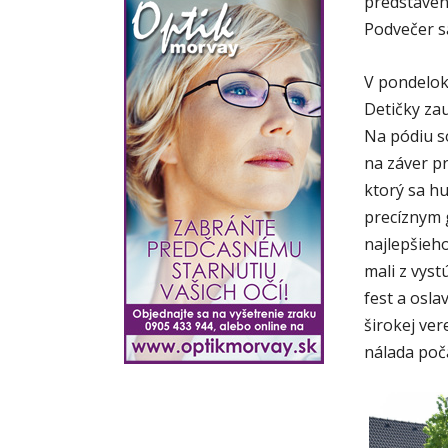
predstaven
Podvečer s
V pondelok
Detičky za
Na pódiu s
na záver p
ktorý sa h
precíznym 
najlepšieho
mali z vyst
fest a osla
širokej ve
nálada poča