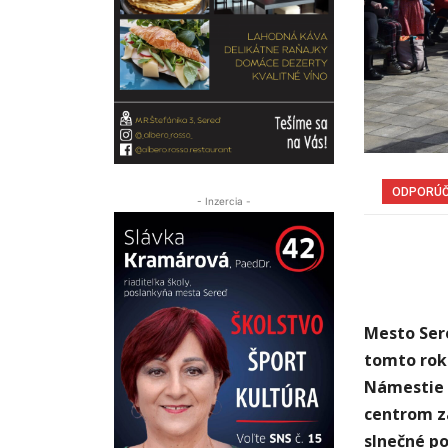
ODPORÚ
- Inzercia -
Mesto Sere
tomto roku
Námestie s
centrom zá
slnečné po