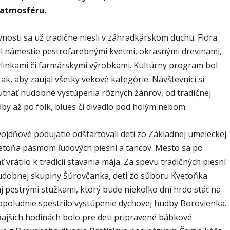
atmosféru.
nosti sa už tradične niesli v záhradkárskom duchu. Flora
vil námestie pestrofarebnými kvetmi, okrasnými drevinami,
bylinkami či farmárskymi výrobkami. Kultúrny program bol
ak, aby zaujal všetky vekové kategórie. Návštevníci si
utnať hudobné vystúpenia rôznych žánrov, od tradičnej
by až po folk, blues či divadlo pod holým nebom.
ojdňové podujatie odštartovali deti zo Základnej umeleckej
Kvetoňa pásmom ľudových piesní a tancov. Mesto sa po
 vrátilo k tradícii stavania mája. Za spevu tradičných piesní
udobnej skupiny Šúrovčanka, deti zo súboru Kvetoňka
j pestrými stužkami, ktorý bude niekoľko dní hrdo stáť na
opoludnie spestrilo vystúpenie dychovej hudby Borovienka.
ajších hodinách bolo pre deti pripravené bábkové