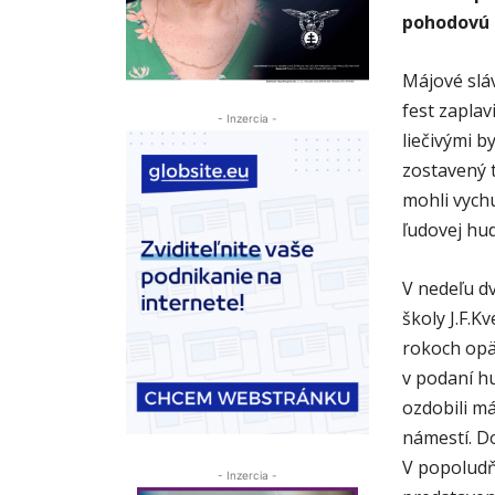
pohodovú 
Májové sláv
fest zapla
- Inzercia -
liečivými 
zostavený t
mohli vych
ľudovej hud
V nedeľu dv
školy J.F.
rokoch opäť
v podaní h
ozdobili má
námestí. D
V popoludň
- Inzercia -