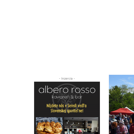
- Inzercia -