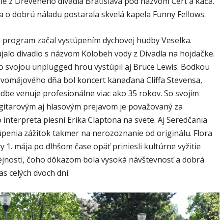
ie z Dreveného divadla Bratislava pod názvom Čert a káča.
a o dobrú náladu postarala skvelá kapela Funny Fellows.
 program začal vystúpením dychovej hudby Veselka.
ujalo divadlo s názvom Kolobeh vody z Divadla na hojdačke.
o svojou unplugged hrou vystúpil aj Bruce Lewis. Bodkou
rvomájového dňa bol koncert kanaďana Cliffa Stevensa,
udbe venuje profesionálne viac ako 35 rokov. So svojím
gitarovým aj hlasovým prejavom je považovaný za
 interpreta piesní Erika Claptona na svete. Aj Seredčania
úpenia zážitok takmer na nerozoznanie od originálu. Flora
vy 1. mája po dlhšom čase opäť priniesli kultúrne vyžitie
rejnosti, čoho dôkazom bola vysoká návštevnosť a dobrá
s celých dvoch dní.