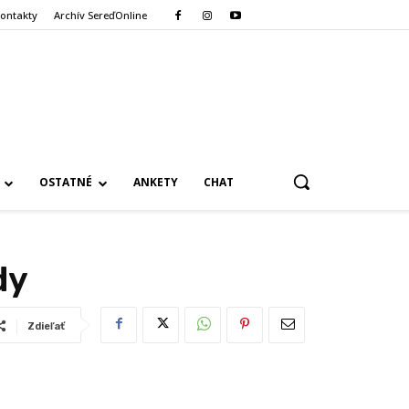
ontakty
Archív SereďOnline
OSTATNÉ
ANKETY
CHAT
dy
Zdieľať