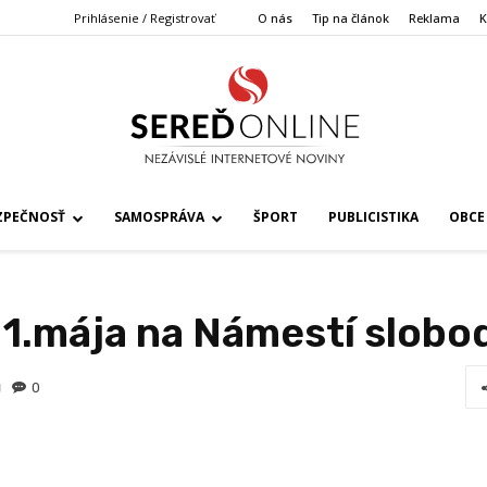
Prihlásenie / Registrovať
O nás
Tip na článok
Reklama
K
ZPEČNOSŤ
SAMOSPRÁVA
ŠPORT
PUBLICISTIKA
OBCE
y 1.mája na Námestí slobo
0