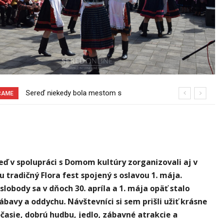
Pri venčení na Jesenského ulici mal
ČAME
usmrtiť psíka vlčiak, ktorý mal voľne
behať
ď v spolupráci s Domom kultúry zorganizovali aj v
 tradičný Flora fest spojený s oslavou 1. mája.
lobody sa v dňoch 30. apríla a 1. mája opäť stalo
bavy a oddychu. Návštevníci si sem prišli užiť krásne
časie, dobrú hudbu, jedlo, zábavné atrakcie a