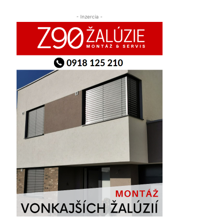
- Inzercia -