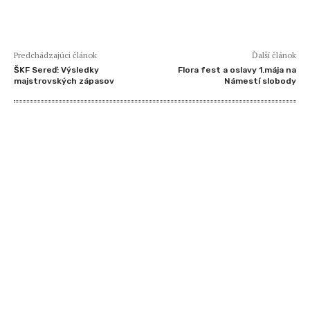
Predchádzajúci článok
Ďalší článok
ŠKF Sereď: Výsledky
Flora fest a oslavy 1.mája na
majstrovských zápasov
Námestí slobody