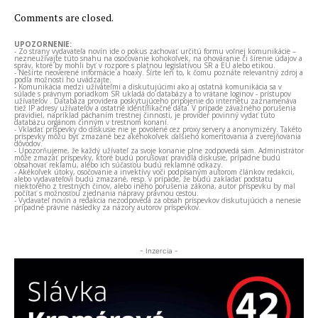
Comments are closed.
UPOZORNENIE:
- Zo strany vydavateľa novín ide o pokus zachovať určitú formu voľnej komunikácie –
nezneužívajte túto snahu na osočovanie kohokoľvek, na ohováranie či šírenie údajov a
správ, ktoré by mohli byť v rozpore s platnou legislatívou SR a EÚ alebo etikou.
- Nešírte neoverené informácie a hoaxy. Šírte len to, k čomu poznáte relevantný zdroj a
podľa možnosti ho uvádzajte.
- Komunikácia medzi užívateľmi a diskutujúcimi ako aj ostatná komunikácia sa v
súlade s právnym poriadkom SR ukladá do databázy a to vrátane loginov - prístupov
užívateľov . Databáza providera poskytujúceho pripojenie do internetu zaznamenáva
tiež IP adresy užívateľov a ostatné identifikačné dáta. V prípade závažného porušenia
pravidiel, napríklad páchaním trestnej činnosti, je provider povinný vydať túto
databázu orgánom činným v trestnom konaní.
- Vkladať príspevky do diskusie nie je povolené cez proxy servery a anonymizéry. Takéto
príspevky môžu byť zmazané bez akéhokoľvek ďalšieho komentovania a zverejňovania
dôvodov.
- Upozorňujeme, že každý užívateľ za svoje konanie plne zodpovedá sám. Administrátor
môže zmazať príspevky, ktoré budú porušovať pravidlá diskusie, prípadne budú
obsahovať reklamu, alebo ich súčasťou budú reklamné odkazy.
- Akékoľvek útoky, osočovanie a invektívy voči podpísaným autorom článkov redakcii,
alebo vydavateľovi budú zmazané, resp. v prípade, že budú zakladať podstatu
niektorého z trestných činov, alebo iného porušenia zákona, autor príspevku by mal
počítať s možnosťou zjednania nápravy právnou cestou.
- Vydavateľ novín a redakcia nezodpovedá za obsah príspevkov diskutujúcich a nenesie
prípadné právne následky za názory autorov príspevkov.
- Inzercia -