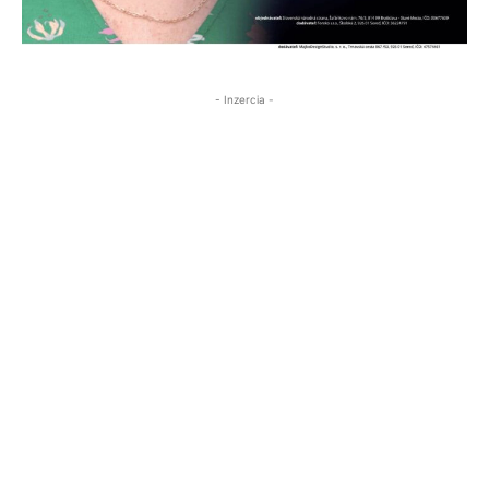
- Inzercia -