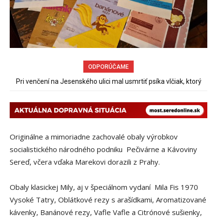
ODPORÚČAME
Pri venčení na Jesenského ulici mal usmrtiť psíka vlčiak, ktorý
mal voľne behať
Originálne a mimoriadne zachovalé obaly výrobkov
socialistického národného podniku Pečivárne a Kávoviny
Sereď, včera vďaka Marekovi dorazili z Prahy.
Obaly klasickej Mily, aj v špeciálnom vydaní Mila Fis 1970
Vysoké Tatry, Oblátkové rezy s arašídkami, Aromatizované
kávenky, Banánové rezy, Vafle Vafle a Citrónové sušienky,