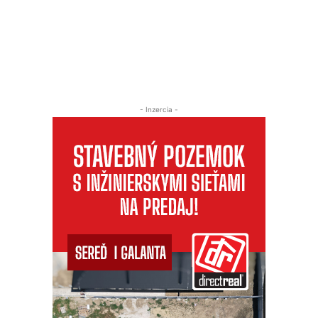
- Inzercia -