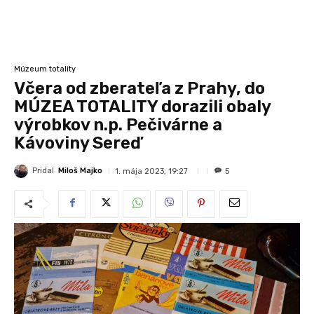
Múzeum totality
Včera od zberateľa z Prahy, do
MÚZEA TOTALITY dorazili obaly
výrobkov n.p. Pečivárne a
Kávoviny Sereď
Pridal
Miloš Majko
1. mája 2023, 19:27
5