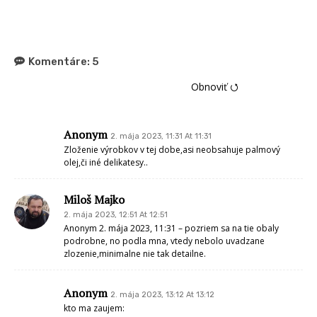
Komentáre:
5
Obnoviť ⭯
Anonym
2. mája 2023, 11:31 At 11:31
Zloženie výrobkov v tej dobe,asi neobsahuje palmový
olej,či iné delikatesy..
Miloš Majko
2. mája 2023, 12:51 At 12:51
Anonym 2. mája 2023, 11:31 – pozriem sa na tie obaly
podrobne, no podla mna, vtedy nebolo uvadzane
zlozenie,minimalne nie tak detailne.
Anonym
2. mája 2023, 13:12 At 13:12
kto ma zaujem: