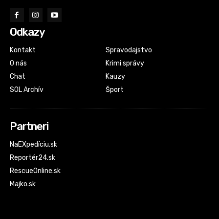
Odkazy
Kontakt
Spravodajstvo
O nás
Krimi správy
Chat
Kauzy
SOL Archív
Šport
Partneri
NaEXpedíciu.sk
Reportér24.sk
RescueOnline.sk
Majko.sk