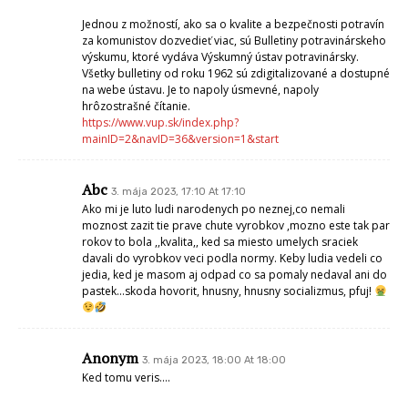
Jednou z možností, ako sa o kvalite a bezpečnosti potravín
za komunistov dozvedieť viac, sú Bulletiny potravinárskeho
výskumu, ktoré vydáva Výskumný ústav potravinársky.
Všetky bulletiny od roku 1962 sú zdigitalizované a dostupné
na webe ústavu. Je to napoly úsmevné, napoly
hrôzostrašné čítanie.
https://www.vup.sk/index.php?
mainID=2&navID=36&version=1&start
Abc
3. mája 2023, 17:10 At 17:10
Ako mi je luto ludi narodenych po neznej,co nemali
moznost zazit tie prave chute vyrobkov ,mozno este tak par
rokov to bola ,,kvalita,, ked sa miesto umelych sraciek
davali do vyrobkov veci podla normy. Keby ludia vedeli co
jedia, ked je masom aj odpad co sa pomaly nedaval ani do
pastek…skoda hovorit, hnusny, hnusny socializmus, pfuj!
Anonym
3. mája 2023, 18:00 At 18:00
Ked tomu veris….