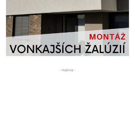
- Inzercia -