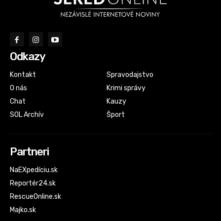
Odkazy
Kontakt
Spravodajstvo
O nás
Krimi správy
Chat
Kauzy
SOL Archív
Šport
Partneri
NaEXpedíciu.sk
Reportér24.sk
RescueOnline.sk
Majko.sk