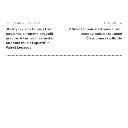
Predchádzajúci článok
Ďalší článok
„Každým klamstvom, ktoré
V Sevastopole na Kryme horeli
povieme, si robíme dlh voči
zásoby paliva pre ruskú
pravde. A ten skôr či neskôr
Čiernomorskú flotilu
budeme musieť splatiť…“ –
Valerij Legasov