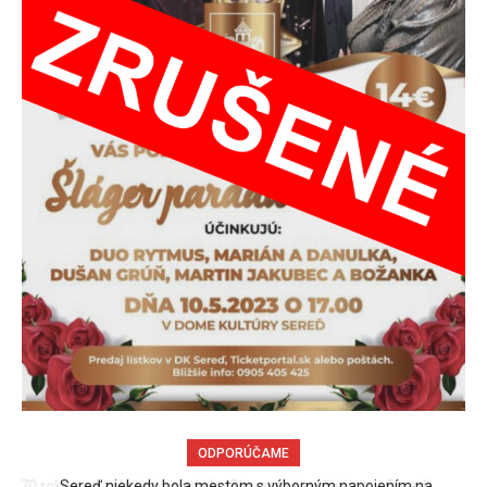
ODPORÚČAME
Sereď niekedy bola mestom s výborným napojením na