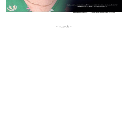
- Inzercia -