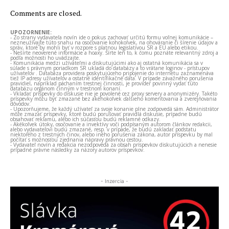
Comments are closed.
UPOZORNENIE:
- Zo strany vydavateľa novín ide o pokus zachovať určitú formu voľnej komunikácie –
nezneužívajte túto snahu na osočovanie kohokoľvek, na ohováranie či šírenie údajov a
správ, ktoré by mohli byť v rozpore s platnou legislatívou SR a EÚ alebo etikou.
- Nešírte neoverené informácie a hoaxy. Šírte len to, k čomu poznáte relevantný zdroj a
podľa možnosti ho uvádzajte.
- Komunikácia medzi užívateľmi a diskutujúcimi ako aj ostatná komunikácia sa v
súlade s právnym poriadkom SR ukladá do databázy a to vrátane loginov - prístupov
užívateľov . Databáza providera poskytujúceho pripojenie do internetu zaznamenáva
tiež IP adresy užívateľov a ostatné identifikačné dáta. V prípade závažného porušenia
pravidiel, napríklad páchaním trestnej činnosti, je provider povinný vydať túto
databázu orgánom činným v trestnom konaní.
- Vkladať príspevky do diskusie nie je povolené cez proxy servery a anonymizéry. Takéto
príspevky môžu byť zmazané bez akéhokoľvek ďalšieho komentovania a zverejňovania
dôvodov.
- Upozorňujeme, že každý užívateľ za svoje konanie plne zodpovedá sám. Administrátor
môže zmazať príspevky, ktoré budú porušovať pravidlá diskusie, prípadne budú
obsahovať reklamu, alebo ich súčasťou budú reklamné odkazy.
- Akékoľvek útoky, osočovanie a invektívy voči podpísaným autorom článkov redakcii,
alebo vydavateľovi budú zmazané, resp. v prípade, že budú zakladať podstatu
niektorého z trestných činov, alebo iného porušenia zákona, autor príspevku by mal
počítať s možnosťou zjednania nápravy právnou cestou.
- Vydavateľ novín a redakcia nezodpovedá za obsah príspevkov diskutujúcich a nenesie
prípadné právne následky za názory autorov príspevkov.
- Inzercia -