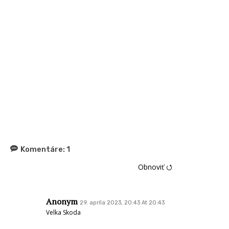
Komentáre:
1
Obnoviť ⭯
Anonym
29. apríla 2023, 20:43 At 20:43
Velka Skoda