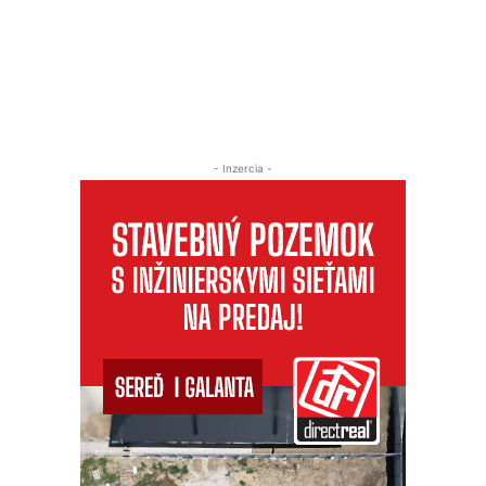
- Inzercia -