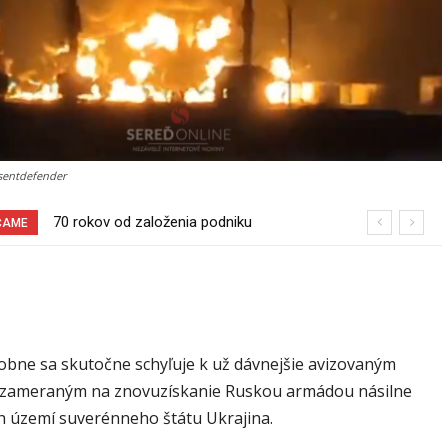
@sentdefender
70 rokov od založenia podniku
Pri venčení na Jesenského ulici mal
ČAME
Slovenské pečivárne v Seredi
usmrtiť psíka vlčiak, ktorý mal voľne
behať
bne sa skutočne schyľuje k už dávnejšie avizovaným
 zameraným na znovuzískanie Ruskou armádou násilne
 území suverénneho štátu Ukrajina.