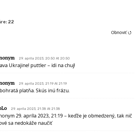
re:
22
Obnoviť ⭯
nonym
29. apríla 2023, 20:50 At 20:50
ava Ukrajine! puttler – idi na chuj!
nonym
29. apríla 2023, 21:19 At 21:19
bohratá platňa. Skús inú frázu.
oLo
29. apríla 2023, 21:38 At 21:38
nonym 29. apríla 2023, 21:19 – keďže je obmedzený, tak nič
ové sa nedokáže naučiť