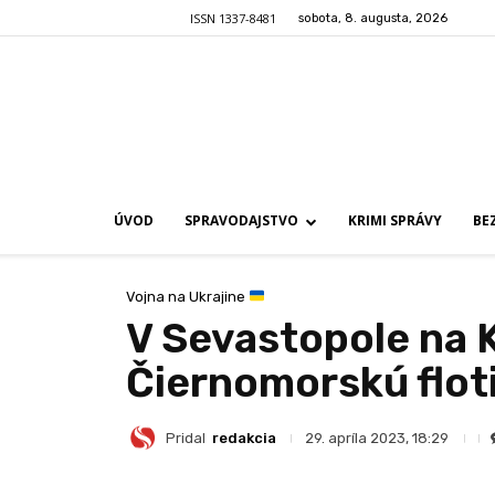
ISSN 1337-8481
sobota, 8. augusta, 2026
ÚVOD
SPRAVODAJSTVO
KRIMI SPRÁVY
BE
Vojna na Ukrajine
V Sevastopole na K
Čiernomorskú floti
Pridal
redakcia
29. apríla 2023, 18:29