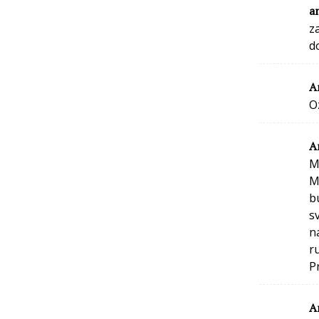
a
z
d
A
O
A
M
M
b
s
n
r
P
A