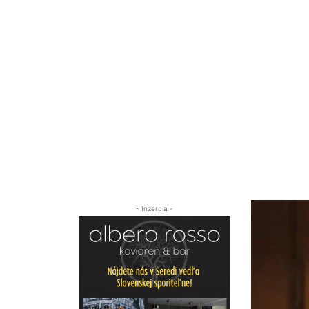
- Inzercia -