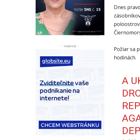
Dnes pravd
zásobníko
poloostrov
Čiernomorsk
- Inzercia -
Požiar sa 
hodinách.
A U
DRO
REP
AGA
DEP