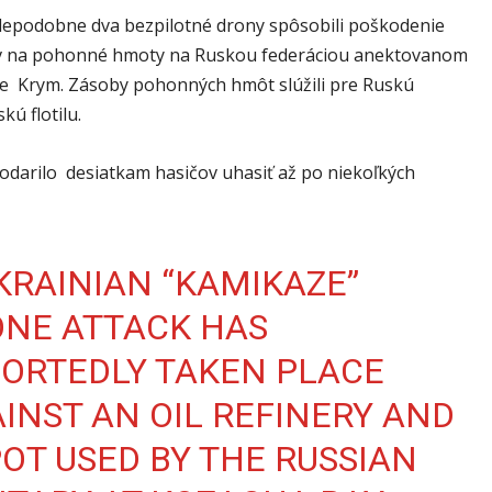
epodobne dva bezpilotné drony spôsobili poškodenie
v na pohonné hmoty na Ruskou federáciou anektovanom
e Krym. Zásoby pohonných hmôt slúžili pre Ruskú
ú flotilu.
podarilo desiatkam hasičov uhasiť až po niekoľkých
KRAINIAN “KAMIKAZE”
NE ATTACK HAS
ORTEDLY TAKEN PLACE
INST AN OIL REFINERY AND
OT USED BY THE RUSSIAN