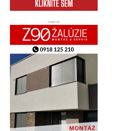
- Inzercia -