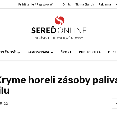
Prihlásenie / Registrovať
O nás
Tip na článok
Reklama
ZPEČNOSŤ
SAMOSPRÁVA
ŠPORT
PUBLICISTIKA
OBCE
ryme horeli zásoby paliv
lu
22