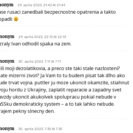
nonym
29. apríla 2023, 21:43 At 21:43
ase rusaci zanedbali bezpecnostne opatrenia a takto
opadli
nonym
29. apríla 2023, 22:13 At 22:13
zraly Ivan odhodil spaka na zem.
nonym
30. apríla 2023, 7:11 At 7:11
ili moji dezolatikovia, a preco ste taki stale nazlosteni?
ate mizerni zivot? Ja Vam to tu budem pisat tak dlho ako
ude trvat vojna. puttler ju moze ukoncit okamzite, stiahnut
voju hordu z Ukrajiny, zaplatit reparacie a zapadny svet
avzdy ukoncit akukolvek spolupracu pokial nebude v
uSSku demokraticky system – a to tak lahko nebude.
rajem pekny slnecny den.
nonym
30. apríla 2023, 7:35 At 7:35