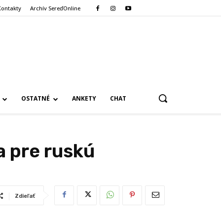
Kontakty
Archív SereďOnline
OSTATNÉ
ANKETY
CHAT
a pre ruskú
Zdieľať