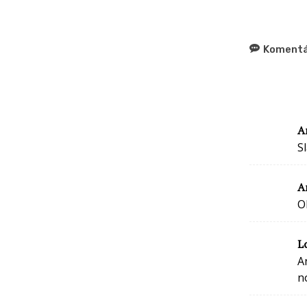
Komentá
A
Sl
A
O
L
A
n