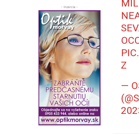
MIL
- Inzercia -
NEA
SEV
OCC
PIC
Z
— O
(@
202