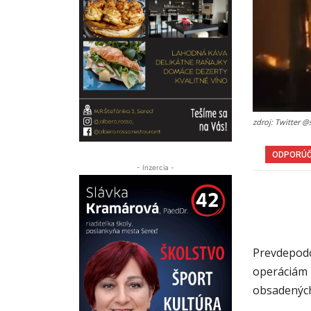
zdroj: Twitter 
ODPORÚ
- Inzercia -
Prevdepodo
operáciám
obsadených