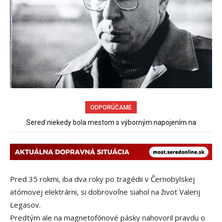
ODPORÚČAME
Sereď niekedy bola mestom s výborným napojením na
hromadnú dopravu – ANKETA
Pred 35 rokmi, iba dva roky po tragédii v Černobylskej
atómovej elektrárni, si dobrovoľne siahol na život Valerij
Legasov.
Predtým ale na magnetofónové pásky nahovoril pravdu o