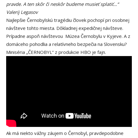
pravde. A ten skôr či neskôr budeme musieť splatiť…“
Valerij Legasov
Najlepšie Černobylskú tragédiu človek pochopí pri osobnej
návšteve tohto miesta. Dôkladnej expedičnej návšteve.
Prípadne aspoň návštevou Múzea Černobylu v Kyjeve. A z
domáceho pohodlia a relatívneho bezpečia na Slovensku?
Miniséria „ČERNOBYL“ z produkcie HBO je fajn.
Ak má niekto vážny záujem o Černobyl, pravdepodobne