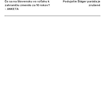
Čo sa na Slovensku vo vzťahu k
Podujatie Šláger paráda je
zahraničiu zmenilo za 10 rokov?
zrušené
– ANKETA