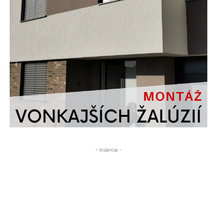
- Inzercia -