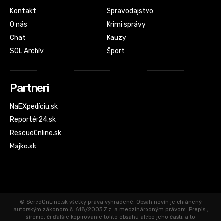
Kontakt
Spravodajstvo
O nás
Krimi správy
Chat
Kauzy
SOL Archív
Šport
Partneri
NaEXpedíciu.sk
Reportér24.sk
RescueOnline.sk
Majko.sk
© SeredOnLine.sk všetky práva vyhradené. Obsah novín je chránený
autorským zákonom č. 618/2003 Z.z. a medzinárodným právom. Prepis ,
šírenie, či ďalšie kopírovanie tohto obsahu alebo jeho časti, a to