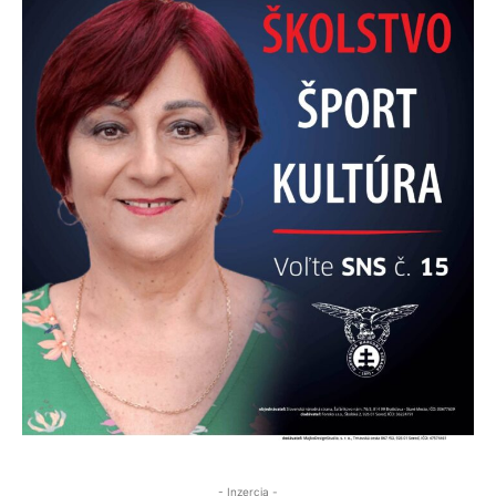
- Inzercia -