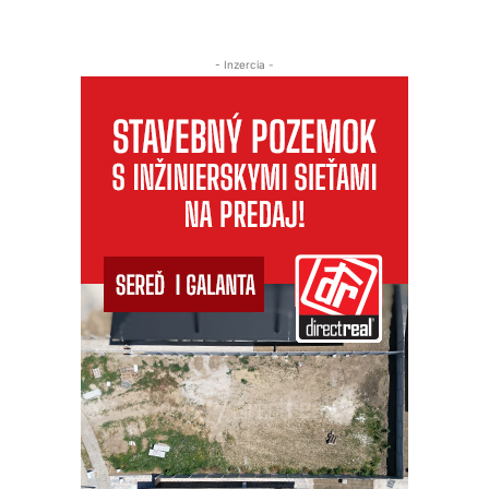
- Inzercia -