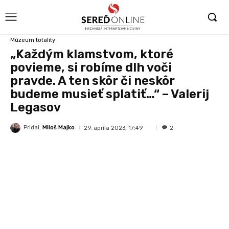
Múzeum totality
„Každým klamstvom, ktoré
povieme, si robíme dlh voči
pravde. A ten skôr či neskôr
budeme musieť splatiť…“ – Valerij
Legasov
Pridal
Miloš Majko
29. apríla 2023, 17:49
2