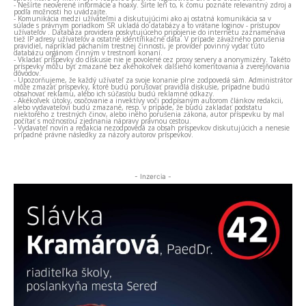
- Nešírte neoverené informácie a hoaxy. Šírte len to, k čomu poznáte relevantný zdroj a
podľa možnosti ho uvádzajte.
- Komunikácia medzi užívateľmi a diskutujúcimi ako aj ostatná komunikácia sa v
súlade s právnym poriadkom SR ukladá do databázy a to vrátane loginov - prístupov
užívateľov . Databáza providera poskytujúceho pripojenie do internetu zaznamenáva
tiež IP adresy užívateľov a ostatné identifikačné dáta. V prípade závažného porušenia
pravidiel, napríklad páchaním trestnej činnosti, je provider povinný vydať túto
databázu orgánom činným v trestnom konaní.
- Vkladať príspevky do diskusie nie je povolené cez proxy servery a anonymizéry. Takéto
príspevky môžu byť zmazané bez akéhokoľvek ďalšieho komentovania a zverejňovania
dôvodov.
- Upozorňujeme, že každý užívateľ za svoje konanie plne zodpovedá sám. Administrátor
môže zmazať príspevky, ktoré budú porušovať pravidlá diskusie, prípadne budú
obsahovať reklamu, alebo ich súčasťou budú reklamné odkazy.
- Akékoľvek útoky, osočovanie a invektívy voči podpísaným autorom článkov redakcii,
alebo vydavateľovi budú zmazané, resp. v prípade, že budú zakladať podstatu
niektorého z trestných činov, alebo iného porušenia zákona, autor príspevku by mal
počítať s možnosťou zjednania nápravy právnou cestou.
- Vydavateľ novín a redakcia nezodpovedá za obsah príspevkov diskutujúcich a nenesie
prípadné právne následky za názory autorov príspevkov.
- Inzercia -