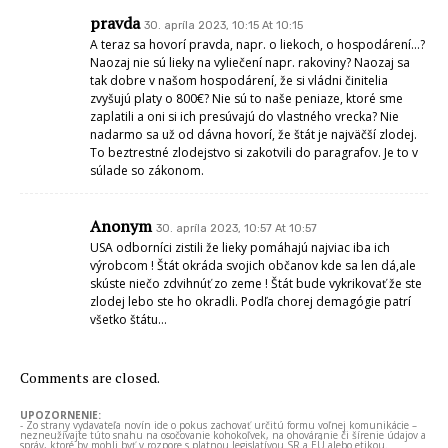
pravda
30. apríla 2023, 10:15 At 10:15
A teraz sa hovorí pravda, napr. o liekoch, o hospodárení…?
Naozaj nie sú lieky na vyliečení napr. rakoviny? Naozaj sa
tak dobre v našom hospodárení, že si vládni činitelia
zvyšujú platy o 800€? Nie sú to naše peniaze, ktoré sme
zaplatili a oni si ich presúvajú do vlastného vrecka? Nie
nadarmo sa už od dávna hovorí, že štát je najväčší zlodej.
To beztrestné zlodejstvo si zakotvili do paragrafov. Je to v
súlade so zákonom.
Anonym
30. apríla 2023, 10:57 At 10:57
USA odborníci zistili že lieky pomáhajú najviac iba ich
výrobcom ! Štát okráda svojich občanov kde sa len dá,ale
skúste niečo zdvihnúť zo zeme ! Štát bude vykrikovať že ste
zlodej lebo ste ho okradli. Podľa chorej demagógie patrí
všetko štátu…
Comments are closed.
UPOZORNENIE:
- Zo strany vydavateľa novín ide o pokus zachovať určitú formu voľnej komunikácie –
nezneužívajte túto snahu na osočovanie kohokoľvek, na ohováranie či šírenie údajov a
správ, ktoré by mohli byť v rozpore s platnou legislatívou SR a EÚ alebo etikou.