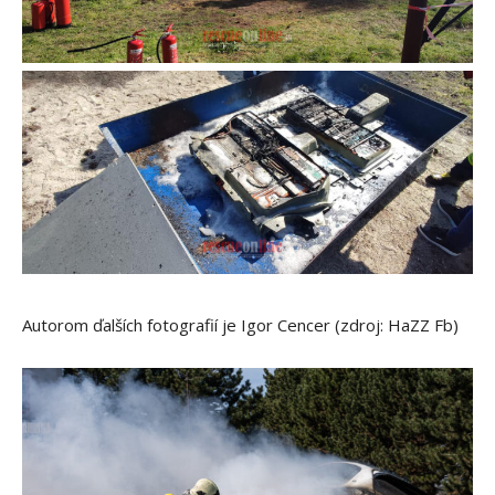
Autorom ďalších fotografií je Igor Cencer (zdroj: HaZZ Fb)