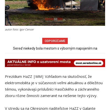
autor foto: Igor Cencer
ODPORÚČAME
Obchádzka rozpadajúceho sa už uzatvoreného mosta ponad
železnicu spôsobuje nadmerné opotrebovanie ďalších ciest
Prezídium HaZZ |MM| Vzhľadom na skutočnosť, že
elektromobilita je v súčasnosti veľmi aktuálnou a dôležitou
témou, vykonávajú príslušníci Hasičského a záchranného
zboru rôzne činnosti zamerané na riešenie tejto výzvy.
V stredu sa na Okresnom riaditeľstve HaZZ v Galante