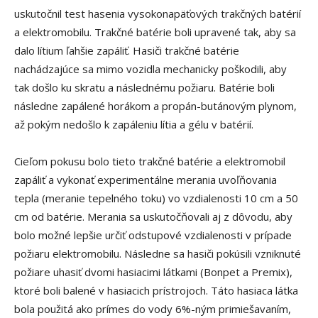
uskutočnil test hasenia vysokonapäťových trakčných batérií
a elektromobilu. Trakčné batérie boli upravené tak, aby sa
dalo lítium ľahšie zapáliť. Hasiči trakčné batérie
nachádzajúce sa mimo vozidla mechanicky poškodili, aby
tak došlo ku skratu a následnému požiaru. Batérie boli
následne zapálené horákom a propán-butánovým plynom,
až pokým nedošlo k zapáleniu lítia a gélu v batérií.
Cieľom pokusu bolo tieto trakčné batérie a elektromobil
zapáliť a vykonať experimentálne merania uvoľňovania
tepla (meranie tepelného toku) vo vzdialenosti 10 cm a 50
cm od batérie. Merania sa uskutočňovali aj z dôvodu, aby
bolo možné lepšie určiť odstupové vzdialenosti v prípade
požiaru elektromobilu. Následne sa hasiči pokúsili vzniknuté
požiare uhasiť dvomi hasiacimi látkami (Bonpet a Premix),
ktoré boli balené v hasiacich prístrojoch. Táto hasiaca látka
bola použitá ako prímes do vody 6%-ným primiešavaním,