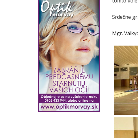
tomto kole 
Srdečne gra
Mgr. Války