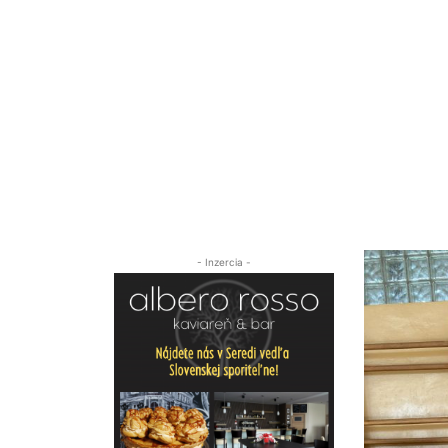
- Inzercia -