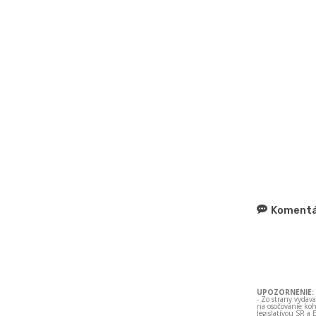
Komentá
UPOZORNENIE:
- Zo strany vydav
na osočovanie koh
legislatívou SR a 