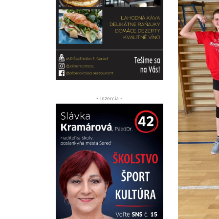
- Inzercia -