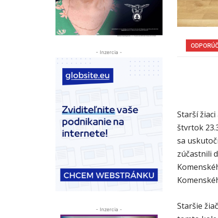
ODPORÚ
- Inzercia -
Starší žiac
štvrtok 23.
sa uskutočn
zúčastnili 
Komenského 
Komenského
Staršie žiač
- Inzercia -