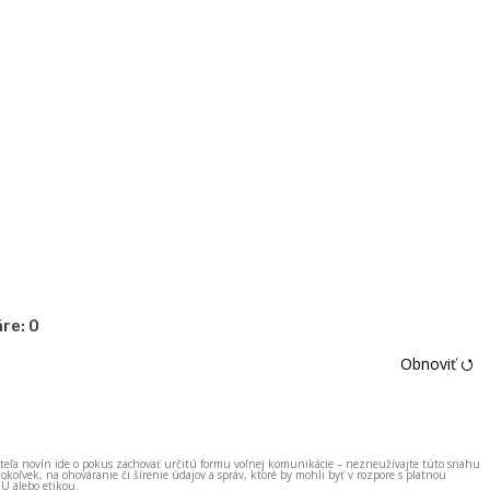
re:
0
Obnoviť ⭯
ateľa novín ide o pokus zachovať určitú formu voľnej komunikácie – nezneužívajte túto snahu
okoľvek, na ohováranie či šírenie údajov a správ, ktoré by mohli byť v rozpore s platnou
EÚ alebo etikou.