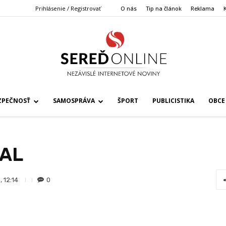
Prihlásenie / Registrovať
O nás
Tip na článok
Reklama
ZPEČNOSŤ
SAMOSPRÁVA
ŠPORT
PUBLICISTIKA
OBCE
BAL
0
 12:14