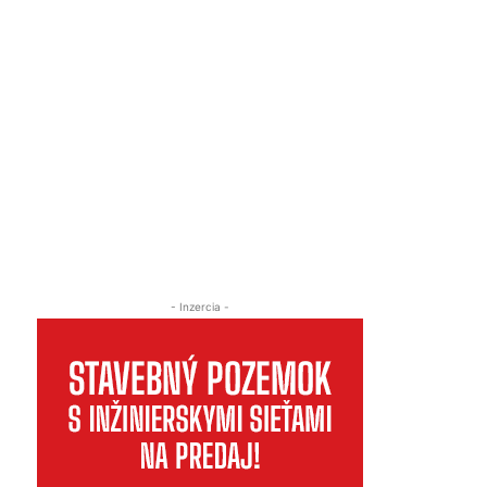
- Inzercia -