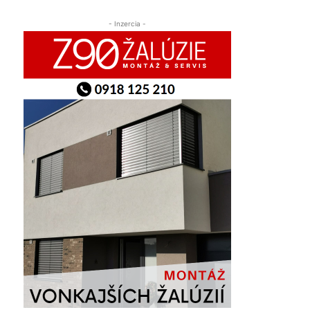
- Inzercia -