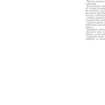
- Nešírte neovere
uvádzajte.
- Komunikácia med
SR ukladá do data
do internetu zazn
porušenia pravidi
činným v trestno
- Vkladať príspev
zmazané bez akéh
- Upozorňujeme, ž
ktoré budú porušo
odkazy.
- Akékoľvek útoky
zmazané, resp. v 
zákona, autor prí
- Vydavateľ novín
následky za názor