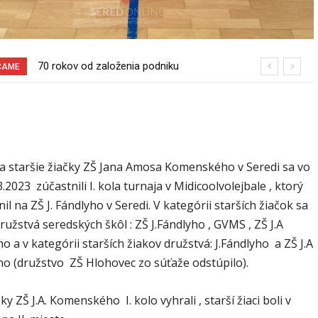
70 rokov od založenia podniku
Sereď niekedy bola mestom s
ČAME
Slovenské pečivárne v Seredi
výborným napojením na hromadnú
dopravu – ANKETA
i a staršie žiačky ZŠ Jana Amosa Komenského v Seredi sa vo
3.2023 zúčastnili I. kola turnaja v Midicoolvolejbale , ktorý
il na ZŠ J. Fándlyho v Seredi. V kategórii starších žiačok sa
družstvá seredských škôl : ZŠ J.Fándlyho , GVMS , ZŠ J.A
a v kategórii starších žiakov družstvá: J.Fándlyho a ZŠ J.A
 (družstvo ZŠ Hlohovec zo súťaže odstúpilo).
ky ZŠ J.A. Komenského I. kolo vyhrali , starší žiaci boli v