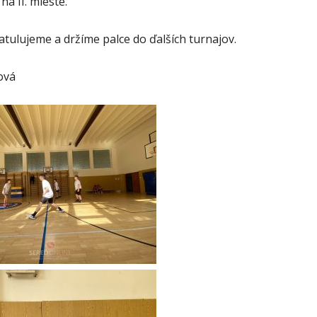
na II. mieste.
tulujeme a držíme palce do ďalších turnajov.
ová