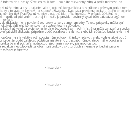
né informácie a hoaxy. Šírte len to, k čomu poznáte relevantný zdroj a podľa možnosti ho
zi užívateľmi a diskutujúcimi ako aj ostatná komunikácia sa v súlade s právnym poriadkom
bázy a to vrátane loginov - prístupov užívateľov . Databáza providera poskytujúceho pripojenie
amenáva tiež IP adresy užívateľov a ostatné identifikačné dáta. V prípade závažného
el, napríklad páchaním trestnej činnosti, je provider povinný vydať túto databázu orgánom
m konaní.
ky do diskusie nie je povolené cez proxy servery a anonymizéry. Takéto príspevky môžu byť
okoľvek ďalšieho komentovania a zverejňovania dôvodov.
e každý užívateľ za svoje konanie plne zodpovedá sám. Administrátor môže zmazať príspevky,
vať pravidlá diskusie, prípadne budú obsahovať reklamu, alebo ich súčasťou budú reklamné
, osočovanie a invektívy voči podpísaným autorom článkov redakcii, alebo vydavateľovi budú
prípade, že budú zakladať podstatu niektorého z trestných činov, alebo iného porušenia
spevku by mal počítať s možnosťou zjednania nápravy právnou cestou.
 a redakcia nezodpovedá za obsah príspevkov diskutujúcich a nenesie prípadné právne
y autorov príspevkov.
- Inzercia -
- Inzercia -