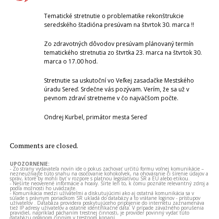
Tematické stretnutie o problematike rekonštrukcie
seredského štadióna presúvam na štvrtok 30. marca !!
Zo zdravotných dôvodov presúvam plánovaný termín
tematického stretnutia zo štvrtka 23. marca na štvrtok 30.
marca o 17.00 hod.
Stretnutie sa uskutoční vo Veľkej zasadačke Mestského
úradu Sereď. Srdečne vás pozývam. Verím, že sa už v
pevnom zdraví stretneme v čo najväčšom počte.
Ondrej Kurbel, primátor mesta Sereď
Comments are closed.
UPOZORNENIE:
- Zo strany vydavateľa novín ide o pokus zachovať určitú formu voľnej komunikácie –
nezneužívajte túto snahu na osočovanie kohokoľvek, na ohováranie či šírenie údajov a
správ, ktoré by mohli byť v rozpore s platnou legislatívou SR a EÚ alebo etikou.
- Nešírte neoverené informácie a hoaxy. Šírte len to, k čomu poznáte relevantný zdroj a
podľa možnosti ho uvádzajte.
- Komunikácia medzi užívateľmi a diskutujúcimi ako aj ostatná komunikácia sa v
súlade s právnym poriadkom SR ukladá do databázy a to vrátane loginov - prístupov
užívateľov . Databáza providera poskytujúceho pripojenie do internetu zaznamenáva
tiež IP adresy užívateľov a ostatné identifikačné dáta. V prípade závažného porušenia
pravidiel, napríklad páchaním trestnej činnosti, je provider povinný vydať túto
databázu orgánom činným v trestnom konaní.