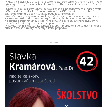
- Vkladať príspevky do diskusie nie je povolené cez proxy servery a anonymizéry. Takéto
príspevky môžu byť zmazané bez akéhokoľvek ďalšieho komentovania a zverejňovania
dôvodov.
- Upozorňujeme, že každý užívateľ za svoje konanie plne zodpovedá sám. Administrátor
môže zmazať príspevky, ktoré budú porušovať pravidlá diskusie, prípadne budú
obsahovať reklamu, alebo ich súčasťou budú reklamné odkazy.
- Akékoľvek útoky, osočovanie a invektívy voči podpísaným autorom článkov redakcii,
alebo vydavateľovi budú zmazané, resp. v prípade, že budú zakladať podstatu
niektorého z trestných činov, alebo iného porušenia zákona, autor príspevku by mal
počítať s možnosťou zjednania nápravy právnou cestou.
- Vydavateľ novín a redakcia nezodpovedá za obsah príspevkov diskutujúcich a nenesie
prípadné právne následky za názory autorov príspevkov.
- Inzercia -