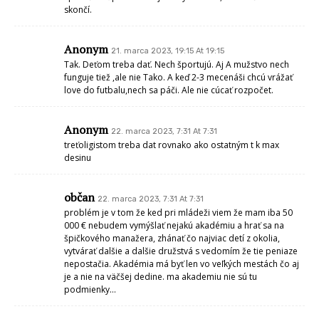
skončí.
Anonym
21. marca 2023, 19:15 At 19:15
Tak. Deťom treba dať. Nech športujú. Aj A mužstvo nech
funguje tiež ,ale nie Tako. A keď 2-3 mecenáši chcú vrážať
love do futbalu,nech sa páči. Ale nie cúcať rozpočet.
Anonym
22. marca 2023, 7:31 At 7:31
treťoligistom treba dat rovnako ako ostatným t k max
desinu
občan
22. marca 2023, 7:31 At 7:31
problém je v tom že ked pri mládeži viem že mam iba 50
000 € nebudem vymýšlať nejakú akadémiu a hrať sa na
špičkového manažera, zhánať čo najviac detí z okolia,
vytvárať dalšie a dalšie družstvá s vedomím že tie peniaze
nepostačia. Akadémia má byť len vo veľkých mestách čo aj
je a nie na väčšej dedine. ma akademiu nie sú tu
podmienky…