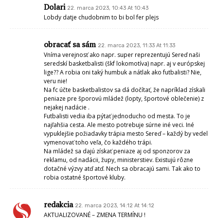
Dolari
22. marca 2023, 10:43 At 10:43
Lobdy datje chudobnim to bi bol fer plejs
obracať sa sám
22. marca 2023, 11:33 At 11:33
Vníma verejnosť ako napr. super reprezentujú Sereď naši
seredskí basketbalisti (škf lokomotíva) napr. aj v európskej
lige?? A robia oni taký humbuk a nátlak ako futbalisti? Nie,
veru nie!
Na fc účte basketbalistov sa dá dočítať, že napríklad získali
peniaze pre šporovú mládež (lopty, športové oblečenie) z
nejakej nadácie .
Futbalisti vedia iba pýtať jednoducho od mesta. To je
najľahšia cesta. Ale mesto potrebuje súrne iné veci. Iné
vypuklejšie požiadavky trápia mesto Sereď – každý by vedel
vymenovať toho veľa, čo každého trápi.
Na mládež sa dajú získať peniaze aj od sponzorov za
reklamu, od nadácii, župy, ministerstiev. Existujú rôzne
dotačné výzvy atď atď. Nech sa obracajú sami. Tak ako to
robia ostatné športové kluby.
redakcia
22. marca 2023, 14:12 At 14:12
AKTUALIZOVANÉ – ZMENA TERMÍNU !