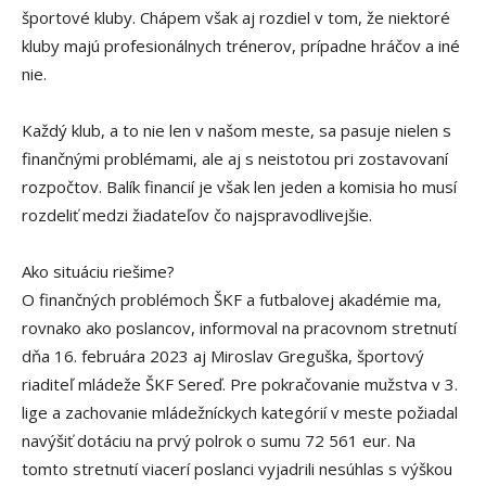
športové kluby. Chápem však aj rozdiel v tom, že niektoré
kluby majú profesionálnych trénerov, prípadne hráčov a iné
nie.
Každý klub, a to nie len v našom meste, sa pasuje nielen s
finančnými problémami, ale aj s neistotou pri zostavovaní
rozpočtov. Balík financií je však len jeden a komisia ho musí
rozdeliť medzi žiadateľov čo najspravodlivejšie.
Ako situáciu riešime?
O finančných problémoch ŠKF a futbalovej akadémie ma,
rovnako ako poslancov, informoval na pracovnom stretnutí
dňa 16. februára 2023 aj Miroslav Greguška, športový
riaditeľ mládeže ŠKF Sereď. Pre pokračovanie mužstva v 3.
lige a zachovanie mládežníckych kategórií v meste požiadal
navýšiť dotáciu na prvý polrok o sumu 72 561 eur. Na
tomto stretnutí viacerí poslanci vyjadrili nesúhlas s výškou