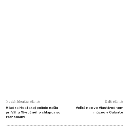
Predchádzajúci článok
Ďalší článok
Hliadka Mestskej polície našla
Veľká noc vo Vlastivednom
pri Váhu 15-ročného chlapca so
múzeu v Galante
zraneniami