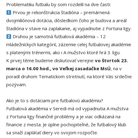
Problematiku futbalu by som rozdelil na dve časti:
Prvou je rekonštrukcia štadióna – premárnená
dvojmiliónová dotácia, dôsledkom čoho je budova a areál
štadióna v stave na zaplakanie, aj vypadnutie z Fortuna ligy.
Druhou je samotná futbalová akadémia – 12
mládežníckych kategórií, zázemie celej futbalovej akadémie
s platenými trénermi, ako i A mužstvo ktoré hrá 3. ligu.
K prvej téme budeme diskutovať verejne
vo štvrtok 23.
marca o 16.00 hod., vo Veľkej zasadačke MsÚ
, na v
poradí druhom Tematickom stretnutí, na ktoré Vás srdečne
pozývam.
Ako je to s dotáciami pre futbalovú akadémiu?
Futbalová akadémia v Seredi má od vypadnutia A mužstva
z Fortuna ligy finančné problémy a je viac odkázaná na
financie z mesta. Je úplne pochopiteľné, že futbalový klub
sa snaží zaplátať diery vo svojom rozpočte.