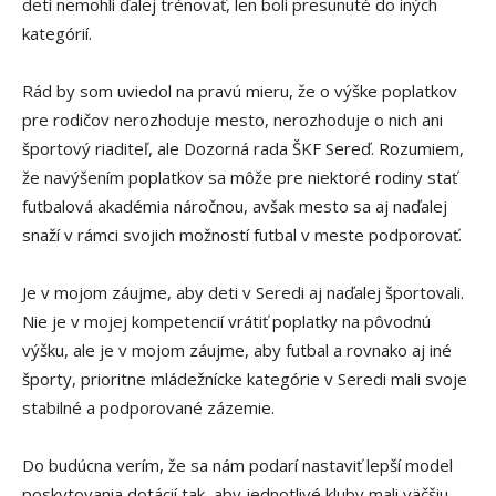
deti nemohli ďalej trénovať, len boli presunuté do iných
kategórií.
Rád by som uviedol na pravú mieru, že o výške poplatkov
pre rodičov nerozhoduje mesto, nerozhoduje o nich ani
športový riaditeľ, ale Dozorná rada ŠKF Sereď. Rozumiem,
že navýšením poplatkov sa môže pre niektoré rodiny stať
futbalová akadémia náročnou, avšak mesto sa aj naďalej
snaží v rámci svojich možností futbal v meste podporovať.
Je v mojom záujme, aby deti v Seredi aj naďalej športovali.
Nie je v mojej kompetencií vrátiť poplatky na pôvodnú
výšku, ale je v mojom záujme, aby futbal a rovnako aj iné
športy, prioritne mládežnícke kategórie v Seredi mali svoje
stabilné a podporované zázemie.
Do budúcna verím, že sa nám podarí nastaviť lepší model
poskytovania dotácií tak, aby jednotlivé kluby mali väčšiu