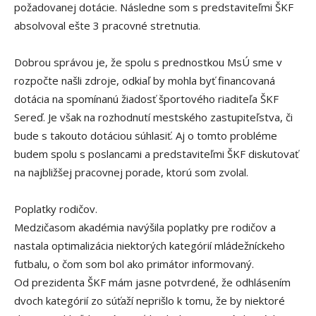
požadovanej dotácie. Následne som s predstaviteľmi ŠKF
absolvoval ešte 3 pracovné stretnutia.
Dobrou správou je, že spolu s prednostkou MsÚ sme v
rozpočte našli zdroje, odkiaľ by mohla byť financovaná
dotácia na spomínanú žiadosť športového riaditeľa ŠKF
Sereď. Je však na rozhodnutí mestského zastupiteľstva, či
bude s takouto dotáciou súhlasiť. Aj o tomto probléme
budem spolu s poslancami a predstaviteľmi ŠKF diskutovať
na najbližšej pracovnej porade, ktorú som zvolal.
Poplatky rodičov.
Medzičasom akadémia navýšila poplatky pre rodičov a
nastala optimalizácia niektorých kategórií mládežníckeho
futbalu, o čom som bol ako primátor informovaný.
Od prezidenta ŠKF mám jasne potvrdené, že odhlásením
dvoch kategórií zo súťaží neprišlo k tomu, že by niektoré