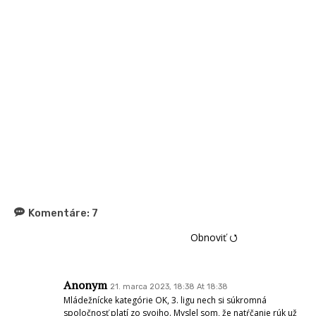
Komentáre:
7
Obnoviť ⭯
Anonym
21. marca 2023, 18:38 At 18:38
Mládežnícke kategórie OK, 3. ligu nech si súkromná
spoločnosť platí zo svojho. Myslel som, že natŕčanie rúk už