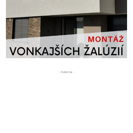
- Inzercia -