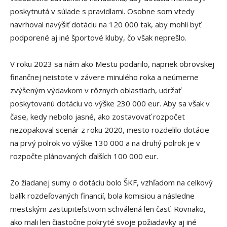
poskytnutá v súlade s pravidlami. Osobne som vtedy
navrhoval navýšiť dotáciu na 120 000 tak, aby mohli byť
podporené aj iné športové kluby, čo však neprešlo.
V roku 2023 sa nám ako Mestu podarilo, napriek obrovskej
finančnej neistote v závere minulého roka a neúmerne
zvýšeným výdavkom v rôznych oblastiach, udržať
poskytovanú dotáciu vo výške 230 000 eur. Aby sa však v
čase, kedy nebolo jasné, ako zostavovať rozpočet
nezopakoval scenár z roku 2020, mesto rozdelilo dotácie
na prvý polrok vo výške 130 000 a na druhý polrok je v
rozpočte plánovaných ďalších 100 000 eur.
Zo žiadanej sumy o dotáciu bolo ŠKF, vzhľadom na celkový
balík rozdeľovaných financií, bola komisiou a následne
mestským zastupiteľstvom schválená len časť. Rovnako,
ako mali len čiastočne pokryté svoje požiadavky aj iné