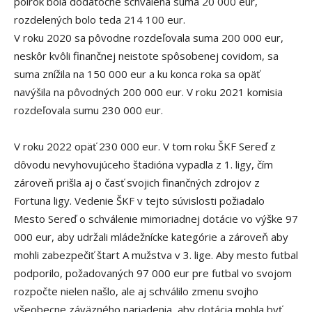
polrok bola dodatočne schválená suma 20 000 eur,
rozdelených bolo teda 214 100 eur.
V roku 2020 sa pôvodne rozdeľovala suma 200 000 eur,
neskôr kvôli finančnej neistote spôsobenej covidom, sa
suma znížila na 150 000 eur a ku konca roka sa opäť
navýšila na pôvodných 200 000 eur. V roku 2021 komisia
rozdeľovala sumu 230 000 eur.
V roku 2022 opäť 230 000 eur. V tom roku ŠKF Sereď z
dôvodu nevyhovujúceho štadióna vypadla z 1. ligy, čím
zároveň prišla aj o časť svojich finančných zdrojov z
Fortuna ligy. Vedenie ŠKF v tejto súvislosti požiadalo
Mesto Sereď o schválenie mimoriadnej dotácie vo výške 97
000 eur, aby udržali mládežnícke kategórie a zároveň aby
mohli zabezpečiť štart A mužstva v 3. lige. Aby mesto futbal
podporilo, požadovaných 97 000 eur pre futbal vo svojom
rozpočte nielen našlo, ale aj schválilo zmenu svojho
všeobecne záväzného nariadenia, aby dotácia mohla byť