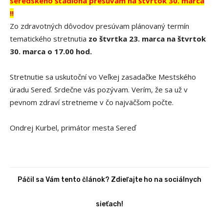
seredského štadióna presúvam na štvrtok 30. marca
!!
Zo zdravotných dôvodov presúvam plánovaný termín
tematického stretnutia
zo štvrtka 23. marca na štvrtok
30. marca o 17.00 hod.
Stretnutie sa uskutoční vo Veľkej zasadačke Mestského
úradu Sereď. Srdečne vás pozývam. Verím, že sa už v
pevnom zdraví stretneme v čo najväčšom počte.
Ondrej Kurbel, primátor mesta Sereď
Páčil sa Vám tento článok? Zdieľajte ho na sociálnych
sieťach!