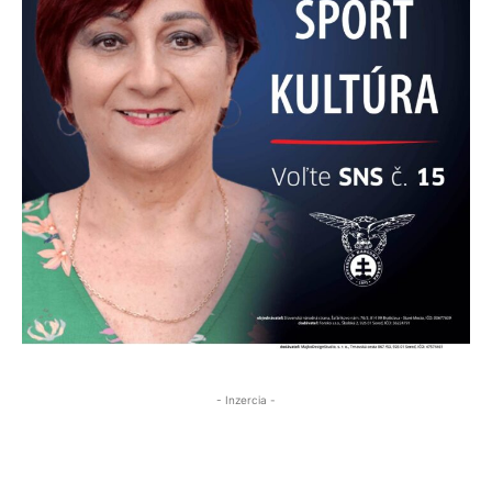
- Inzercia -