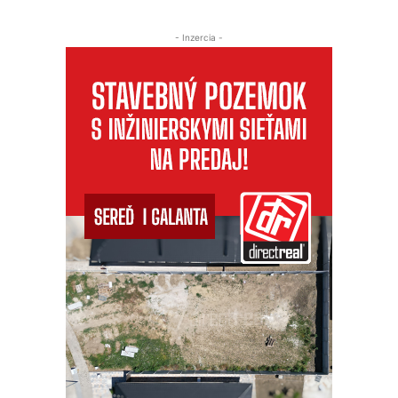
- Inzercia -