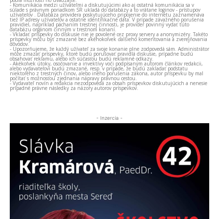
- Komunikácia medzi užívateľmi a diskutujúcimi ako aj ostatná komunikácia sa v
súlade s právnym poriadkom SR ukladá do databázy a to vrátane loginov - prístupov
užívateľov . Databáza providera poskytujúceho pripojenie do internetu zaznamenáva
tiež IP adresy užívateľov a ostatné identifikačné dáta. V prípade závažného porušenia
pravidiel, napríklad páchaním trestnej činnosti, je provider povinný vydať túto
databázu orgánom činným v trestnom konaní.
- Vkladať príspevky do diskusie nie je povolené cez proxy servery a anonymizéry. Takéto
príspevky môžu byť zmazané bez akéhokoľvek ďalšieho komentovania a zverejňovania
dôvodov.
- Upozorňujeme, že každý užívateľ za svoje konanie plne zodpovedá sám. Administrátor
môže zmazať príspevky, ktoré budú porušovať pravidlá diskusie, prípadne budú
obsahovať reklamu, alebo ich súčasťou budú reklamné odkazy.
- Akékoľvek útoky, osočovanie a invektívy voči podpísaným autorom článkov redakcii,
alebo vydavateľovi budú zmazané, resp. v prípade, že budú zakladať podstatu
niektorého z trestných činov, alebo iného porušenia zákona, autor príspevku by mal
počítať s možnosťou zjednania nápravy právnou cestou.
- Vydavateľ novín a redakcia nezodpovedá za obsah príspevkov diskutujúcich a nenesie
prípadné právne následky za názory autorov príspevkov.
- Inzercia -