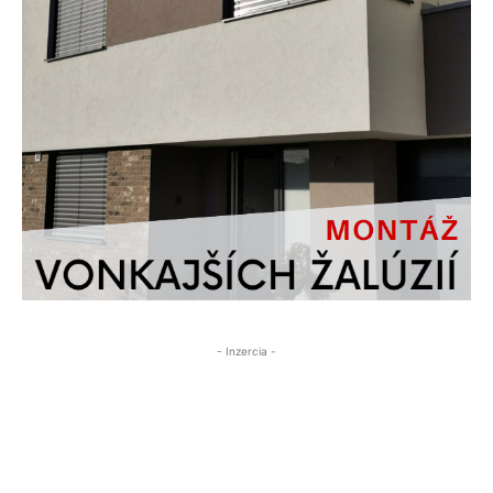
- Inzercia -