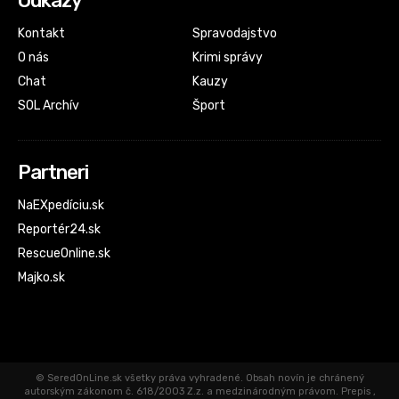
Odkazy
Kontakt
Spravodajstvo
O nás
Krimi správy
Chat
Kauzy
SOL Archív
Šport
Partneri
NaEXpedíciu.sk
Reportér24.sk
RescueOnline.sk
Majko.sk
© SeredOnLine.sk všetky práva vyhradené. Obsah novín je chránený
autorským zákonom č. 618/2003 Z.z. a medzinárodným právom. Prepis ,