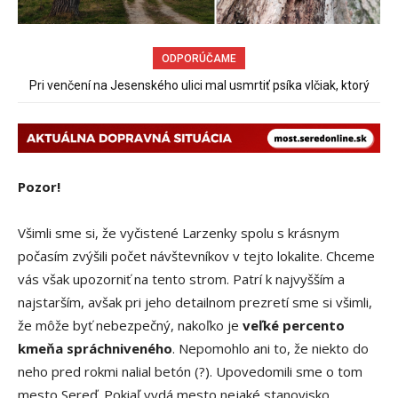
ODPORÚČAME
Pri venčení na Jesenského ulici mal usmrtiť psíka vlčiak, ktorý
mal voľne behať
Pozor!
Všimli sme si, že vyčistené Larzenky spolu s krásnym
počasím zvýšili počet návštevníkov v tejto lokalite. Chceme
vás však upozorniť na tento strom. Patrí k najvyšším a
najstarším, avšak pri jeho detailnom prezretí sme si všimli,
že môže byť nebezpečný, nakoľko je
veľké percento
kmeňa spráchniveného
. Nepomohlo ani to, že niekto do
neho pred rokmi nalial betón (?). Upovedomili sme o tom
mesto Sereď. Pokiaľ vydá mesto nejaké stanovisko,