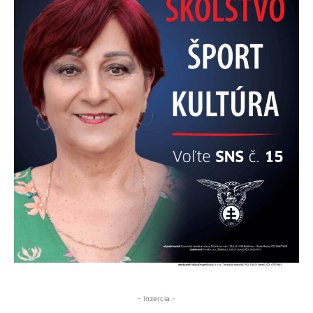
- Inzercia -