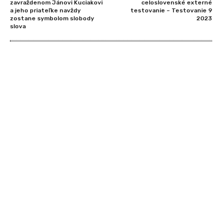
zavraždenom Jánovi Kuciakovi
celoslovenské externé
a jeho priateľke navždy
testovanie – Testovanie 9
zostane symbolom slobody
2023
slova