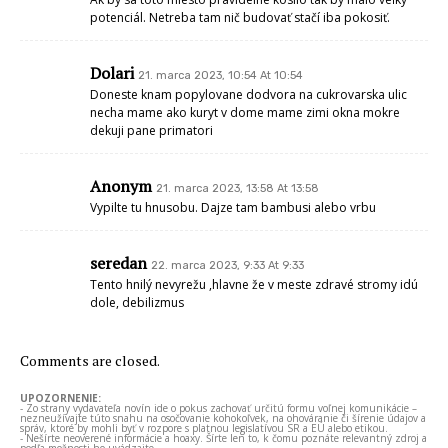
potenciál. Netreba tam nič budovať stačí iba pokosiť.
Dolari
21. marca 2023, 10:54 At 10:54
Doneste knam popylovane dodvora na cukrovarska ulic
necha mame ako kuryt v dome mame zimi okna mokre
dekuji pane primatori
Anonym
21. marca 2023, 13:58 At 13:58
Vypilte tu hnusobu. Dajze tam bambusi alebo vrbu
seredan
22. marca 2023, 9:33 At 9:33
Tento hnilý nevyrežu ,hlavne že v meste zdravé stromy idú
dole, debilizmus
Comments are closed.
UPOZORNENIE:
- Zo strany vydavateľa novín ide o pokus zachovať určitú formu voľnej komunikácie –
nezneužívajte túto snahu na osočovanie kohokoľvek, na ohováranie či šírenie údajov a
správ, ktoré by mohli byť v rozpore s platnou legislatívou SR a EÚ alebo etikou.
- Nešírte neoverené informácie a hoaxy. Šírte len to, k čomu poznáte relevantný zdroj a
podľa možnosti ho uvádzajte.