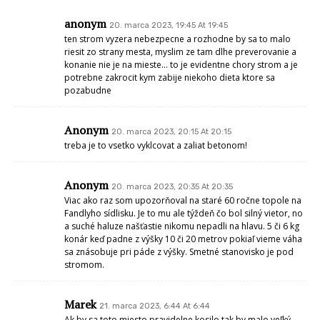
anonym
20. marca 2023, 19:45 At 19:45
ten strom vyzera nebezpecne a rozhodne by sa to malo
riesit zo strany mesta, myslim ze tam dlhe preverovanie a
konanie nie je na mieste… to je evidentne chory strom a je
potrebne zakrocit kym zabije niekoho dieta ktore sa
pozabudne
Anonym
20. marca 2023, 20:15 At 20:15
treba je to vsetko vyklcovat a zaliat betonom!
Anonym
20. marca 2023, 20:35 At 20:35
Viac ako raz som upozorňoval na staré 60 ročne topole na
Fandlyho sídlisku. Je to mu ale týždeň čo bol silný vietor, no
a suché haluze našťastie nikomu nepadli na hlavu. 5 či 6 kg
konár keď padne z výšky 10 či 20 metrov pokiaľ vieme váha
sa znásobuje pri páde z výšky. Smetné stanovisko je pod
stromom.
Marek
21. marca 2023, 6:44 At 6:44
Ak by sa toto miesto pravidelne kosilo tak by malo veľký