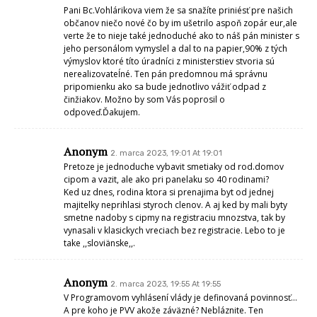
Pani Bc.Vohlárikova viem že sa snažíte priniésť pre našich
občanov niečo nové čo by im ušetrilo aspoň zopár eur,ale
verte že to nieje také jednoduché ako to náš pán minister s
jeho personálom vymyslel a dal to na papier,90% z tých
výmyslov ktoré títo úradníci z ministerstiev stvoria sú
nerealizovateĺné. Ten pán predomnou má správnu
pripomienku ako sa bude jednotlivo vážiť odpad z
činžiakov. Možno by som Vás poprosil o
odpoveď.Ďakujem.
Anonym
2. marca 2023, 19:01 At 19:01
Pretoze je jednoduche vybavit smetiaky od rod.domov
cipom a vazit, ale ako pri panelaku so 40 rodinami?
Ked uz dnes, rodina ktora si prenajima byt od jednej
majitelky neprihlasi styroch clenov. A aj ked by mali byty
smetne nadoby s cipmy na registraciu mnozstva, tak by
vynasali v klasickych vreciach bez registracie. Lebo to je
take ,,sloviänske,,.
Anonym
2. marca 2023, 19:55 At 19:55
V Programovom vyhlásení vlády je definovaná povinnosť…
A pre koho je PVV akože záväzné? Nebláznite. Ten