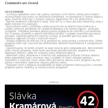
Comments are closed.
UPOZORNENIE:
- Zo strany vydavateľa novín ide o pokus zachovať určitú formu voľnej komunikácie –
nezneužívajte túto snahu na osočovanie kohokoľvek, na ohováranie či šírenie údajov a
správ, ktoré by mohli byť v rozpore s platnou legislatívou SR a EÚ alebo etikou.
- Nešírte neoverené informácie a hoaxy. Šírte len to, k čomu poznáte relevantný zdroj a
podľa možnosti ho uvádzajte.
- Komunikácia medzi užívateľmi a diskutujúcimi ako aj ostatná komunikácia sa v
súlade s právnym poriadkom SR ukladá do databázy a to vrátane loginov - prístupov
užívateľov . Databáza providera poskytujúceho pripojenie do internetu zaznamenáva
tiež IP adresy užívateľov a ostatné identifikačné dáta. V prípade závažného porušenia
pravidiel, napríklad páchaním trestnej činnosti, je provider povinný vydať túto
databázu orgánom činným v trestnom konaní.
- Vkladať príspevky do diskusie nie je povolené cez proxy servery a anonymizéry. Takéto
príspevky môžu byť zmazané bez akéhokoľvek ďalšieho komentovania a zverejňovania
dôvodov.
- Upozorňujeme, že každý užívateľ za svoje konanie plne zodpovedá sám. Administrátor
môže zmazať príspevky, ktoré budú porušovať pravidlá diskusie, prípadne budú
obsahovať reklamu, alebo ich súčasťou budú reklamné odkazy.
- Akékoľvek útoky, osočovanie a invektívy voči podpísaným autorom článkov redakcii,
alebo vydavateľovi budú zmazané, resp. v prípade, že budú zakladať podstatu
niektorého z trestných činov, alebo iného porušenia zákona, autor príspevku by mal
počítať s možnosťou zjednania nápravy právnou cestou.
- Vydavateľ novín a redakcia nezodpovedá za obsah príspevkov diskutujúcich a nenesie
prípadné právne následky za názory autorov príspevkov.
- Inzercia -