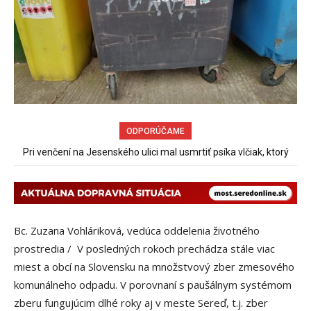
ODPORÚČAME
Pri venčení na Jesenského ulici mal usmrtiť psíka vlčiak, ktorý
mal voľne behať
Bc. Zuzana Vohláriková, vedúca oddelenia životného
prostredia / V posledných rokoch prechádza stále viac
miest a obcí na Slovensku na množstvový zber zmesového
komunálneho odpadu. V porovnaní s paušálnym systémom
zberu fungujúcim dlhé roky aj v meste Sereď, t.j. zber