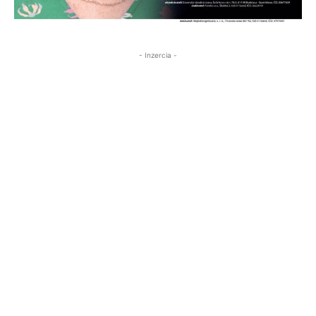
- Inzercia -