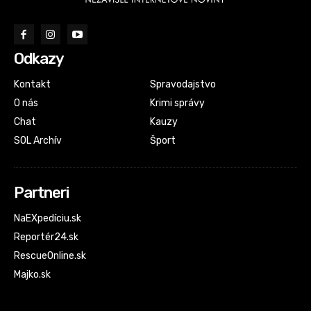
Odkazy
Kontakt
Spravodajstvo
O nás
Krimi správy
Chat
Kauzy
SOL Archív
Šport
Partneri
NaEXpedíciu.sk
Reportér24.sk
RescueOnline.sk
Majko.sk