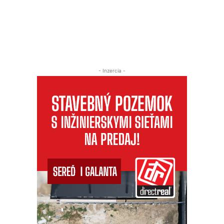
- Inzercia -