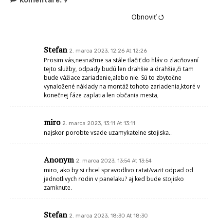
Obnoviť ⭯
Stefan
2. marca 2023, 12:26 At 12:26
Prosim vás,nesnažme sa stále tlačiť do hláv o zlacňovaní
tejto služby, odpady budú len drahšie a drahšie,či tam
bude vážiace zariadenie,alebo nie. Sú to zbytočne
vynaložené náklady na montáž tohoto zariadenia,ktoré v
konečnej fáze zaplatia len občania mesta,
miro
2. marca 2023, 13:11 At 13:11
najskor porobte vsade uzamykatelne stojiska..
Anonym
2. marca 2023, 13:54 At 13:54
miro, ako by si chcel spravodlivo ratat/vazit odpad od
jednotlivych rodin v panelaku? aj ked bude stojisko
zamknute.
Stefan
2. marca 2023, 18:30 At 18:30