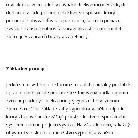
rovnako veľkých nádob v rovnakej frekvencii od všetkých
domácností, ide pritom o efektívnejší spôsob, ktorý
podnecuje obyvateľov k separovaniu, šetrí ich peniaze,
zvyšuje transparentnosť a spravodlivosť. Tento model
zberu je v zahraničí bežný a zabehnutý.
Základný princíp
Jedná sa o systém, pri ktorom sa neplatí paušálny poplatok,
t.j. za osobu/rok, ale poplatok je stanovený podľa objemu
zvolenej nádoby a frekvencie jej vývozu. Pri váženom
zbere sa určí na základe váhy vyprodukovaného odpadu,
ktorý zberové autá zvážajú prostredníctvom špeciálneho
systému priamo pri jeho vývoze. Na základe toho, si každý
obyvateľ vie sledovať množstvo vyprodukovaného