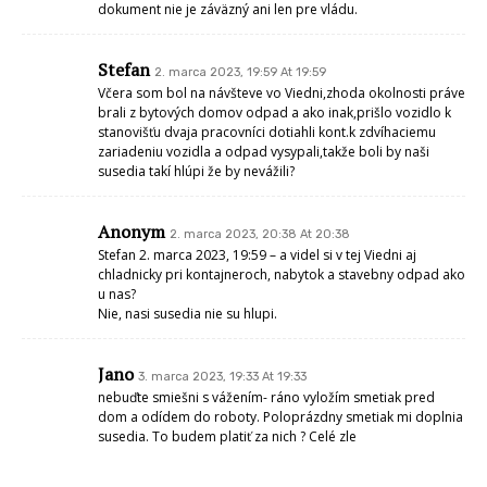
dokument nie je záväzný ani len pre vládu.
Stefan
2. marca 2023, 19:59 At 19:59
Včera som bol na návšteve vo Viedni,zhoda okolnosti práve
brali z bytových domov odpad a ako inak,prišlo vozidlo k
stanovišťu dvaja pracovníci dotiahli kont.k zdvíhaciemu
zariadeniu vozidla a odpad vysypali,takže boli by naši
susedia takí hlúpi že by nevážili?
Anonym
2. marca 2023, 20:38 At 20:38
Stefan 2. marca 2023, 19:59 – a videl si v tej Viedni aj
chladnicky pri kontajneroch, nabytok a stavebny odpad ako
u nas?
Nie, nasi susedia nie su hlupi.
Jano
3. marca 2023, 19:33 At 19:33
nebuďte smiešni s vážením- ráno vyložím smetiak pred
dom a odídem do roboty. Poloprázdny smetiak mi doplnia
susedia. To budem platiť za nich ? Celé zle