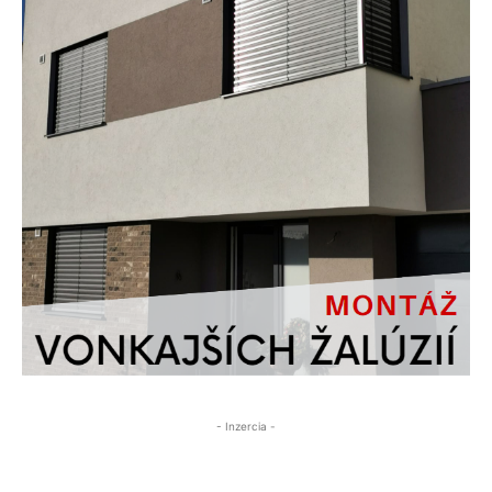
- Inzercia -