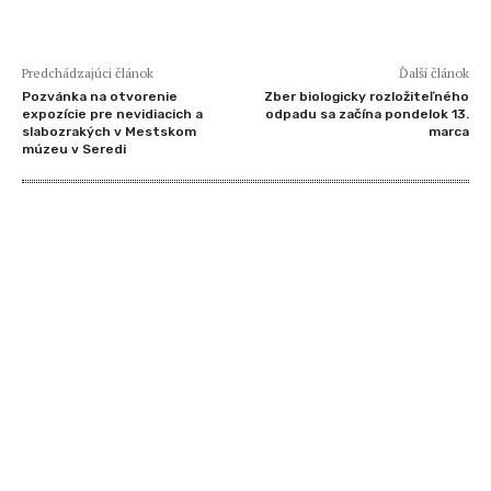
Predchádzajúci článok
Ďalší článok
Pozvánka na otvorenie
Zber biologicky rozložiteľného
expozície pre nevidiacich a
odpadu sa začína pondelok 13.
slabozrakých v Mestskom
marca
múzeu v Seredi