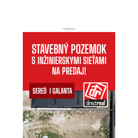
- Inzercia -