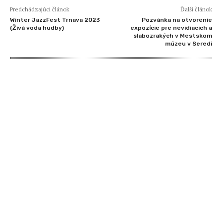
Predchádzajúci článok
Ďalší článok
Winter JazzFest Trnava 2023
Pozvánka na otvorenie
(Živá voda hudby)
expozície pre nevidiacich a
slabozrakých v Mestskom
múzeu v Seredi