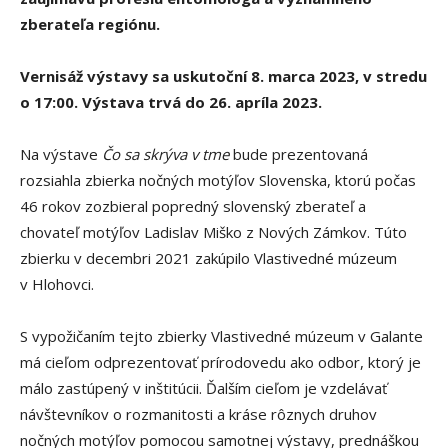
zberateľa regiónu.
Vernisáž výstavy sa uskutoční 8. marca 2023, v stredu
o 17:00. Výstava trvá do 26. apríla 2023.
Na výstave
Čo sa skrýva v tme
bude prezentovaná
rozsiahla zbierka nočných motýľov Slovenska, ktorú počas
46 rokov zozbieral popredný slovenský zberateľ a
chovateľ motýľov Ladislav Miško z Nových Zámkov. Túto
zbierku v decembri 2021 zakúpilo Vlastivedné múzeum
v Hlohovci.
S vypožičaním tejto zbierky Vlastivedné múzeum v Galante
má cieľom odprezentovať prírodovedu ako odbor, ktorý je
málo zastúpený v inštitúcii. Ďalším cieľom je vzdelávať
návštevníkov o rozmanitosti a kráse rôznych druhov
nočných motýľov pomocou samotnej výstavy, prednáškou