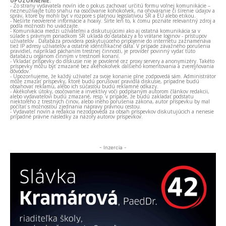
UPOZORNENIE:
- Zo strany vydavateľa novín ide o pokus zachovať určitú formu voľnej komunikácie –
nezneužívajte túto snahu na osočovanie kohokoľvek, na ohováranie či šírenie údajov a
správ, ktoré by mohli byť v rozpore s platnou legislatívou SR a EÚ alebo etikou.
- Nešírte neoverené informácie a hoaxy. Šírte len to, k čomu poznáte relevantný zdroj a
podľa možnosti ho uvádzajte.
- Komunikácia medzi užívateľmi a diskutujúcimi ako aj ostatná komunikácia sa v
súlade s právnym poriadkom SR ukladá do databázy a to vrátane loginov - prístupov
užívateľov . Databáza providera poskytujúceho pripojenie do internetu zaznamenáva
tiež IP adresy užívateľov a ostatné identifikačné dáta. V prípade závažného porušenia
pravidiel, napríklad páchaním trestnej činnosti, je provider povinný vydať túto
databázu orgánom činným v trestnom konaní.
- Vkladať príspevky do diskusie nie je povolené cez proxy servery a anonymizéry. Takéto
príspevky môžu byť zmazané bez akéhokoľvek ďalšieho komentovania a zverejňovania
dôvodov.
- Upozorňujeme, že každý užívateľ za svoje konanie plne zodpovedá sám. Administrátor
môže zmazať príspevky, ktoré budú porušovať pravidlá diskusie, prípadne budú
obsahovať reklamu, alebo ich súčasťou budú reklamné odkazy.
- Akékoľvek útoky, osočovanie a invektívy voči podpísaným autorom článkov redakcii,
alebo vydavateľovi budú zmazané, resp. v prípade, že budú zakladať podstatu
niektorého z trestných činov, alebo iného porušenia zákona, autor príspevku by mal
počítať s možnosťou zjednania nápravy právnou cestou.
- Vydavateľ novín a redakcia nezodpovedá za obsah príspevkov diskutujúcich a nenesie
prípadné právne následky za názory autorov príspevkov.
- Inzercia -