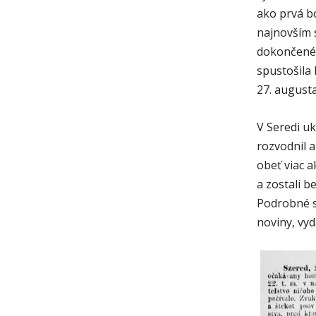
ako prvá b
najnovším s
dokončené 
spustošila
27. august
V Seredi uk
rozvodnil a
obeť viac a
a zostali b
Podrobné s
noviny, vyd