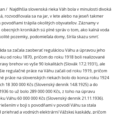
an / Najdlhšia slovenská rieka Váh bola v minulosti divoká
, rozvodňovala sa na jar, v lete alebo na jeseň takmer
a povodňami trápila okolitých obyvateľov. Záznamy v
a obecných kronikách sú plné správ o tom, ako kalná voda
kolité pozemky, podomieľala domy, šírila skazu smrť.
áda sa začala zaoberať reguláciou Váhu a úpravou jeho
oku od roku 1870, pričom do roku 1918 boli realizované
avy brehov vo vyše 90 lokalitách (Slovák 17.2.1931), ale
jšie regulačné práce na Váhu začali od roku 1919, pričom
né práce na slovenských riekach bolo do konca roku 1924
ch 18 300 000 Kčs (Slovenský denník 14.8.1925) a do
936 to už bolo 289 000 000 Kčs, z toho na úpravu
ku Váhu 60 000 000 Kčs (Slovenský dennik 21.11.1936).
iešením v boji s povodňami v povodí Váhu sa stala
3 priehrad a vodných elektrární Vážskej kaskády, pričom