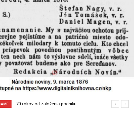
70 rokov od založenia podniku
Burina pri cyklotrase Sereď – Šúrovce
ČAME
Slovenské pečivárne v Seredi