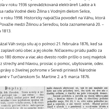
ola v roku 1936 sprevádzkovaná elektráreň Ladce a k
a radia Vodné dielo Žilina s Vodným dielom Selice,
v roku 1998. Historicky najväčšia povodeň na Váhu, ktorá
 Považie medzi Žilinou a Sereďou, bola zaznamenaná 20. –
a 1813.
ázal Váh svoju silu aj o polnoci 21. februára 1876, keď sa
 zaplavil celú obec a jej okolie. Ničiacemu prúdu padlo za
ko 180 domov a viac ako dvesto rodín prišlo o svoj majetok
ez strechy and hlavou, prosiac o pomoc, ubytovanie, odev.
právy o živelnej pohrome v Seredi priniesli Národnie
ané v Turčianskom Sv. Martine 2. a 9. marca 1876.