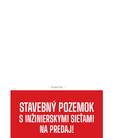
- Inzercia -