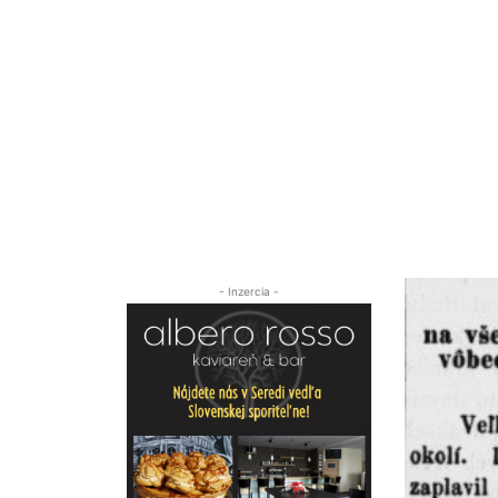
- Inzercia -