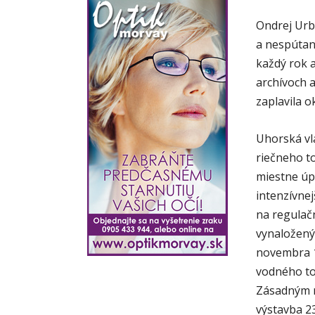
Ondrej Urb
a nespútaná
každý rok 
archívoch 
zaplavila o
Uhorská vl
riečneho t
miestne úpr
intenzívne
na regulač
vynaložený
novembra 1
vodného to
Zásadným r
výstavba 2