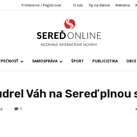
Prihlásenie / Registrovať
O nás
Tip na článok
Reklama
ZPEČNOSŤ
SAMOSPRÁVA
ŠPORT
PUBLICISTIKA
OBCE
udrel Váh na Sereď plnou 
7
46