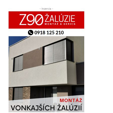
- Inzercia -