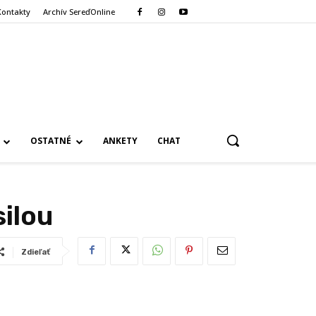
Kontakty
Archív SereďOnline
OSTATNÉ
ANKETY
CHAT
silou
Zdieľať