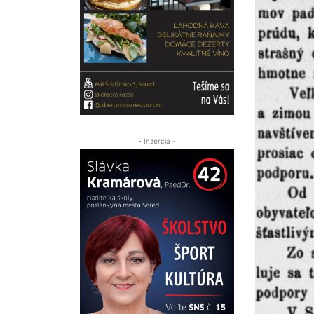
- Inzercia -