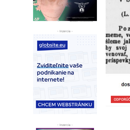
- Inzercia -
ODPORÚ
- Inzercia -