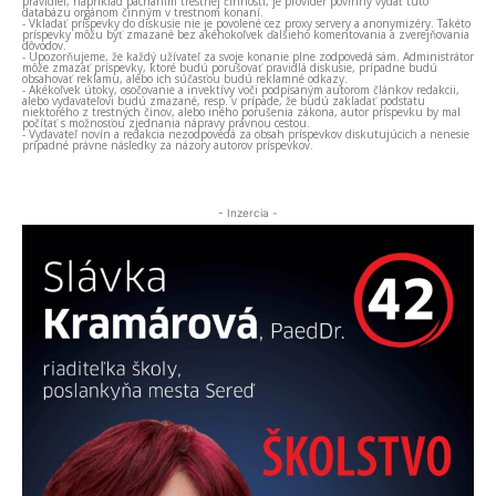
pravidiel, napríklad páchaním trestnej činnosti, je provider povinný vydať túto
databázu orgánom činným v trestnom konaní.
- Vkladať príspevky do diskusie nie je povolené cez proxy servery a anonymizéry. Takéto
príspevky môžu byť zmazané bez akéhokoľvek ďalšieho komentovania a zverejňovania
dôvodov.
- Upozorňujeme, že každý užívateľ za svoje konanie plne zodpovedá sám. Administrátor
môže zmazať príspevky, ktoré budú porušovať pravidlá diskusie, prípadne budú
obsahovať reklamu, alebo ich súčasťou budú reklamné odkazy.
- Akékoľvek útoky, osočovanie a invektívy voči podpísaným autorom článkov redakcii,
alebo vydavateľovi budú zmazané, resp. v prípade, že budú zakladať podstatu
niektorého z trestných činov, alebo iného porušenia zákona, autor príspevku by mal
počítať s možnosťou zjednania nápravy právnou cestou.
- Vydavateľ novín a redakcia nezodpovedá za obsah príspevkov diskutujúcich a nenesie
prípadné právne následky za názory autorov príspevkov.
- Inzercia -