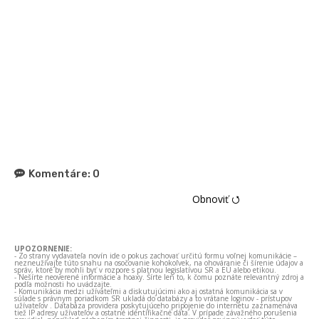
Komentáre:
0
Obnoviť ⭯
UPOZORNENIE:
- Zo strany vydavateľa novín ide o pokus zachovať určitú formu voľnej komunikácie –
nezneužívajte túto snahu na osočovanie kohokoľvek, na ohováranie či šírenie údajov a
správ, ktoré by mohli byť v rozpore s platnou legislatívou SR a EÚ alebo etikou.
- Nešírte neoverené informácie a hoaxy. Šírte len to, k čomu poznáte relevantný zdroj a
podľa možnosti ho uvádzajte.
- Komunikácia medzi užívateľmi a diskutujúcimi ako aj ostatná komunikácia sa v
súlade s právnym poriadkom SR ukladá do databázy a to vrátane loginov - prístupov
užívateľov . Databáza providera poskytujúceho pripojenie do internetu zaznamenáva
tiež IP adresy užívateľov a ostatné identifikačné dáta. V prípade závažného porušenia