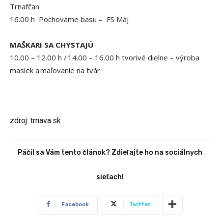
Trnafčan
16.00 h Pochováme basu – FS Máj
MAŠKARI SA CHYSTAJÚ
10.00 – 12.00 h / 14.00 – 16.00 h tvorivé dielne – výroba
masiek a maľovanie na tvár
zdroj: trnava.sk
Páčil sa Vám tento článok? Zdieľajte ho na sociálnych
sieťach!
Facebook
Twitter