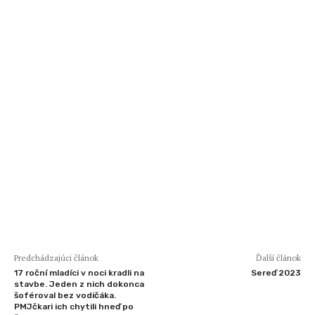
Predchádzajúci článok
Ďalší článok
17 roční mladíci v noci kradli na
Sereď 2023
stavbe. Jeden z nich dokonca
šoféroval bez vodičáka.
PMJčkari ich chytili hneď po