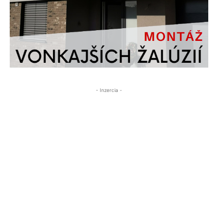
- Inzercia -