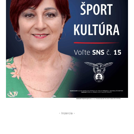
- Inzercia -