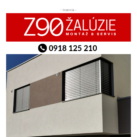
- Inzercia -