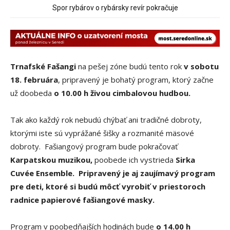
Obchádzka rozpadajúceho sa už uzatvoreného mosta ponad
Spor rybárov o rybársky revír pokračuje
železnicu spôsobuje nadmerné opotrebovanie ďalších ciest
Trnafské Fašangi
na pešej zóne budú tento rok
v sobotu
18. februára
, pripravený je bohatý program, ktorý začne
už doobeda
o 10.00 h živou cimbalovou hudbou.
Tak ako každý rok nebudú chýbať ani tradičné dobroty,
ktorými iste sú vyprážané šišky a rozmanité mäsové
dobroty. Fašiangový program bude pokračovať
Karpatskou muzikou,
poobede ich vystrieda
Sirka
Cuvée Ensemble.
Pripravený je aj zaujímavý program
pre deti, ktoré si budú môcť vyrobiť v priestoroch
radnice papierové fašiangové masky.
Program v poobedňajších hodinách bude
o 14.00 h