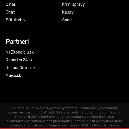
O nás
Krimi správy
Chat
Kauzy
SOL Archív
Šport
Partneri
NaEXpedíciu.sk
Reportér24.sk
RescueOnline.sk
Majko.sk
© SeredOnLine.sk všetky práva vyhradené. Obsah novín je chránený
autorským zákonom č. 618/2003 Z.z. a medzinárodným právom. Prepis ,
šírenie, či ďalšie kopírovanie tohto obsahu alebo jeho časti, a to
akýmkoľvek spôsobom je bez predchádzajúceho súhlasu vydavateľa alebo
autora článku zakázané. Logo a názov novín: © Miloš Majko Noviny sú