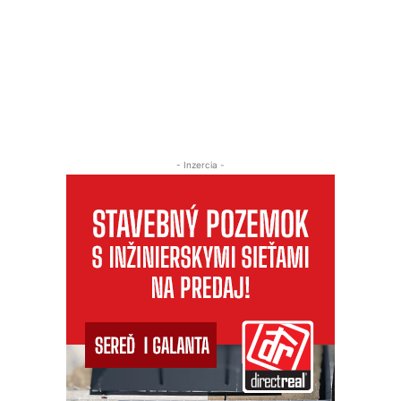
- Inzercia -