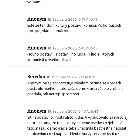
voľbami…
Anonym
18. februára 2023, 0:19 At 0:19
Ešte že ten dom kultúry postavili komuši. Po komušoch
potopa, vláda somárov.
Anonym
18. februára 2023, 6:43 At 6:43
Hovno postavili. Postavili ho ludia. Ti ludia, ktorych
komunisti o vsetko okradli.
Sereďan
18. februára 2023, 8:11 At 8:11
Anonym,pišeš sprostosti,v bývalom režime sa v Seredi
postavilo všetko a táto vaša demokracia všetko zničila a
predala, tak netrep sprostosti
Anonym
18. februára 2023, 8:43 At 8:43
SA nepostavilo. Postavili to ludia. A vybudovalo sa nieco aj
napriek tomu, ze tu tie kurvy cervene vsetko rozjebali. A
tato,,nasa,, demokracia tebe umoznila beztrestne napisat
tu pixovinu co si napisal. Hentie kurvy cervene by ti uz