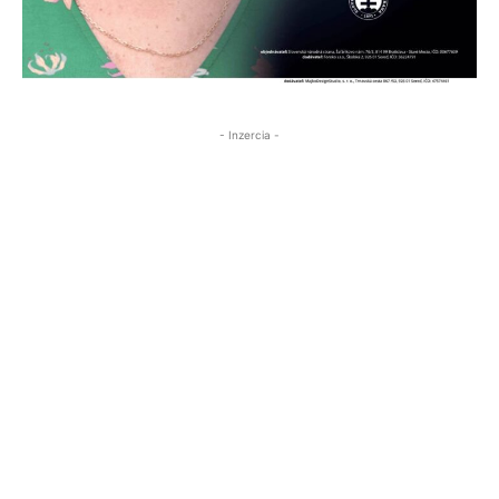
- Inzercia -