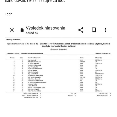
kandidovali, teraz hlasujte za ľudí.
Richi