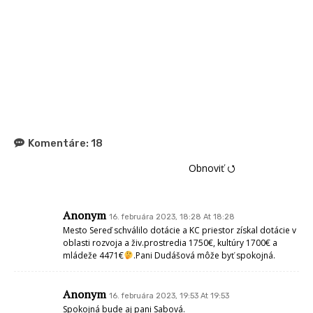
Komentáre:
18
Obnoviť ⭯
Anonym
16. februára 2023, 18:28 At 18:28
Mesto Sereď schválilo dotácie a KC priestor získal dotácie v
oblasti rozvoja a živ.prostredia 1750€, kultúry 1700€ a
mládeže 4471€
.Pani Dudášová môže byť spokojná.
Anonym
16. februára 2023, 19:53 At 19:53
Spokojná bude aj pani Sabová.