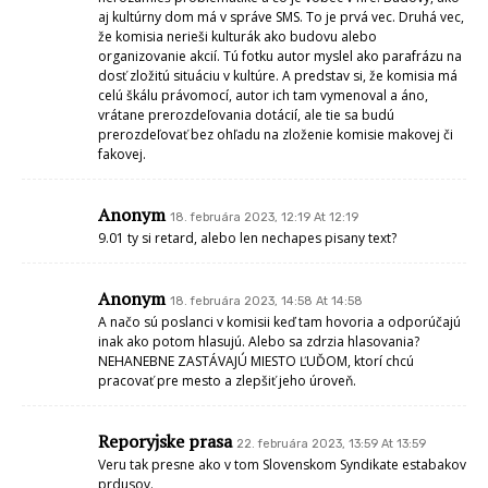
aj kultúrny dom má v správe SMS. To je prvá vec. Druhá vec,
že komisia nerieši kulturák ako budovu alebo
organizovanie akcií. Tú fotku autor myslel ako parafrázu na
dosť zložitú situáciu v kultúre. A predstav si, že komisia má
celú škálu právomocí, autor ich tam vymenoval a áno,
vrátane prerozdeľovania dotácií, ale tie sa budú
prerozdeľovať bez ohľadu na zloženie komisie makovej či
fakovej.
Anonym
18. februára 2023, 12:19 At 12:19
9.01 ty si retard, alebo len nechapes pisany text?
Anonym
18. februára 2023, 14:58 At 14:58
A načo sú poslanci v komisii keď tam hovoria a odporúčajú
inak ako potom hlasujú. Alebo sa zdrzia hlasovania?
NEHANEBNE ZASTÁVAJÚ MIESTO ĽUĎOM, ktorí chcú
pracovať pre mesto a zlepšiť jeho úroveň.
Reporyjske prasa
22. februára 2023, 13:59 At 13:59
Veru tak presne ako v tom Slovenskom Syndikate estabakov
prdusov.