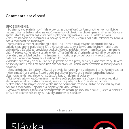
Comments are closed.
UPOZORNENIE:
- Zo strany vydavateľa novín ide o pokus zachovať určitú formu voľnej komunikácie –
nezneužívajte túto snahu na osočovanie kohokoľvek, na ohováranie či šírenie údajov a
správ, ktoré by mohli byť v rozpore s platnou legislatívou SR a EÚ alebo etikou.
- Nešírte neoverené informácie a hoaxy. Šírte len to, k čomu poznáte relevantný zdroj a
podľa možnosti ho uvádzajte.
- Komunikácia medzi užívateľmi a diskutujúcimi ako aj ostatná komunikácia sa v
súlade s právnym poriadkom SR ukladá do databázy a to vrátane loginov - prístupov
užívateľov . Databáza providera poskytujúceho pripojenie do internetu zaznamenáva
tiež IP adresy užívateľov a ostatné identifikačné dáta. V prípade závažného porušenia
pravidiel, napríklad páchaním trestnej činnosti, je provider povinný vydať túto
databázu orgánom činným v trestnom konaní.
- Vkladať príspevky do diskusie nie je povolené cez proxy servery a anonymizéry. Takéto
príspevky môžu byť zmazané bez akéhokoľvek ďalšieho komentovania a zverejňovania
dôvodov.
- Upozorňujeme, že každý užívateľ za svoje konanie plne zodpovedá sám. Administrátor
môže zmazať príspevky, ktoré budú porušovať pravidlá diskusie, prípadne budú
obsahovať reklamu, alebo ich súčasťou budú reklamné odkazy.
- Akékoľvek útoky, osočovanie a invektívy voči podpísaným autorom článkov redakcii,
alebo vydavateľovi budú zmazané, resp. v prípade, že budú zakladať podstatu
niektorého z trestných činov, alebo iného porušenia zákona, autor príspevku by mal
počítať s možnosťou zjednania nápravy právnou cestou.
- Vydavateľ novín a redakcia nezodpovedá za obsah príspevkov diskutujúcich a nenesie
prípadné právne následky za názory autorov príspevkov.
- Inzercia -