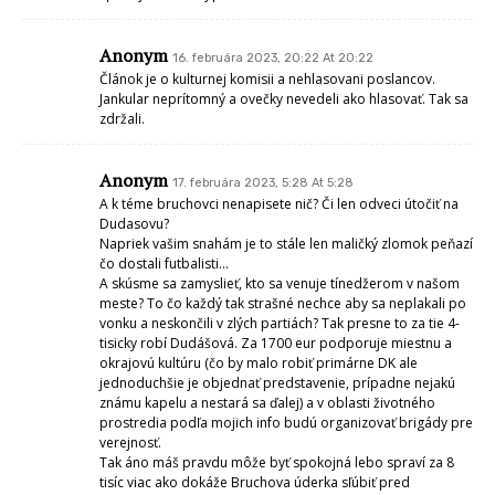
Anonym
16. februára 2023, 20:22 At 20:22
Článok je o kulturnej komisii a nehlasovani poslancov.
Jankular neprítomný a ovečky nevedeli ako hlasovať. Tak sa
zdržali.
Anonym
17. februára 2023, 5:28 At 5:28
A k téme bruchovci nenapisete nič? Či len odveci útočiť na
Dudasovu?
Napriek vašim snahám je to stále len maličký zlomok peňazí
čo dostali futbalisti…
A skúsme sa zamyslieť, kto sa venuje tínedžerom v našom
meste? To čo každý tak strašné nechce aby sa neplakali po
vonku a neskončili v zlých partiách? Tak presne to za tie 4-
tisicky robí Dudášová. Za 1700 eur podporuje miestnu a
okrajovú kultúru (čo by malo robiť primárne DK ale
jednoduchšie je objednať predstavenie, prípadne nejakú
známu kapelu a nestará sa ďalej) a v oblasti životného
prostredia podľa mojich info budú organizovať brigády pre
verejnosť.
Tak áno máš pravdu môže byť spokojná lebo spraví za 8
tisíc viac ako dokáže Bruchova úderka sľúbiť pred