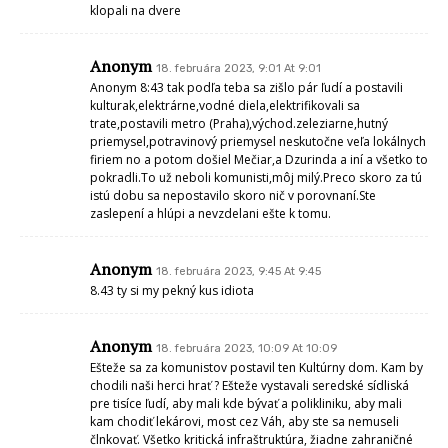
klopali na dvere
Anonym
18. februára 2023, 9:01 At 9:01
Anonym 8:43 tak podľa teba sa zišlo pár ľudí a postavili
kulturak,elektrárne,vodné diela,elektrifikovali sa
trate,postavili metro (Praha),východ.zeleziarne,hutný
priemysel,potravinový priemysel neskutočne veľa lokálnych
firiem no a potom došiel Mečiar,a Dzurinda a iní a všetko to
pokradli.To už neboli komunisti,môj milý.Preco skoro za tú
istú dobu sa nepostavilo skoro nič v porovnaní.Ste
zaslepení a hlúpi a nevzdelani ešte k tomu.
Anonym
18. februára 2023, 9:45 At 9:45
8.43 ty si my pekný kus idiota
Anonym
18. februára 2023, 10:09 At 10:09
Ešteže sa za komunistov postavil ten Kultúrny dom. Kam by
chodili naši herci hrať ? Ešteže vystavali seredské sídliská
pre tisíce ľudí, aby mali kde bývať a polikliniku, aby mali
kam chodiť lekárovi, most cez Váh, aby ste sa nemuseli
člnkovať. Všetko kritická infraštruktúra, žiadne zahraničné