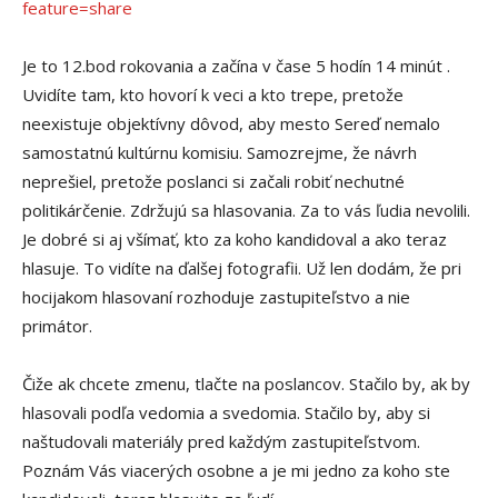
feature=share
Je to 12.bod rokovania a začína v čase 5 hodín 14 minút .
Uvidíte tam, kto hovorí k veci a kto trepe, pretože
neexistuje objektívny dôvod, aby mesto Sereď nemalo
samostatnú kultúrnu komisiu. Samozrejme, že návrh
neprešiel, pretože poslanci si začali robiť nechutné
politikárčenie. Zdržujú sa hlasovania. Za to vás ľudia nevolili.
Je dobré si aj všímať, kto za koho kandidoval a ako teraz
hlasuje. To vidíte na ďalšej fotografii. Už len dodám, že pri
hocijakom hlasovaní rozhoduje zastupiteľstvo a nie
primátor.
Čiže ak chcete zmenu, tlačte na poslancov. Stačilo by, ak by
hlasovali podľa vedomia a svedomia. Stačilo by, aby si
naštudovali materiály pred každým zastupiteľstvom.
Poznám Vás viacerých osobne a je mi jedno za koho ste