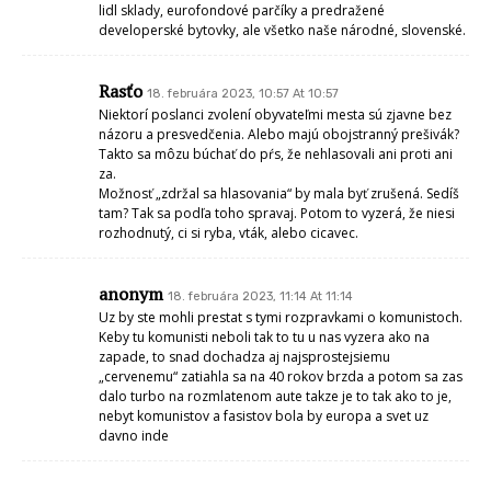
lidl sklady, eurofondové parčíky a predražené
developerské bytovky, ale všetko naše národné, slovenské.
Rasťo
18. februára 2023, 10:57 At 10:57
Niektorí poslanci zvolení obyvateľmi mesta sú zjavne bez
názoru a presvedčenia. Alebo majú obojstranný prešivák?
Takto sa môzu búchať do pŕs, že nehlasovali ani proti ani
za.
Možnosť „zdržal sa hlasovania“ by mala byť zrušená. Sedíš
tam? Tak sa podľa toho spravaj. Potom to vyzerá, že niesi
rozhodnutý, ci si ryba, vták, alebo cicavec.
anonym
18. februára 2023, 11:14 At 11:14
Uz by ste mohli prestat s tymi rozpravkami o komunistoch.
Keby tu komunisti neboli tak to tu u nas vyzera ako na
zapade, to snad dochadza aj najsprostejsiemu
„cervenemu“ zatiahla sa na 40 rokov brzda a potom sa zas
dalo turbo na rozmlatenom aute takze je to tak ako to je,
nebyt komunistov a fasistov bola by europa a svet uz
davno inde