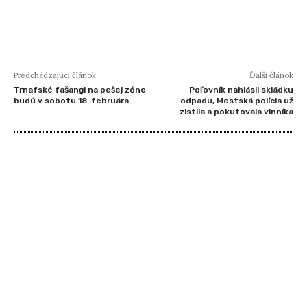
Predchádzajúci článok
Ďalší článok
Trnafské fašangi na pešej zóne
Poľovník nahlásil skládku
budú v sobotu 18. februára
odpadu, Mestská polícia už
zistila a pokutovala vinníka