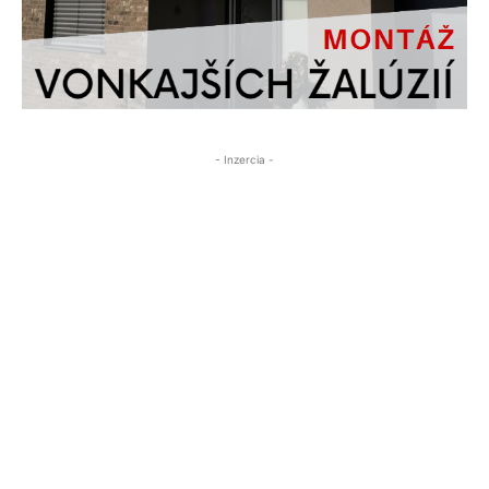
- Inzercia -