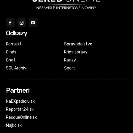
Odkazy
Kontakt
Spravodajstvo
O nás
Krimi správy
Chat
Kauzy
SOL Archív
Šport
Partneri
NaEXpedíciu.sk
Reportér24.sk
RescueOnline.sk
Majko.sk