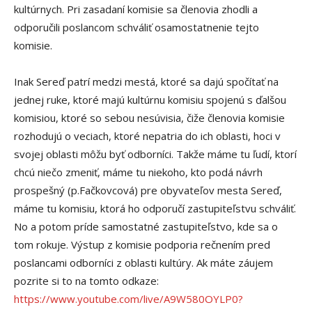
kultúrnych. Pri zasadaní komisie sa členovia zhodli a
odporučili poslancom schváliť osamostatnenie tejto
komisie.
Inak Sereď patrí medzi mestá, ktoré sa dajú spočítať na
jednej ruke, ktoré majú kultúrnu komisiu spojenú s ďalšou
komisiou, ktoré so sebou nesúvisia, čiže členovia komisie
rozhodujú o veciach, ktoré nepatria do ich oblasti, hoci v
svojej oblasti môžu byť odborníci. Takže máme tu ľudí, ktorí
chcú niečo zmeniť, máme tu niekoho, kto podá návrh
prospešný (p.Fačkovcová) pre obyvateľov mesta Sereď,
máme tu komisiu, ktorá ho odporučí zastupiteľstvu schváliť.
No a potom príde samostatné zastupiteľstvo, kde sa o
tom rokuje. Výstup z komisie podporia rečnením pred
poslancami odborníci z oblasti kultúry. Ak máte záujem
pozrite si to na tomto odkaze:
https://www.youtube.com/live/A9W580OYLP0?