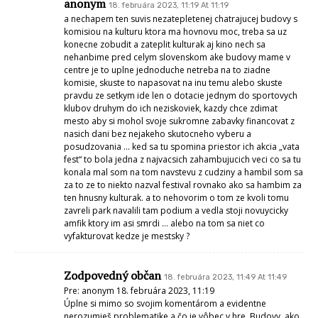
anonym
18. februára 2023, 11:19 At 11:19
a nechapem ten suvis nezatepletenej chatrajucej budovy s
komisiou na kulturu ktora ma hovnovu moc, treba sa uz
konecne zobudit a zateplit kulturak aj kino nech sa
nehanbime pred celym slovenskom ake budovy mame v
centre je to uplne jednoduche netreba na to ziadne
komisie, skuste to napasovat na inu temu alebo skuste
pravdu ze setkym ide len o dotacie jednym do sportovych
klubov druhym do ich neziskoviek, kazdy chce zdimat
mesto aby si mohol svoje sukromne zabavky financovat z
nasich dani bez nejakeho skutocneho vyberu a
posudzovania … ked sa tu spomina priestor ich akcia „vata
fest“ to bola jedna z najvacsich zahambujucich veci co sa tu
konala mal som na tom navstevu z cudziny a hambil som sa
za to ze to niekto nazval festival rovnako ako sa hambim za
ten hnusny kulturak. a to nehovorim o tom ze kvoli tomu
zavreli park navalili tam podium a vedla stoji novuycicky
amfik ktory im asi smrdi … alebo na tom sa niet co
vyfakturovat kedze je mestsky ?
Zodpovedný občan
18. februára 2023, 11:49 At 11:49
Pre: anonym 18. februára 2023, 11:19
Úplne si mimo so svojim komentárom a evidentne
nerozumieš problematike a čo je vôbec v hre. Budovy, ako