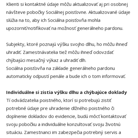
Klienti si kontaktné údaje môžu aktualizovať aj pri osobnej
návšteve pobočky Sociálnej poisťovne. Aktualizované údaje
slúžia na to, aby ich Sociálna poisťovňa mohla
upozorniť/notifikovať na možnosť generálneho pardonu.
Subjekty, ktoré poznajú výšku svojho dlhu, ho môžu ihneď
uhradiť. Zamestnávatelia tiež môžu ihneď odovzdať
chýbajúci mesačný výkaz a uhradiť dlh.
Sociálna poisťovňa na základe generálneho pardonu
automaticky odpustí penále a bude ich o tom informovať.
Individuálne si zistia výšku dlhu a chýbajúce doklady
Tí odvádzatelia poistného, ktorí si potrebujú zistiť
potrebné údaje pre uhradenie dlžného poistného či
doplnenie dokladov do evidencie, budú môcť kontaktovať
svoju pobočku a individuálne konzultovať svoju životnú
situáciu. Zamestnanci im zabezpečia potrebný servis a