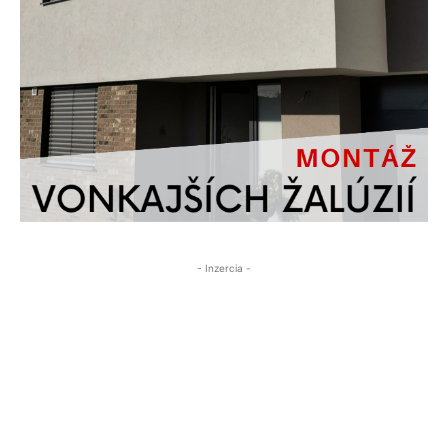
- Inzercia -