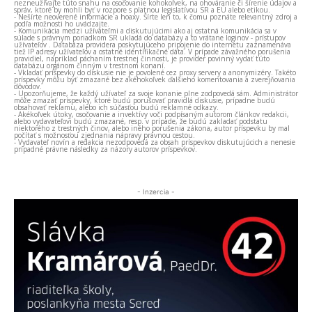
nezneužívajte túto snahu na osočovanie kohokoľvek, na ohováranie či šírenie údajov a
správ, ktoré by mohli byť v rozpore s platnou legislatívou SR a EÚ alebo etikou.
- Nešírte neoverené informácie a hoaxy. Šírte len to, k čomu poznáte relevantný zdroj a
podľa možnosti ho uvádzajte.
- Komunikácia medzi užívateľmi a diskutujúcimi ako aj ostatná komunikácia sa v
súlade s právnym poriadkom SR ukladá do databázy a to vrátane loginov - prístupov
užívateľov . Databáza providera poskytujúceho pripojenie do internetu zaznamenáva
tiež IP adresy užívateľov a ostatné identifikačné dáta. V prípade závažného porušenia
pravidiel, napríklad páchaním trestnej činnosti, je provider povinný vydať túto
databázu orgánom činným v trestnom konaní.
- Vkladať príspevky do diskusie nie je povolené cez proxy servery a anonymizéry. Takéto
príspevky môžu byť zmazané bez akéhokoľvek ďalšieho komentovania a zverejňovania
dôvodov.
- Upozorňujeme, že každý užívateľ za svoje konanie plne zodpovedá sám. Administrátor
môže zmazať príspevky, ktoré budú porušovať pravidlá diskusie, prípadne budú
obsahovať reklamu, alebo ich súčasťou budú reklamné odkazy.
- Akékoľvek útoky, osočovanie a invektívy voči podpísaným autorom článkov redakcii,
alebo vydavateľovi budú zmazané, resp. v prípade, že budú zakladať podstatu
niektorého z trestných činov, alebo iného porušenia zákona, autor príspevku by mal
počítať s možnosťou zjednania nápravy právnou cestou.
- Vydavateľ novín a redakcia nezodpovedá za obsah príspevkov diskutujúcich a nenesie
prípadné právne následky za názory autorov príspevkov.
- Inzercia -