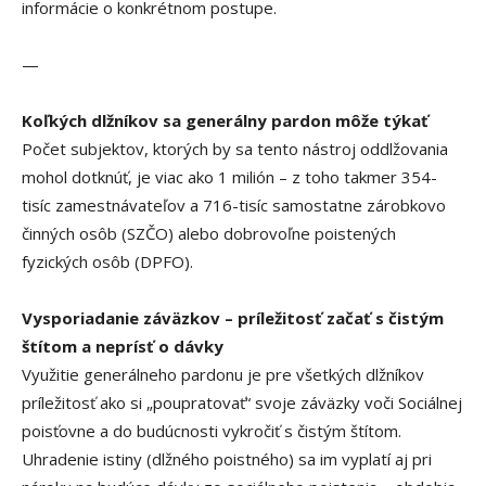
informácie o konkrétnom postupe.
—
Koľkých dlžníkov sa generálny pardon môže týkať
Počet subjektov, ktorých by sa tento nástroj oddlžovania
mohol dotknúť, je viac ako 1 milión – z toho takmer 354-
tisíc zamestnávateľov a 716-tisíc samostatne zárobkovo
činných osôb (SZČO) alebo dobrovoľne poistených
fyzických osôb (DPFO).
Vysporiadanie záväzkov – príležitosť začať s čistým
štítom a neprísť o dávky
Využitie generálneho pardonu je pre všetkých dlžníkov
príležitosť ako si „poupratovať“ svoje záväzky voči Sociálnej
poisťovne a do budúcnosti vykročiť s čistým štítom.
Uhradenie istiny (dlžného poistného) sa im vyplatí aj pri