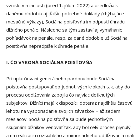
vzniklo v minulosti (pred 1. júlom 2022) a predložia k
danému obdobiu aj ďalšie potrebné doklady (chýbajúce
mesačné výkazy), Sociálna poisťovňa im odpustí úhradu
dlžného penále. Následne sa tým zastaví aj vymáhanie
pohľadávok na penále, resp. za dané obdobie už Sociálna
poisťovňa nepredpíše k úhrade penále.
I. ČO VYKONÁ SOCIÁLNA POISŤOVŇA
Pri uplatňovaní generálneho pardonu bude Sociálna
poisťovňa postupovať po jednotlivých krokoch tak, aby do
procesu oddlžovania zapojila čo najviac dotknutých
subjektov. Dlžníci majú k dispozícii doteraz najdlhšiu časovú
lehotu na vysporiadanie svojich záväzkov – až sedem
mesiacov. Sociálna poisťovňa sa bude jednotlivým
skupinám dlžníkov venovať tak, aby bol celý proces plynulý
a na realizáciu rozsiahleho a mimoriadneho oddlžovania mali