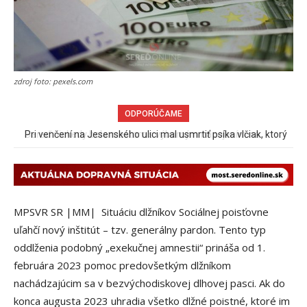
zdroj foto: pexels.com
ODPORÚČAME
Pri venčení na Jesenského ulici mal usmrtiť psíka vlčiak, ktorý
mal voľne behať
MPSVR SR |MM| Situáciu dlžníkov Sociálnej poisťovne
uľahčí nový inštitút – tzv. generálny pardon. Tento typ
oddlženia podobný „exekučnej amnestii“ prináša od 1.
februára 2023 pomoc predovšetkým dlžníkom
nachádzajúcim sa v bezvýchodiskovej dlhovej pasci. Ak do
konca augusta 2023 uhradia všetko dlžné poistné, ktoré im