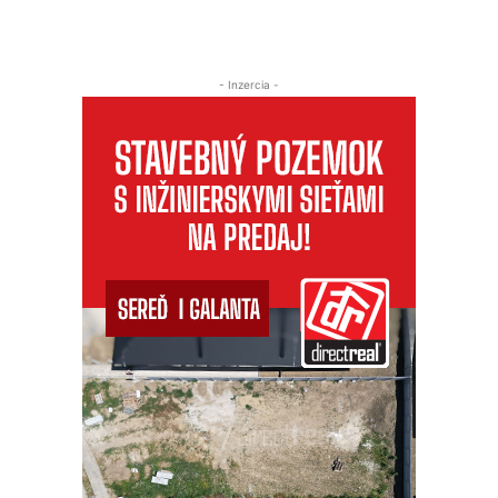
- Inzercia -