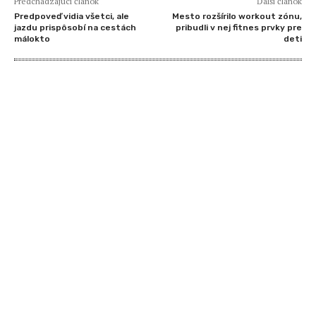
Predchádzajúci článok
Ďalší článok
Predpoveď vidia všetci, ale
Mesto rozšírilo workout zónu,
jazdu prispôsobí na cestách
pribudli v nej fitnes prvky pre
málokto
deti