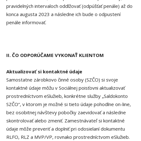
pravidelných intervaloch oddlžovať (odpúšťať penále) až do
konca augusta 2023 a následne ich bude o odpustení
penále informovať.
II. ČO ODPORÚČAME VYKONAŤ KLIENTOM
Aktualizovať si kontaktné údaje
Samostatne zárobkovo činné osoby (SZČO) si svoje
kontaktné údaje môžu v Sociálnej poisťovni aktualizovať
prostredníctvom eSlužieb, konkrétne služby „Saldokonto
SZČO“, v ktorom je možné si tieto údaje pohodlne on-line,
bez osobitnej návštevy pobočky zaevidovať a následne
skontrolovať alebo zmeniť. Zamestnávateľ si kontaktné
údaje môže preveriť a doplniť pri odosielaní dokumentu
RLFO, RLZ a MVP/VP, rovnako prostredníctvom eSlužieb.