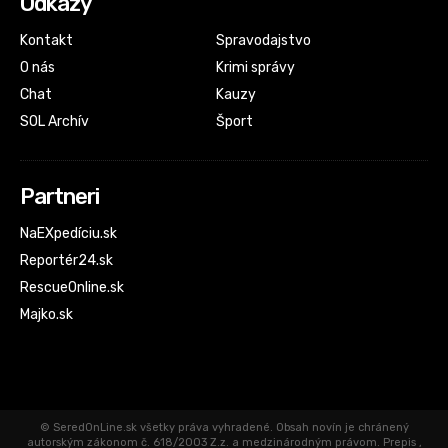
Odkazy
Kontakt
Spravodajstvo
O nás
Krimi správy
Chat
Kauzy
SOL Archív
Šport
Partneri
NaEXpedíciu.sk
Reportér24.sk
RescueOnline.sk
Majko.sk
© SeredOnLine.sk všetky práva vyhradené. Obsah novín je chránený
autorským zákonom č. 618/2003 Z.z. a medzinárodným právom. Prepis ,