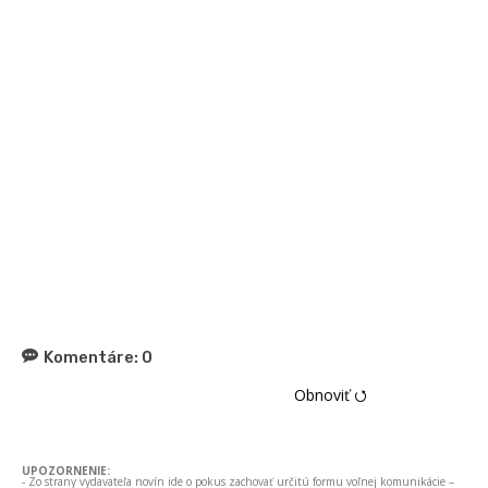
Komentáre:
0
Obnoviť ⭯
UPOZORNENIE:
- Zo strany vydavateľa novín ide o pokus zachovať určitú formu voľnej komunikácie –