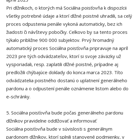
Pri dlžníkoch, o ktorých má Sociálna poisťovňa k dispozícii
všetky potrebné údaje a ktorí dlžné poistné uhradili, sa celý
proces odpustenia penále vykoná automaticky, bez ich
žiadosti či návštevy pobočky. Celkovo by sa tento proces
týkalo približne 900 000 subjektov. Prvý hromadný
automatický proces Sociálna poisťovňa pripravuje na apríl
2023 pre tých odvádzateľov, ktorí si svoje záväzky už
vysporiadali, resp. zaplatili dlžné poistné, prípadne aj
predložili chýbajúce doklady do konca marca 2023. Títo
odvádzatelia poistného dostanú o uplatnení generálneho
pardonu a o odpustení penále oznámenie listom alebo do
e-schránky.
5. Sociálna poisťovňa bude počas generálneho pardonu
dlžníkov pravidelne oddlžovať a informovať
Sociálna poisťovňa bude v súvislosti s generálnym
pardonom dlžníkov, ktorí splnili stanovené podmienky, v