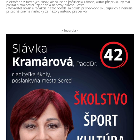
niektorého z trestných činov, alebo iného porušenia zákona, autor príspevku by mal
počítať s možnosťou zjednania nápravy právnou cestou.
- Vydavateľ novín a redakcia nezodpovedá za obsah príspevkov diskutujúcich a nenesie
prípadné právne následky za názory autorov príspevkov.
- Inzercia -