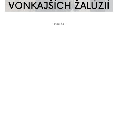
- Inzercia -