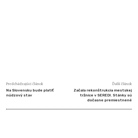
Predchádzajúci článok
Ďalší článok
Na Slovensku bude platiť
Začala rekonštrukcia mestskej
núdzový stav
tržnice v SEREDI. Stánky sú
dočasne premiestnené