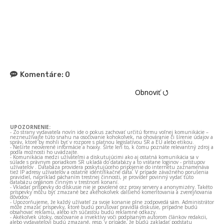
Komentáre:
0
Obnoviť ⭯
UPOZORNENIE:
- Zo strany vydavateľa novín ide o pokus zachovať určitú formu voľnej komunikácie –
nezneužívajte túto snahu na osočovanie kohokoľvek, na ohováranie či šírenie údajov a
správ, ktoré by mohli byť v rozpore s platnou legislatívou SR a EÚ alebo etikou.
- Nešírte neoverené informácie a hoaxy. Šírte len to, k čomu poznáte relevantný zdroj a
podľa možnosti ho uvádzajte.
- Komunikácia medzi užívateľmi a diskutujúcimi ako aj ostatná komunikácia sa v
súlade s právnym poriadkom SR ukladá do databázy a to vrátane loginov - prístupov
užívateľov . Databáza providera poskytujúceho pripojenie do internetu zaznamenáva
tiež IP adresy užívateľov a ostatné identifikačné dáta. V prípade závažného porušenia
pravidiel, napríklad páchaním trestnej činnosti, je provider povinný vydať túto
databázu orgánom činným v trestnom konaní.
- Vkladať príspevky do diskusie nie je povolené cez proxy servery a anonymizéry. Takéto
príspevky môžu byť zmazané bez akéhokoľvek ďalšieho komentovania a zverejňovania
dôvodov.
- Upozorňujeme, že každý užívateľ za svoje konanie plne zodpovedá sám. Administrátor
môže zmazať príspevky, ktoré budú porušovať pravidlá diskusie, prípadne budú
obsahovať reklamu, alebo ich súčasťou budú reklamné odkazy.
- Akékoľvek útoky, osočovanie a invektívy voči podpísaným autorom článkov redakcii,
alebo vydavateľovi budú zmazané, resp. v prípade, že budú zakladať podstatu