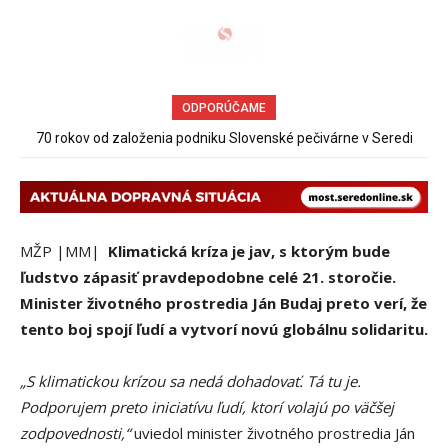
ODPORÚČAME
70 rokov od založenia podniku Slovenské pečivárne v Seredi
Sereď niekedy bola mestom s výborným napojením na
hromadnú dopravu – ANKETA
MŽP |MM|
Klimatická kríza je jav, s ktorým bude
ľudstvo zápasiť pravdepodobne celé 21. storočie.
Minister životného prostredia Ján Budaj preto verí, že
tento boj spojí ľudí a vytvorí novú globálnu solidaritu.
„S klimatickou krízou sa nedá dohadovať. Tá tu je.
Podporujem preto iniciatívu ľudí, ktorí volajú po väčšej
zodpovednosti,“
uviedol minister životného prostredia Ján