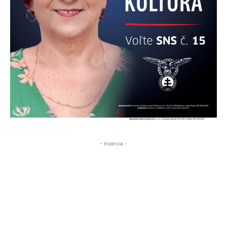
- Inzercia -