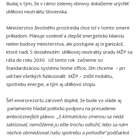
Budaj s tým, že v rámci zelenej obnovy dokážeme urýchliť
uhlíkovú neutralitu Slovenska.
Ministerstvo životného prostredia chce ísť v tomto smere
príkladom. Plánuje ozeleniť a zlepšiť energetickú bilanciu
nielen budovy ministerstva, ale postupne aj organizácií,
ktoré riadi. S dosiahnutím uhlíkovej neutrality úradu MŽP sa
ráta do roku 2030. Už tento rok začneme so
štandardizáciou systému home office, čím chceme – pri
udržaní všetkých funkcionalít MŽP – znížiť mobilitu,
spotrebu energie, a tým aj uhlíkovú stopu.
Šéf envirorezortu zároveň doplnil, že bude vo vláde aj
parlamente hľadať politickú podporu na presadenie
ambicióznejších plánov.
„S klimatickou zmenou sa nedá
taktizovať, nemôžeme ju ešte trochu odložiť, lebo sa nám
nechce obmedzovať našu spotrebu a pohodlie“
podčiarkol