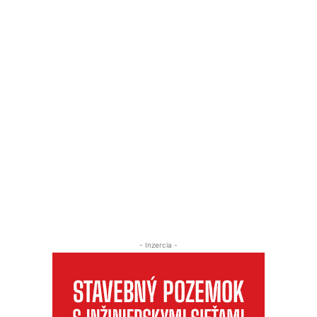
- Inzercia -