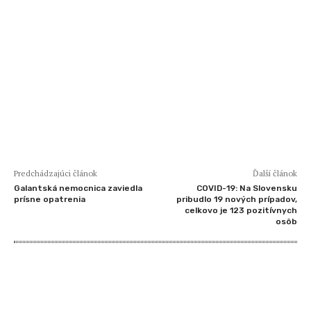
Predchádzajúci článok
Ďalší článok
Galantská nemocnica zaviedla
COVID-19: Na Slovensku
prísne opatrenia
pribudlo 19 nových prípadov,
celkovo je 123 pozitívnych
osôb