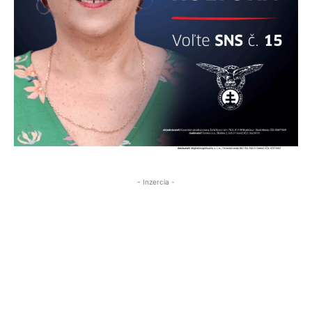
- Inzercia -