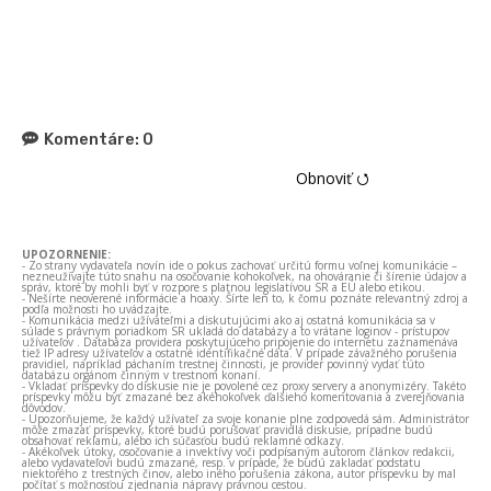
Komentáre:
0
Obnoviť ⭯
UPOZORNENIE:
- Zo strany vydavateľa novín ide o pokus zachovať určitú formu voľnej komunikácie –
nezneužívajte túto snahu na osočovanie kohokoľvek, na ohováranie či šírenie údajov a
správ, ktoré by mohli byť v rozpore s platnou legislatívou SR a EÚ alebo etikou.
- Nešírte neoverené informácie a hoaxy. Šírte len to, k čomu poznáte relevantný zdroj a
podľa možnosti ho uvádzajte.
- Komunikácia medzi užívateľmi a diskutujúcimi ako aj ostatná komunikácia sa v
súlade s právnym poriadkom SR ukladá do databázy a to vrátane loginov - prístupov
užívateľov . Databáza providera poskytujúceho pripojenie do internetu zaznamenáva
tiež IP adresy užívateľov a ostatné identifikačné dáta. V prípade závažného porušenia
pravidiel, napríklad páchaním trestnej činnosti, je provider povinný vydať túto
databázu orgánom činným v trestnom konaní.
- Vkladať príspevky do diskusie nie je povolené cez proxy servery a anonymizéry. Takéto
príspevky môžu byť zmazané bez akéhokoľvek ďalšieho komentovania a zverejňovania
dôvodov.
- Upozorňujeme, že každý užívateľ za svoje konanie plne zodpovedá sám. Administrátor
môže zmazať príspevky, ktoré budú porušovať pravidlá diskusie, prípadne budú
obsahovať reklamu, alebo ich súčasťou budú reklamné odkazy.
- Akékoľvek útoky, osočovanie a invektívy voči podpísaným autorom článkov redakcii,
alebo vydavateľovi budú zmazané, resp. v prípade, že budú zakladať podstatu
niektorého z trestných činov, alebo iného porušenia zákona, autor príspevku by mal
počítať s možnosťou zjednania nápravy právnou cestou.