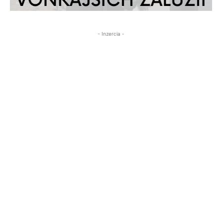
- Inzercia -