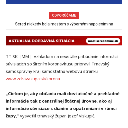
ODPORÚČAME
Sereď niekedy bola mestom s výborným napojením na
Pri venčení na Jesenského ulici mal usmrtiť psíka vlčiak, ktorý
hromadnú dopravu – ANKETA
mal voľne behať
TT SK |MM| Vzhľadom na neustále pribúdanie informácií
súvisiacich so šírením koronavírusu pripravil Trnavský
samosprávny kraj samostatnú webovú stránku
www.zdravazupa.sk/korona
„Cieľom je, aby občania mali dostatočné a prehľadné
informácie tak z centrálnej štátnej úrovne, ako aj
informácie súvisiace s dianím a opatreniami v rámci
župy,“
vysvetlil trnavský župan Jozef Viskupič.