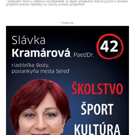
- Vydavateľ novín a redakcia nezodpovedá za obsah príspevkov diskutujúcich a nenesie
prípadné právne následky za názory autorov príspevkov.
- Inzercia -