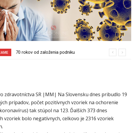
Pri venčení na Jesenského ulici mal
ČAME
usmrtiť psíka vlčiak, ktorý mal voľne
behať
vo zdravotníctva SR |MM| Na Slovensku dnes pribudlo 19
vých prípadov, počet pozitívnych vzoriek na ochorenie
koronavírus) tak stúpol na 123. Ďalších 373 dnes
h vzoriek bolo negatívnych, celkovo je 2316 vzoriek
h.