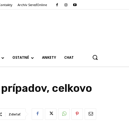
Kontakty
Archív SereďOnline
OSTATNÉ
ANKETY
CHAT
 prípadov, celkovo
Zdieľať