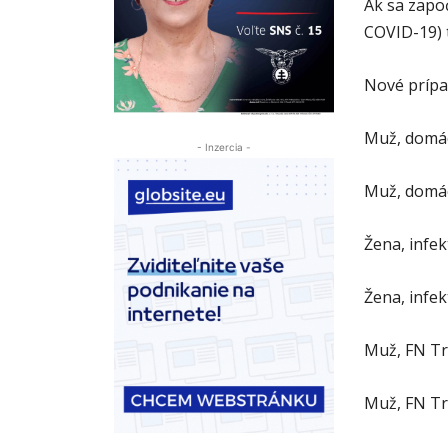
Ak sa započ
COVID-19) t
Nové prípa
Muž, domác
- Inzercia -
Muž, domáca
Žena, infe
Žena, infe
Muž, FN Tr
Muž, FN Tr