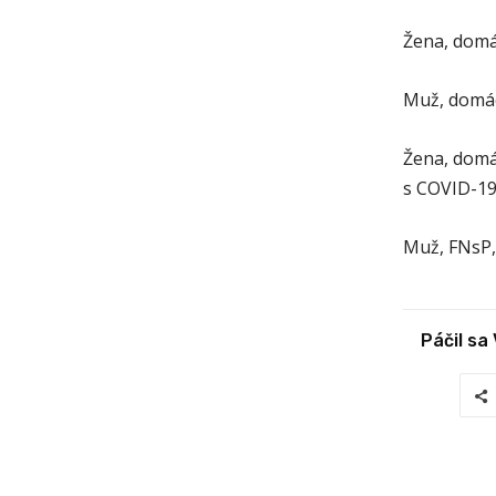
Žena, domá
Muž, domác
Žena, domá
s COVID-1
Muž, FNsP,
Páčil sa