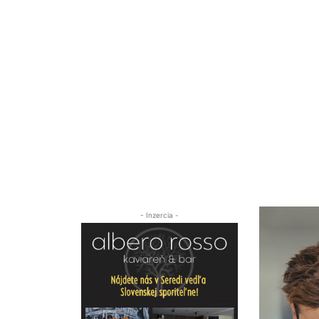
- Inzercia -