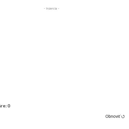
- Inzercia -
re:
0
Obnoviť ⭯