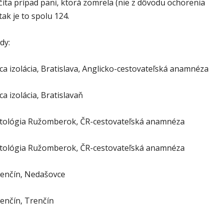
íta prípad pani, ktorá zomrela (nie z dôvodu ochorenia
ak je to spolu 124.
dy:
a izolácia, Bratislava, Anglicko-cestovateľská anamnéza
 izolácia, Bratislavaň
ktológia Ružomberok, ČR-cestovateľská anamnéza
ktológia Ružomberok, ČR-cestovateľská anamnéza
enčín, Nedašovce
enčín, Trenčín