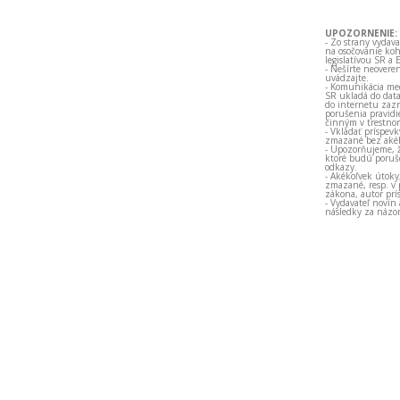
UPOZORNENIE:
- Zo strany vydav
na osočovanie koh
legislatívou SR a 
- Nešírte neovere
uvádzajte.
- Komunikácia med
SR ukladá do data
do internetu zazn
porušenia pravidi
činným v trestno
- Vkladať príspev
zmazané bez akéh
- Upozorňujeme, ž
ktoré budú porušo
odkazy.
- Akékoľvek útoky
zmazané, resp. v 
zákona, autor prí
- Vydavateľ novín
následky za názor