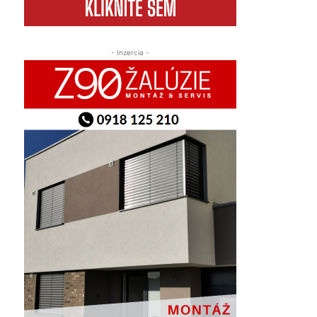
- Inzercia -