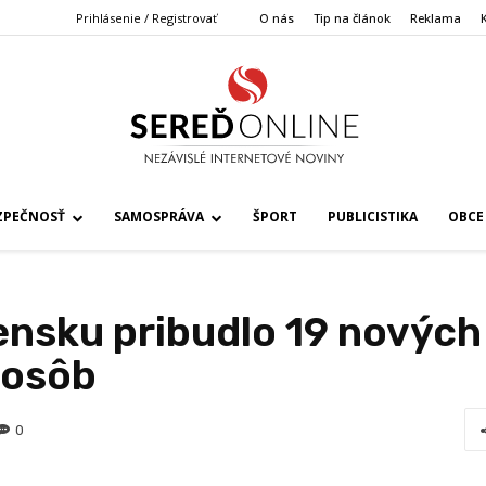
Prihlásenie / Registrovať
O nás
Tip na článok
Reklama
ZPEČNOSŤ
SAMOSPRÁVA
ŠPORT
PUBLICISTIKA
OBCE
ensku pribudlo 19 nových
 osôb
0