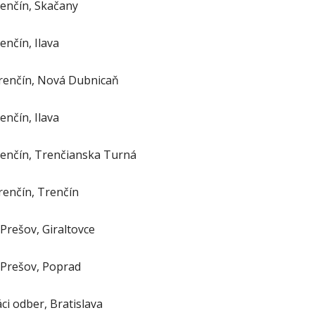
enčín, Skačany
nčín, Ilava
renčín, Nová Dubnicaň
nčín, Ilava
enčín, Trenčianska Turná
renčín, Trenčín
Prešov, Giraltovce
Prešov, Poprad
ci odber, Bratislava