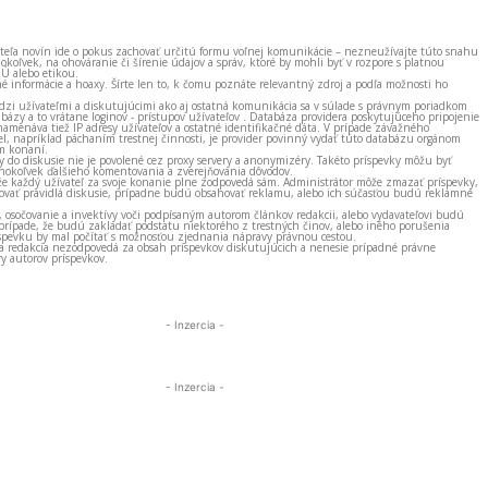
ateľa novín ide o pokus zachovať určitú formu voľnej komunikácie – nezneužívajte túto snahu
okoľvek, na ohováranie či šírenie údajov a správ, ktoré by mohli byť v rozpore s platnou
EÚ alebo etikou.
né informácie a hoaxy. Šírte len to, k čomu poznáte relevantný zdroj a podľa možnosti ho
zi užívateľmi a diskutujúcimi ako aj ostatná komunikácia sa v súlade s právnym poriadkom
bázy a to vrátane loginov - prístupov užívateľov . Databáza providera poskytujúceho pripojenie
amenáva tiež IP adresy užívateľov a ostatné identifikačné dáta. V prípade závažného
el, napríklad páchaním trestnej činnosti, je provider povinný vydať túto databázu orgánom
m konaní.
ky do diskusie nie je povolené cez proxy servery a anonymizéry. Takéto príspevky môžu byť
okoľvek ďalšieho komentovania a zverejňovania dôvodov.
e každý užívateľ za svoje konanie plne zodpovedá sám. Administrátor môže zmazať príspevky,
vať pravidlá diskusie, prípadne budú obsahovať reklamu, alebo ich súčasťou budú reklamné
, osočovanie a invektívy voči podpísaným autorom článkov redakcii, alebo vydavateľovi budú
prípade, že budú zakladať podstatu niektorého z trestných činov, alebo iného porušenia
spevku by mal počítať s možnosťou zjednania nápravy právnou cestou.
 a redakcia nezodpovedá za obsah príspevkov diskutujúcich a nenesie prípadné právne
y autorov príspevkov.
- Inzercia -
- Inzercia -