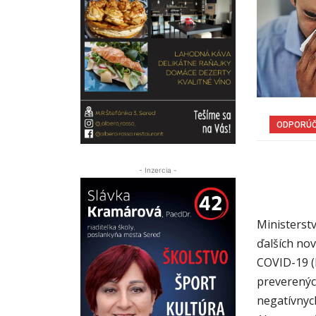
ODPORÚ
- Inzercia -
Ministerst
ďalších no
COVID-19 (
preverenýc
negatívnyc