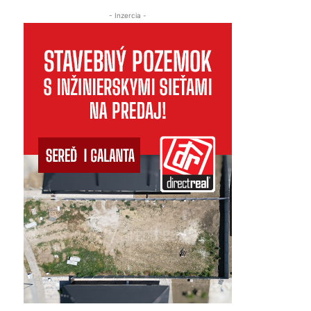
- Inzercia -