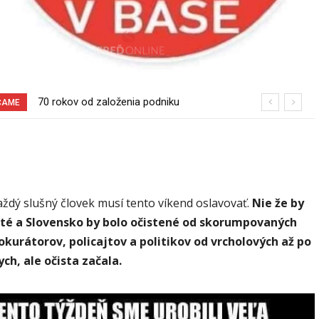
70 rokov od založenia podniku
Burina pri cyklotrase Sereď – Šúrovce
ČAME
Slovenské pečivárne v Seredi
aždý slušný človek musí tento víkend oslavovať.
Nie že by
até a Slovensko by bolo očistené od skorumpovaných
okurátorov, policajtov a politikov od vrcholových až po
h, ale očista začala.