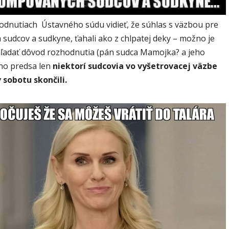
odnutiach Ústavného súdu vidieť, že súhlas s väzbou pre
sudcov a sudkyne, ťahali ako z chlpatej deky – možno je
ľadať dôvod rozhodnutia (pán sudca Mamojka? a jeho
 no predsa len
niektorí sudcovia vo vyšetrovacej väzbe
 sobotu skončili.