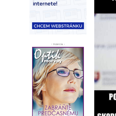
- Inzercia -