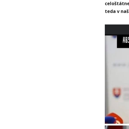
celoštátne
teda v naš