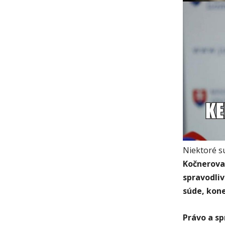
Niektoré s
Kočnerova
spravodliv
súde, kone
Právo a sp