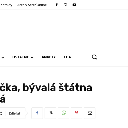
Kontakty
Archív SereďOnline
OSTATNÉ
ANKETY
CHAT
čka, bývalá štátna
á
Zdieľať