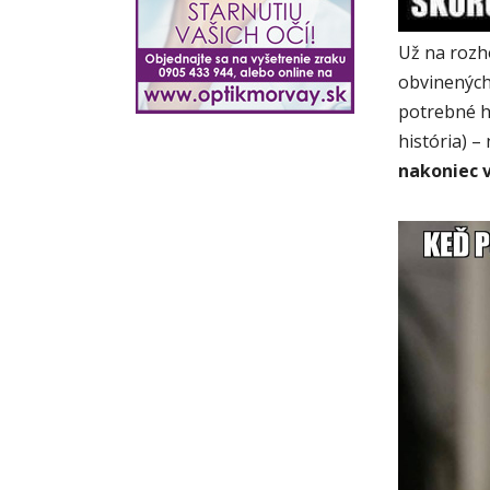
Už na rozh
obvinených 
potrebné h
história) –
nakoniec v