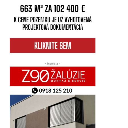
- Inzercia -