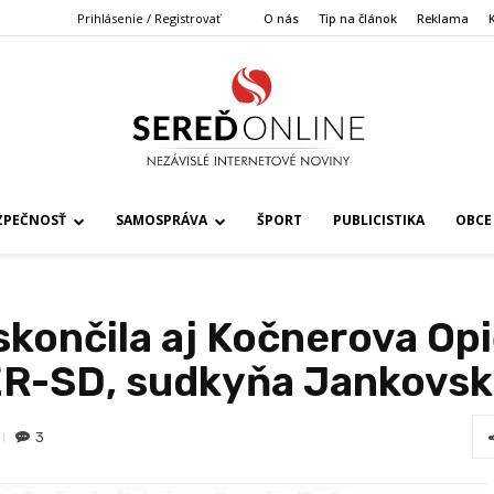
Prihlásenie / Registrovať
O nás
Tip na článok
Reklama
ZPEČNOSŤ
SAMOSPRÁVA
ŠPORT
PUBLICISTIKA
OBCE
skončila aj Kočnerova Opi
ER-SD, sudkyňa Jankovsk
3