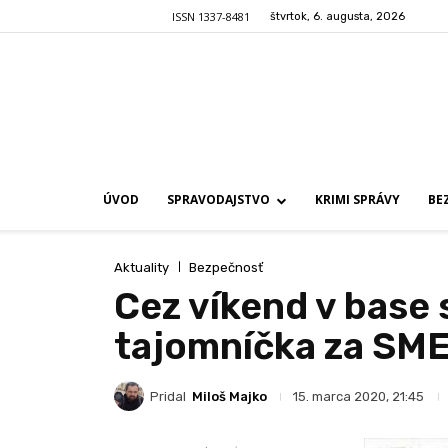
ISSN 1337-8481
štvrtok, 6. augusta, 2026
ÚVOD
SPRAVODAJSTVO
KRIMI SPRÁVY
BE
Aktuality
Bezpečnosť
Cez víkend v base 
tajomníčka za SM
Pridal
Miloš Majko
15. marca 2020, 21:45