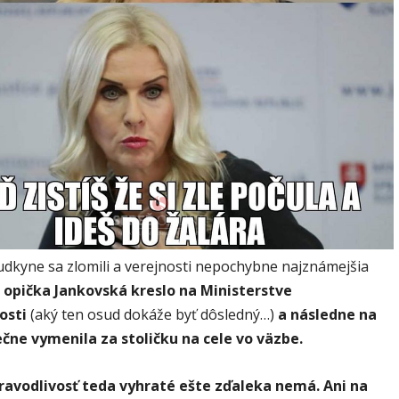
udkyne sa zlomili a verejnosti nepochybne najznámejšia
 opička Jankovská kreslo na Ministerstve
osti
(aký ten osud dokáže byť dôsledný…)
a následne na
čne vymenila za stoličku na cele vo väzbe.
ravodlivosť teda vyhraté ešte zďaleka nemá. Ani na