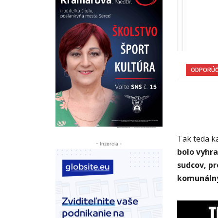
ODPORÚ
Tak teda k
- Inzercia -
bolo vyhr
sudcov, pr
komunálnyc