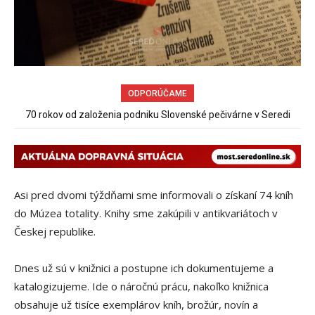
ODPORÚČAME
Spor rybárov o rybársky revír pokračuje
Asi pred dvomi týždňami sme informovali o získaní 74 kníh
do Múzea totality. Knihy sme zakúpili v antikvariátoch v
Českej republike.
Dnes už sú v knižnici a postupne ich dokumentujeme a
katalogizujeme. Ide o náročnú prácu, nakoľko knižnica
obsahuje už tisíce exemplárov kníh, brožúr, novín a