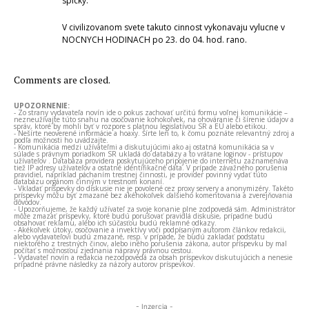
spicky.
V civilizovanom svete takuto cinnost vykonavaju vylucne v
NOCNYCH HODINACH po 23. do 04. hod. rano.
Comments are closed.
UPOZORNENIE:
- Zo strany vydavateľa novín ide o pokus zachovať určitú formu voľnej komunikácie –
nezneužívajte túto snahu na osočovanie kohokoľvek, na ohováranie či šírenie údajov a
správ, ktoré by mohli byť v rozpore s platnou legislatívou SR a EÚ alebo etikou.
- Nešírte neoverené informácie a hoaxy. Šírte len to, k čomu poznáte relevantný zdroj a
podľa možnosti ho uvádzajte.
- Komunikácia medzi užívateľmi a diskutujúcimi ako aj ostatná komunikácia sa v
súlade s právnym poriadkom SR ukladá do databázy a to vrátane loginov - prístupov
užívateľov . Databáza providera poskytujúceho pripojenie do internetu zaznamenáva
tiež IP adresy užívateľov a ostatné identifikačné dáta. V prípade závažného porušenia
pravidiel, napríklad páchaním trestnej činnosti, je provider povinný vydať túto
databázu orgánom činným v trestnom konaní.
- Vkladať príspevky do diskusie nie je povolené cez proxy servery a anonymizéry. Takéto
príspevky môžu byť zmazané bez akéhokoľvek ďalšieho komentovania a zverejňovania
dôvodov.
- Upozorňujeme, že každý užívateľ za svoje konanie plne zodpovedá sám. Administrátor
môže zmazať príspevky, ktoré budú porušovať pravidlá diskusie, prípadne budú
obsahovať reklamu, alebo ich súčasťou budú reklamné odkazy.
- Akékoľvek útoky, osočovanie a invektívy voči podpísaným autorom článkov redakcii,
alebo vydavateľovi budú zmazané, resp. v prípade, že budú zakladať podstatu
niektorého z trestných činov, alebo iného porušenia zákona, autor príspevku by mal
počítať s možnosťou zjednania nápravy právnou cestou.
- Vydavateľ novín a redakcia nezodpovedá za obsah príspevkov diskutujúcich a nenesie
prípadné právne následky za názory autorov príspevkov.
- Inzercia -