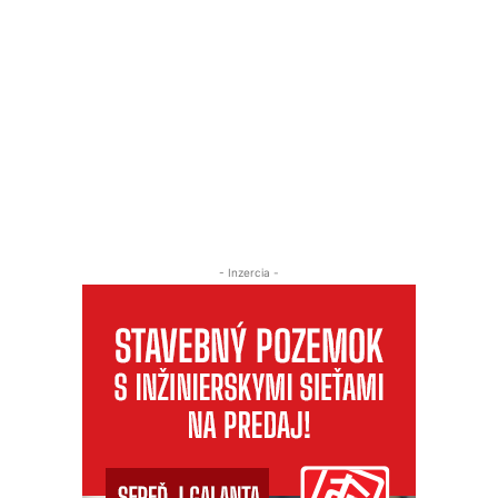
- Inzercia -