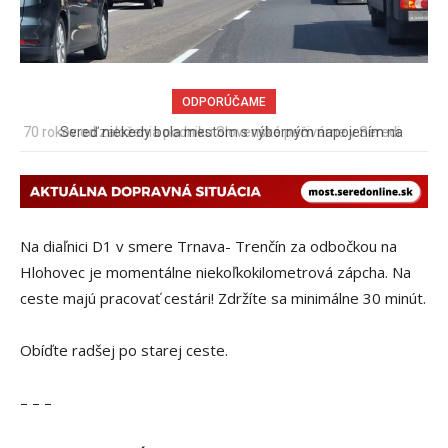
ODPORÚČAME
Sereď niekedy bola mestom s výborným napojením na
hromadnú dopravu – ANKETA
Na diaľnici D1 v smere Trnava- Trenčín za odbočkou na
Hlohovec je momentálne niekoľkokilometrová zápcha. Na
ceste majú pracovať cestári! Zdržíte sa minimálne 30 minút.
Obíďte radšej po starej ceste.
– – –