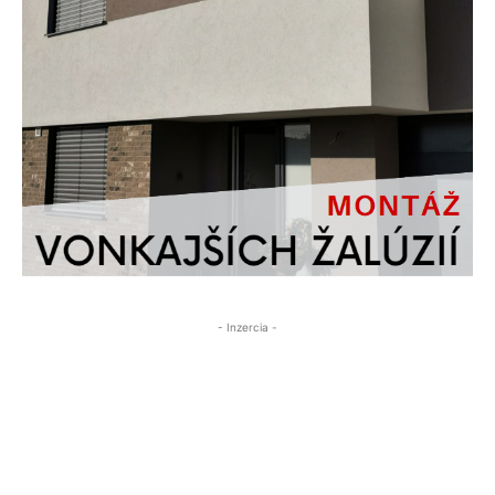
- Inzercia -