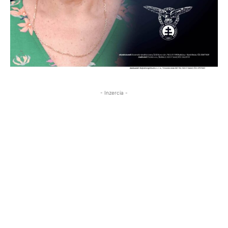
- Inzercia -