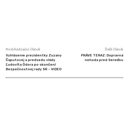
Predchádzajúci článok
Ďalší článok
Vyhlásenie prezidentky Zuzany
PRÁVE TERAZ: Dopravná
Čaputovej a predsedu vlády
nehoda pred Sereďou
Ľudovíta Ódora po skončení
Bezpečnostnej rady SR – VIDEO