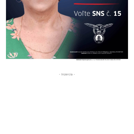
- Inzercia -