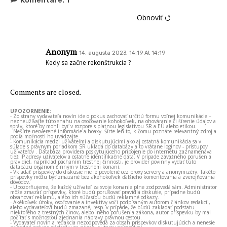
Obnoviť ⭯
Anonym
14. augusta 2023, 14:19 At 14:19
Kedy sa začne rekonštrukcia ?
Comments are closed.
UPOZORNENIE:
- Zo strany vydavateľa novín ide o pokus zachovať určitú formu voľnej komunikácie –
nezneužívajte túto snahu na osočovanie kohokoľvek, na ohováranie či šírenie údajov a
správ, ktoré by mohli byť v rozpore s platnou legislatívou SR a EÚ alebo etikou.
- Nešírte neoverené informácie a hoaxy. Šírte len to, k čomu poznáte relevantný zdroj a
podľa možnosti ho uvádzajte.
- Komunikácia medzi užívateľmi a diskutujúcimi ako aj ostatná komunikácia sa v
súlade s právnym poriadkom SR ukladá do databázy a to vrátane loginov - prístupov
užívateľov . Databáza providera poskytujúceho pripojenie do internetu zaznamenáva
tiež IP adresy užívateľov a ostatné identifikačné dáta. V prípade závažného porušenia
pravidiel, napríklad páchaním trestnej činnosti, je provider povinný vydať túto
databázu orgánom činným v trestnom konaní.
- Vkladať príspevky do diskusie nie je povolené cez proxy servery a anonymizéry. Takéto
príspevky môžu byť zmazané bez akéhokoľvek ďalšieho komentovania a zverejňovania
dôvodov.
- Upozorňujeme, že každý užívateľ za svoje konanie plne zodpovedá sám. Administrátor
môže zmazať príspevky, ktoré budú porušovať pravidlá diskusie, prípadne budú
obsahovať reklamu, alebo ich súčasťou budú reklamné odkazy.
- Akékoľvek útoky, osočovanie a invektívy voči podpísaným autorom článkov redakcii,
alebo vydavateľovi budú zmazané, resp. v prípade, že budú zakladať podstatu
niektorého z trestných činov, alebo iného porušenia zákona, autor príspevku by mal
počítať s možnosťou zjednania nápravy právnou cestou.
- Vydavateľ novín a redakcia nezodpovedá za obsah príspevkov diskutujúcich a nenesie