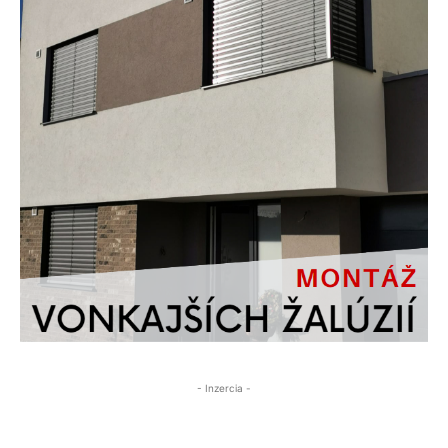
- Inzercia -