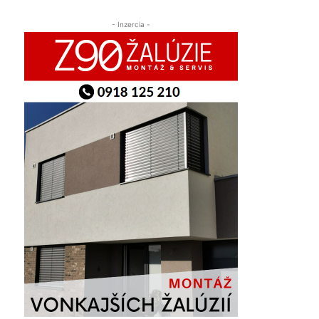
- Inzercia -