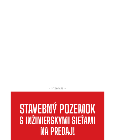
- Inzercia -