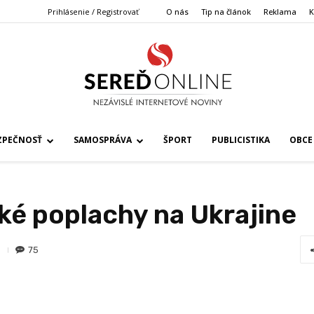
Prihlásenie / Registrovať
O nás
Tip na článok
Reklama
K
ZPEČNOSŤ
SAMOSPRÁVA
ŠPORT
PUBLICISTIKA
OBCE
ké poplachy na Ukrajine
75