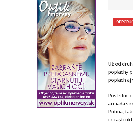
ODPORÚ
Už od druh
poplachy pr
poplach aj 
Posledné d
armáda síc
Putina, ta
infraštrukt