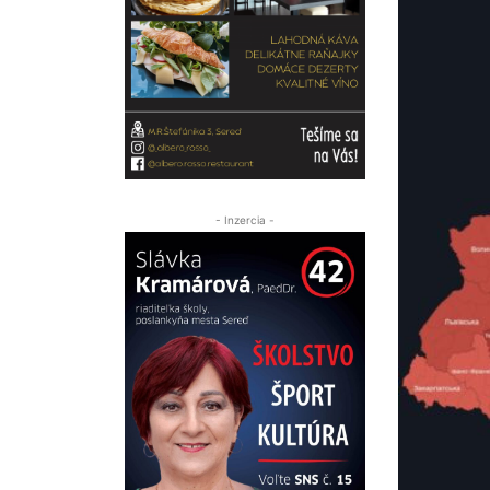
- Inzercia -