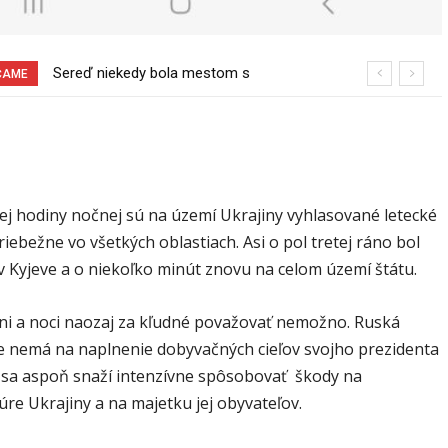
Pri venčení na Jesenského ulici mal
ČAME
usmrtiť psíka vlčiak, ktorý mal voľne
behať
ej hodiny nočnej sú na území Ukrajiny vyhlasované letecké
iebežne vo všetkých oblastiach. Asi o pol tretej ráno bol
v Kyjeve a o niekoľko minút znovu na celom území štátu.
ni a noci naozaj za kľudné považovať nemožno. Ruská
e nemá na naplnenie dobyvačných cieľov svojho prezidenta
k sa aspoň snaží intenzívne spôsobovať škody na
úre Ukrajiny a na majetku jej obyvateľov.