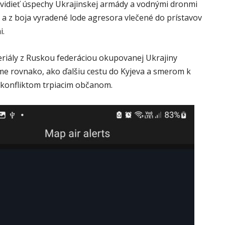
 vidieť úspechy Ukrajinskej armády a vodnými dronmi
a z boja vyradené lode agresora vlečené do prístavov
i.
eriály z Ruskou federáciou okupovanej Ukrajiny
me rovnako, ako ďalšiu cestu do Kyjeva a smerom k
konfliktom trpiacim občanom.