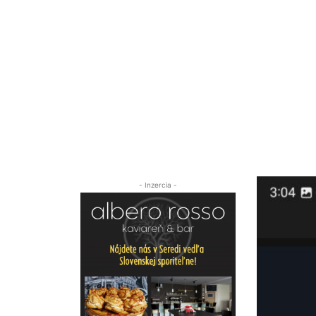
- Inzercia -