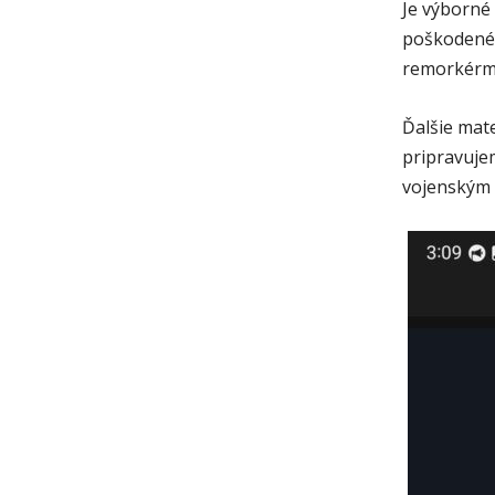
Je výborné
poškodené 
remorkérm
Ďalšie mat
pripravuje
vojenským 