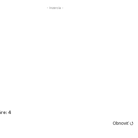
- Inzercia -
re:
4
Obnoviť ⭯