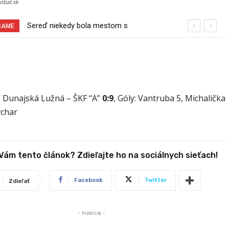
utbal.sk
Sereď niekedy bola mestom s
Pri venčení na Jesenského ulici mal
ČAME
výborným napojením na hromadnú
usmrtiť psíka vlčiak, ktorý mal voľne
dopravu – ANKETA
behať
/ Dunajská Lužná – ŠKF “A”
0:9
, Góly: Vantruba 5, Michalička
vchar
 Vám tento článok? Zdieľajte ho na sociálnych sieťach!
Facebook
Twitter
Zdieľať
- Inzercia -