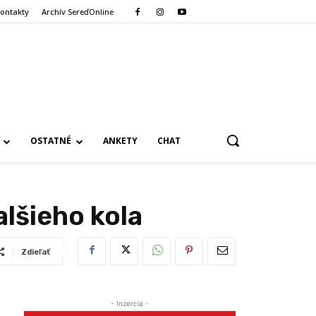
ontakty
Archív SereďOnline
OSTATNÉ
ANKETY
CHAT
lšieho kola
Zdieľať
- Inzercia -