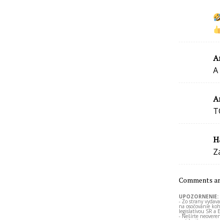
A
A
A
T
H
Z
Comments are
UPOZORNENIE:
- Zo strany vydav
na osočovanie koh
legislatívou SR a 
- Nešírte neovere