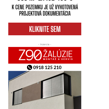
- Inzercia -