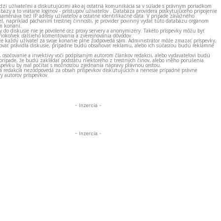
zi užívateľmi a diskutujúcimi ako aj ostatná komunikácia sa v súlade s právnym poriadkom
bázy a to vrátane loginov - prístupov užívateľov . Databáza providera poskytujúceho pripojenie
amenáva tiež IP adresy užívateľov a ostatné identifikačné dáta. V prípade závažného
el, napríklad páchaním trestnej činnosti, je provider povinný vydať túto databázu orgánom
m konaní.
ky do diskusie nie je povolené cez proxy servery a anonymizéry. Takéto príspevky môžu byť
okoľvek ďalšieho komentovania a zverejňovania dôvodov.
e každý užívateľ za svoje konanie plne zodpovedá sám. Administrátor môže zmazať príspevky,
vať pravidlá diskusie, prípadne budú obsahovať reklamu, alebo ich súčasťou budú reklamné
, osočovanie a invektívy voči podpísaným autorom článkov redakcii, alebo vydavateľovi budú
prípade, že budú zakladať podstatu niektorého z trestných činov, alebo iného porušenia
spevku by mal počítať s možnosťou zjednania nápravy právnou cestou.
 a redakcia nezodpovedá za obsah príspevkov diskutujúcich a nenesie prípadné právne
y autorov príspevkov.
- Inzercia -
- Inzercia -