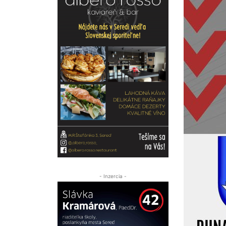
- Inzercia -