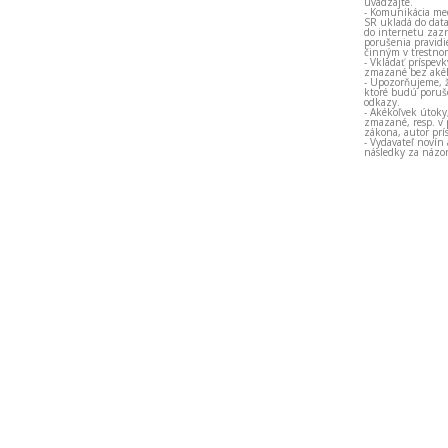
uvádzajte.
- Komunikácia med
SR ukladá do data
do internetu zazn
porušenia pravidi
činným v trestno
- Vkladať príspev
zmazané bez akéh
- Upozorňujeme, ž
ktoré budú porušo
odkazy.
- Akékoľvek útoky
zmazané, resp. v 
zákona, autor prí
- Vydavateľ novín
následky za názor