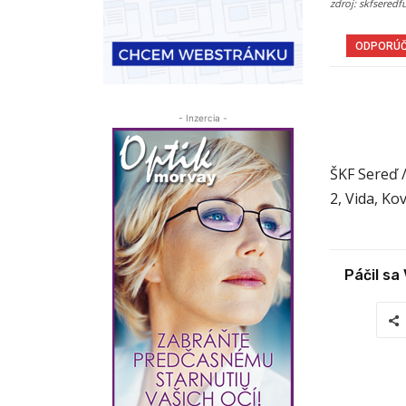
zdroj: skfseredf
ODPORÚ
- Inzercia -
ŠKF Sereď 
2, Vida, Ko
Páčil sa