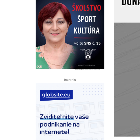
- Inzercia -