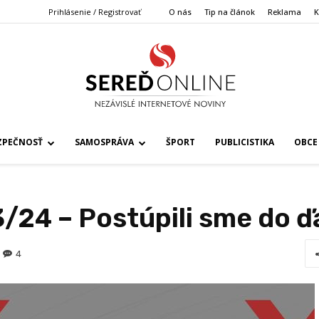
Prihlásenie / Registrovať
O nás
Tip na článok
Reklama
K
ZPEČNOSŤ
SAMOSPRÁVA
ŠPORT
PUBLICISTIKA
OBCE
/24 – Postúpili sme do ďa
4