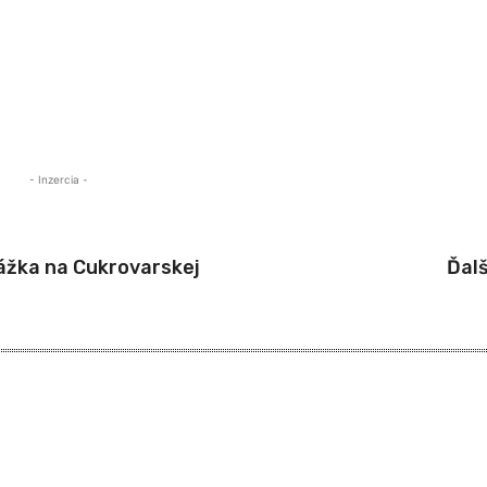
- Inzercia -
ážka na Cukrovarskej
Ďalš