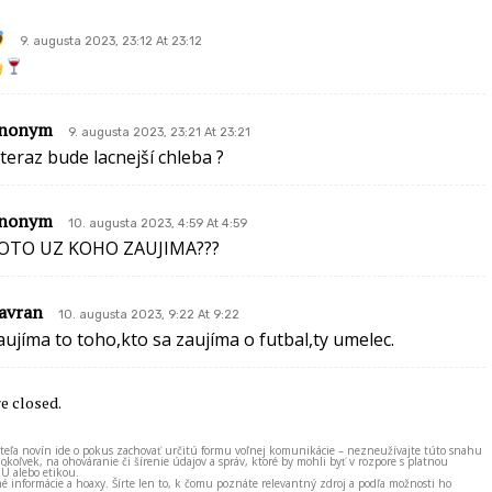
9. augusta 2023, 23:12 At 23:12
nonym
9. augusta 2023, 23:21 At 23:21
 teraz bude lacnejší chleba ?
nonym
10. augusta 2023, 4:59 At 4:59
OTO UZ KOHO ZAUJIMA???
avran
10. augusta 2023, 9:22 At 9:22
aujíma to toho,kto sa zaujíma o futbal,ty umelec.
 closed.
ateľa novín ide o pokus zachovať určitú formu voľnej komunikácie – nezneužívajte túto snahu
okoľvek, na ohováranie či šírenie údajov a správ, ktoré by mohli byť v rozpore s platnou
EÚ alebo etikou.
né informácie a hoaxy. Šírte len to, k čomu poznáte relevantný zdroj a podľa možnosti ho