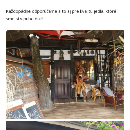
Každopádne odporúčame a to aj pre kvalitu jedla, ktoré
sme si v pube dali!!