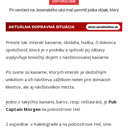
ODPORÚČAME
Obchádzka rozpadajúceho sa už uzatvoreného mosta ponad
železnicu spôsobuje nadmerné opotrebovanie ďalších ciest
Presne tak. Interiér kaviarne, obsluha, hudba, či dokonca
spoločnosť, ktorá je v podniku a spôsob jej zábavy
ovplyvňuje konečný dojem z navštevovanej kaviarne.
Po svete sú kaviarne, ktorých interiér je skutočným
unikátom a ich návšteva zážitkom nielen pre domácich
klientov, ale aj návštevníkov mesta.
Jedno z takýchto kaviarní, barov, resp. reštaurácií, je
Pub
Captain Morgen
na poloostrove Hel.
Z expedície v Kaliningrade a na poloostrove Hel, sme