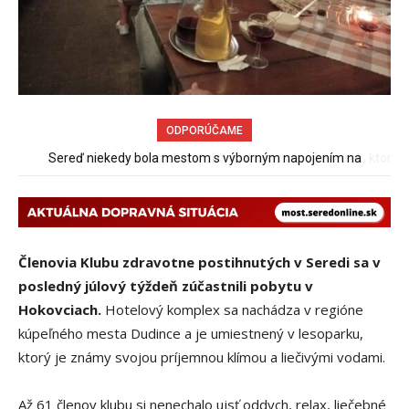
ODPORÚČAME
Pri venčení na Jesenského ulici mal usmrtiť psíka vlčiak, ktorý
mal voľne behať
Členovia Klubu zdravotne postihnutých v Seredi sa v
posledný júlový týždeň zúčastnili pobytu v
Hokovciach.
Hotelový komplex sa nachádza v regióne
kúpeľného mesta Dudince a je umiestnený v lesoparku,
ktorý je známy svojou príjemnou klímou a liečivými vodami.
Až 61 členov klubu si nenechalo ujsť oddych, relax, liečebné