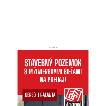
- Inzercia -