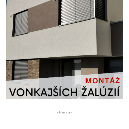
- Inzercia -