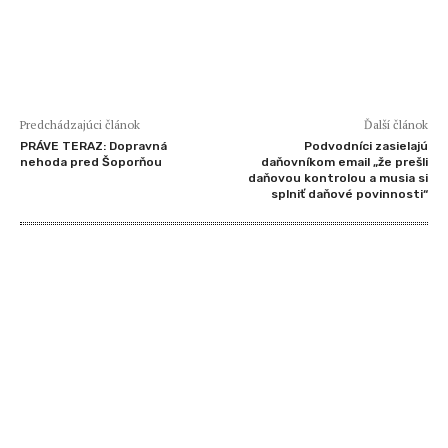
Predchádzajúci článok
Ďalší článok
PRÁVE TERAZ: Dopravná
Podvodníci zasielajú
nehoda pred Šoporňou
daňovníkom email „že prešli
daňovou kontrolou a musia si
splniť daňové povinnosti“