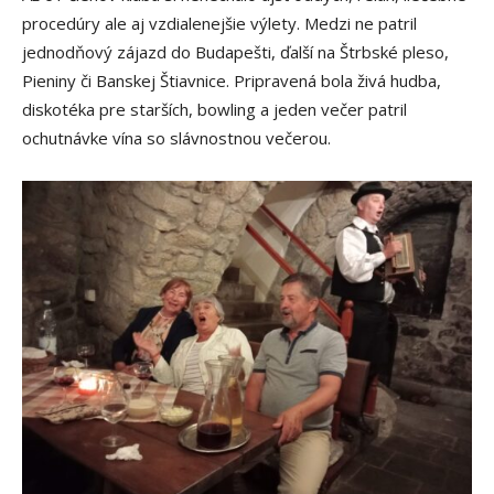
procedúry ale aj vzdialenejšie výlety. Medzi ne patril
jednodňový zájazd do Budapešti, ďalší na Štrbské pleso,
Pieniny či Banskej Štiavnice. Pripravená bola živá hudba,
diskotéka pre starších, bowling a jeden večer patril
ochutnávke vína so slávnostnou večerou.