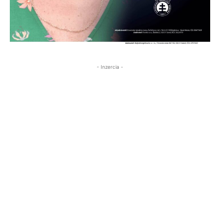
- Inzercia -