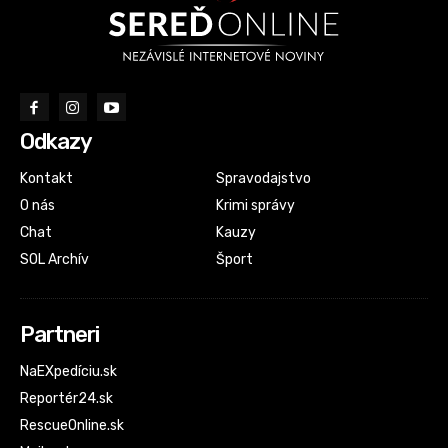
Odkazy
Kontakt
Spravodajstvo
O nás
Krimi správy
Chat
Kauzy
SOL Archív
Šport
Partneri
NaEXpedíciu.sk
Reportér24.sk
RescueOnline.sk