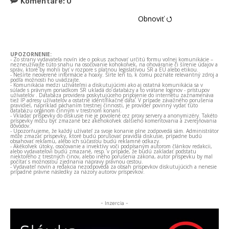
Komentáre:
0
Obnoviť ⭯
UPOZORNENIE:
- Zo strany vydavateľa novín ide o pokus zachovať určitú formu voľnej komunikácie –
nezneužívajte túto snahu na osočovanie kohokoľvek, na ohováranie či šírenie údajov a
správ, ktoré by mohli byť v rozpore s platnou legislatívou SR a EÚ alebo etikou.
- Nešírte neoverené informácie a hoaxy. Šírte len to, k čomu poznáte relevantný zdroj a
podľa možnosti ho uvádzajte.
- Komunikácia medzi užívateľmi a diskutujúcimi ako aj ostatná komunikácia sa v
súlade s právnym poriadkom SR ukladá do databázy a to vrátane loginov - prístupov
užívateľov . Databáza providera poskytujúceho pripojenie do internetu zaznamenáva
tiež IP adresy užívateľov a ostatné identifikačné dáta. V prípade závažného porušenia
pravidiel, napríklad páchaním trestnej činnosti, je provider povinný vydať túto
databázu orgánom činným v trestnom konaní.
- Vkladať príspevky do diskusie nie je povolené cez proxy servery a anonymizéry. Takéto
príspevky môžu byť zmazané bez akéhokoľvek ďalšieho komentovania a zverejňovania
dôvodov.
- Upozorňujeme, že každý užívateľ za svoje konanie plne zodpovedá sám. Administrátor
môže zmazať príspevky, ktoré budú porušovať pravidlá diskusie, prípadne budú
obsahovať reklamu, alebo ich súčasťou budú reklamné odkazy.
- Akékoľvek útoky, osočovanie a invektívy voči podpísaným autorom článkov redakcii,
alebo vydavateľovi budú zmazané, resp. v prípade, že budú zakladať podstatu
niektorého z trestných činov, alebo iného porušenia zákona, autor príspevku by mal
počítať s možnosťou zjednania nápravy právnou cestou.
- Vydavateľ novín a redakcia nezodpovedá za obsah príspevkov diskutujúcich a nenesie
prípadné právne následky za názory autorov príspevkov.
- Inzercia -