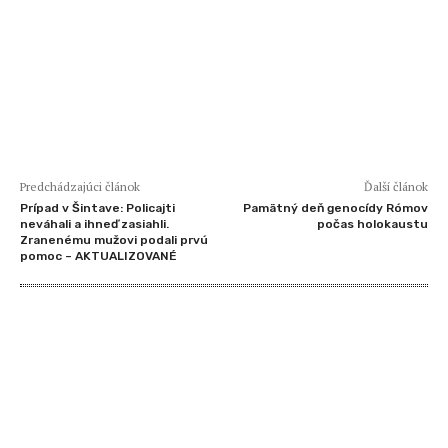
Predchádzajúci článok
Ďalší článok
Prípad v Šintave: Policajti
Pamätný deň genocídy Rómov
neváhali a ihneď zasiahli.
počas holokaustu
Zranenému mužovi podali prvú
pomoc – AKTUALIZOVANÉ