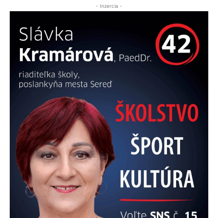
- Inzercia -