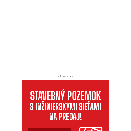
- Inzercia -