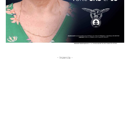
- Inzercia -