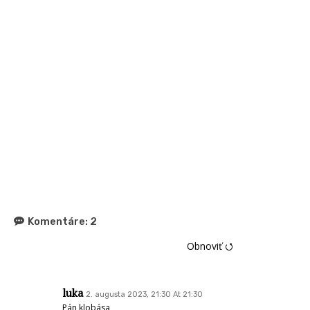
Komentáre:
2
Obnoviť ⭯
luka
2. augusta 2023, 21:30 At 21:30
Pán klobása