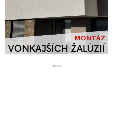
- Inzercia -