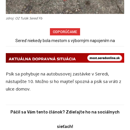
zdroj: OZ Tulák Sereď Fb
ODPORÚČAME
Sereď niekedy bola mestom s výborným napojením na
hromadnú dopravu – ANKETA
Psík sa pohybuje na autobusovej zastávke v Seredi,
nástupište 10. Možno si ho majiteľ spozná a psík sa vráti z
ulice domov.
Páčil sa Vám tento článok? Zdieľajte ho na sociálnych
sieťach!