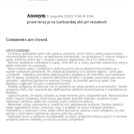
Anonym
3. augusta 2023, 9:56 At 9:56
prave teraz je na Garbiarskej ulici pri veziakoch
Comments are closed.
UPOZORNENIE:
- Zo strany vydavateľa novín ide o pokus zachovať určitú formu voľnej komunikácie –
nezneužívajte túto snahu na osočovanie kohokoľvek, na ohováranie či šírenie údajov a
správ, ktoré by mohli byť v rozpore s platnou legislatívou SR a EÚ alebo etikou.
- Nešírte neoverené informácie a hoaxy. Šírte len to, k čomu poznáte relevantný zdroj a
podľa možnosti ho uvádzajte.
- Komunikácia medzi užívateľmi a diskutujúcimi ako aj ostatná komunikácia sa v
súlade s právnym poriadkom SR ukladá do databázy a to vrátane loginov - prístupov
užívateľov . Databáza providera poskytujúceho pripojenie do internetu zaznamenáva
tiež IP adresy užívateľov a ostatné identifikačné dáta. V prípade závažného porušenia
pravidiel, napríklad páchaním trestnej činnosti, je provider povinný vydať túto
databázu orgánom činným v trestnom konaní.
- Vkladať príspevky do diskusie nie je povolené cez proxy servery a anonymizéry. Takéto
príspevky môžu byť zmazané bez akéhokoľvek ďalšieho komentovania a zverejňovania
dôvodov.
- Upozorňujeme, že každý užívateľ za svoje konanie plne zodpovedá sám. Administrátor
môže zmazať príspevky, ktoré budú porušovať pravidlá diskusie, prípadne budú
obsahovať reklamu, alebo ich súčasťou budú reklamné odkazy.
- Akékoľvek útoky, osočovanie a invektívy voči podpísaným autorom článkov redakcii,
alebo vydavateľovi budú zmazané, resp. v prípade, že budú zakladať podstatu
niektorého z trestných činov, alebo iného porušenia zákona, autor príspevku by mal
počítať s možnosťou zjednania nápravy právnou cestou.
- Vydavateľ novín a redakcia nezodpovedá za obsah príspevkov diskutujúcich a nenesie
prípadné právne následky za názory autorov príspevkov.