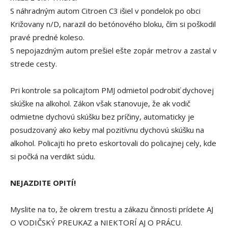
S náhradným autom Citroen C3 išiel v pondelok po obci
Križovany n/D, narazil do betónového bloku, čím si poškodil
pravé predné koleso.
S nepojazdným autom prešiel ešte zopár metrov a zastal v
strede cesty.
Pri kontrole sa policajtom PMJ odmietol podrobiť dychovej
skúške na alkohol. Zákon však stanovuje, že ak vodič
odmietne dychovú skúšku bez príčiny, automaticky je
posudzovaný ako keby mal pozitívnu dychovú skúšku na
alkohol. Policajti ho preto eskortovali do policajnej cely, kde
si počká na verdikt súdu.
NEJAZDITE OPITÍ!
Myslite na to, že okrem trestu a zákazu činnosti prídete AJ
O VODIČSKÝ PREUKAZ a NIEKTORÍ AJ O PRÁCU.