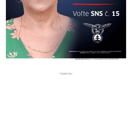
- Inzercia -