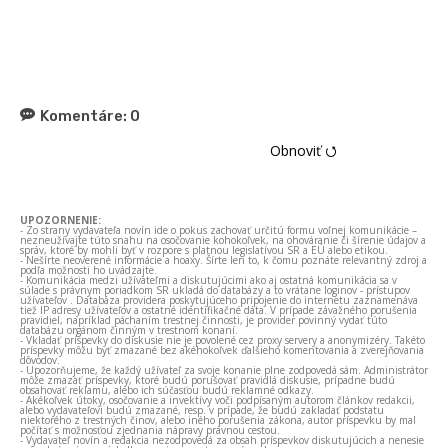
Komentáre:
0
Obnoviť ⭯
UPOZORNENIE:
- Zo strany vydavateľa novín ide o pokus zachovať určitú formu voľnej komunikácie –
nezneužívajte túto snahu na osočovanie kohokoľvek, na ohováranie či šírenie údajov a
správ, ktoré by mohli byť v rozpore s platnou legislatívou SR a EÚ alebo etikou.
- Nešírte neoverené informácie a hoaxy. Šírte len to, k čomu poznáte relevantný zdroj a
podľa možnosti ho uvádzajte.
- Komunikácia medzi užívateľmi a diskutujúcimi ako aj ostatná komunikácia sa v
súlade s právnym poriadkom SR ukladá do databázy a to vrátane loginov - prístupov
užívateľov . Databáza providera poskytujúceho pripojenie do internetu zaznamenáva
tiež IP adresy užívateľov a ostatné identifikačné dáta. V prípade závažného porušenia
pravidiel, napríklad páchaním trestnej činnosti, je provider povinný vydať túto
databázu orgánom činným v trestnom konaní.
- Vkladať príspevky do diskusie nie je povolené cez proxy servery a anonymizéry. Takéto
príspevky môžu byť zmazané bez akéhokoľvek ďalšieho komentovania a zverejňovania
dôvodov.
- Upozorňujeme, že každý užívateľ za svoje konanie plne zodpovedá sám. Administrátor
môže zmazať príspevky, ktoré budú porušovať pravidlá diskusie, prípadne budú
obsahovať reklamu, alebo ich súčasťou budú reklamné odkazy.
- Akékoľvek útoky, osočovanie a invektívy voči podpísaným autorom článkov redakcii,
alebo vydavateľovi budú zmazané, resp. v prípade, že budú zakladať podstatu
niektorého z trestných činov, alebo iného porušenia zákona, autor príspevku by mal
počítať s možnosťou zjednania nápravy právnou cestou.
- Vydavateľ novín a redakcia nezodpovedá za obsah príspevkov diskutujúcich a nenesie