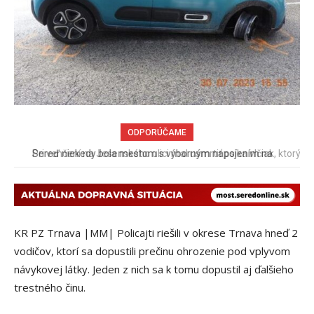
ODPORÚČAME
Pri venčení na Jesenského ulici mal usmrtiť psíka vlčiak, ktorý
mal voľne behať
KR PZ Trnava |MM| Policajti riešili v okrese Trnava hneď 2
vodičov, ktorí sa dopustili prečinu ohrozenie pod vplyvom
návykovej látky. Jeden z nich sa k tomu dopustil aj ďalšieho
trestného činu.