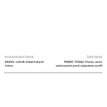
Predchádzajúci článok
Ďalší článok
XXXVII. ročník Galantských
PRÁVE TERAZ: Pozor, auto
trhov
odstavené pred výjazdom na R1