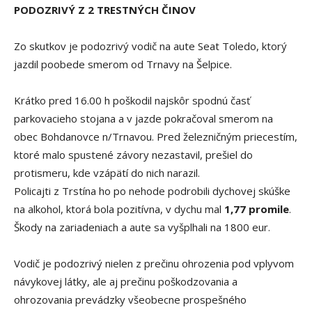
PODOZRIVÝ Z 2 TRESTNÝCH ČINOV
Zo skutkov je podozrivý vodič na aute Seat Toledo, ktorý
jazdil poobede smerom od Trnavy na Šelpice.
Krátko pred 16.00 h poškodil najskôr spodnú časť
parkovacieho stojana a v jazde pokračoval smerom na
obec Bohdanovce n/Trnavou. Pred železničným priecestím,
ktoré malo spustené závory nezastavil, prešiel do
protismeru, kde vzápätí do nich narazil.
Policajti z Trstína ho po nehode podrobili dychovej skúške
na alkohol, ktorá bola pozitívna, v dychu mal
1,77 promile
.
Škody na zariadeniach a aute sa vyšplhali na 1800 eur.
Vodič je podozrivý nielen z prečinu ohrozenia pod vplyvom
návykovej látky, ale aj prečinu poškodzovania a
ohrozovania prevádzky všeobecne prospešného