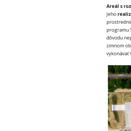
Areál s ro
Jeho
reali
prostrední
programu S
dôvodu nep
zimnom obd
vykonávať 