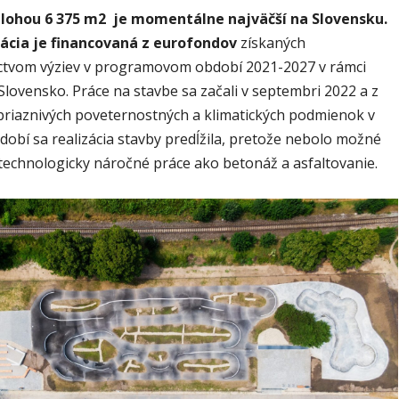
zlohou 6 375 m2
je momentálne najväčší na Slovensku.
zácia je financovaná z eurofondov
získaných
ctvom výziev v programovom období 2021-2027 v rámci
lovensko. Práce na stavbe sa začali v septembri 2022 a z
riaznivých poveternostných a klimatických podmienok v
obí sa realizácia stavby predĺžila, pretože nebolo možné
technologicky náročné práce ako betonáž a asfaltovanie.