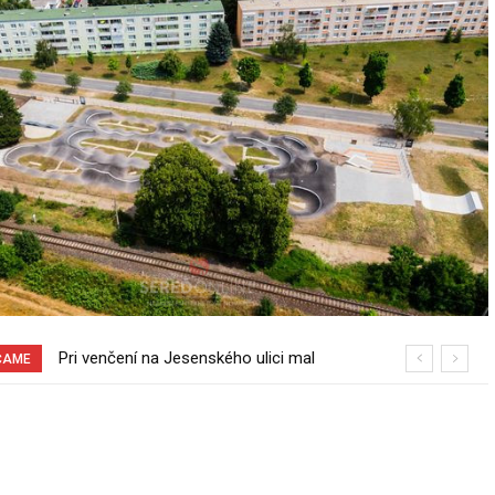
70 rokov od založenia podniku
ČAME
Slovenské pečivárne v Seredi