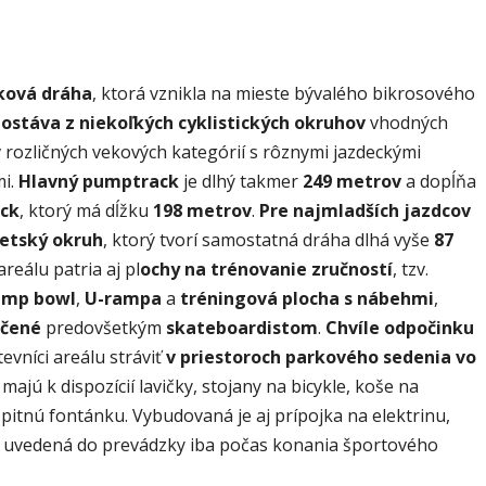
ková dráha
, ktorá vznikla na mieste bývalého bikrosového
ostáva z niekoľkých cyklistických okruhov
vhodných
 rozličných vekových kategórií s rôznymi jazdeckými
mi.
Hlavný pumptrack
je dlhý takmer
249 metrov
a dopĺňa
ack
, ktorý má dĺžku
198 metrov
.
Pre najmladších jazdcov
etský okruh
, ktorý tvorí samostatná dráha dlhá vyše
87
 areálu patria aj pl
ochy na trénovanie zručností
, tzv.
ump bowl
,
U-rampa
a
tréningová plocha s nábehmi
,
rčené
predovšetkým
skateboardistom
.
Chvíle odpočinku
evníci areálu stráviť
v priestoroch parkového sedenia vo
 majú k dispozícií lavičky, stojany na bicykle, koše na
pitnú fontánku. Vybudovaná je aj prípojka na elektrinu,
 uvedená do prevádzky iba počas konania športového