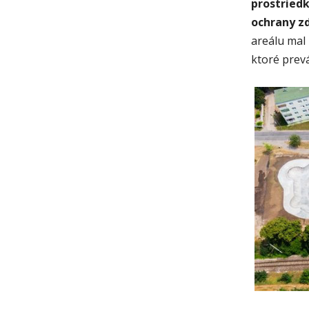
prostried
ochrany zd
areálu mal
ktoré prev