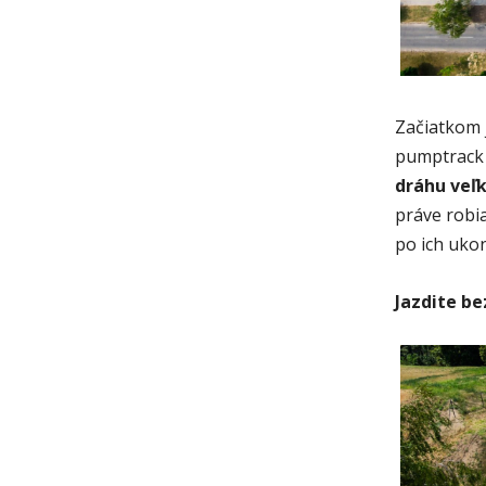
Začiatkom 
pumptrack
dráhu veľk
práve robi
po ich ukon
Jazdite b