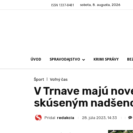
ISSN 1337-8481
sobota, 8. augusta, 2026
ÚVOD
SPRAVODAJSTVO
KRIMI SPRÁVY
BE
Šport
Voľný čas
V Trnave majú nov
skúseným nadšenc
Pridal
redakcia
28. júla 2023, 14:33