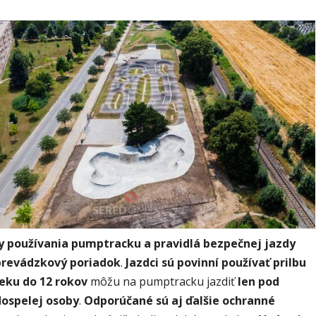
 používania pumptracku a pravidlá bezpečnej jazdy
prevádzkový poriadok
.
Jazdci sú povinní používať prilbu
veku do 12 rokov
môžu na pumptracku jazdiť
len pod
ospelej osoby
.
Odporúčané sú aj ďalšie ochranné