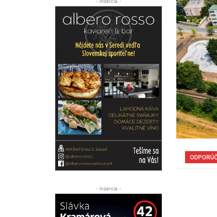
- Inzercia -
ODPORÚ
- Inzercia -