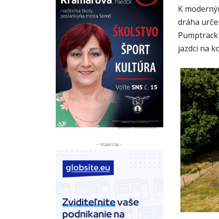
K moderným
dráha urče
Pumptrack n
jazdci na k
- Inzercia -