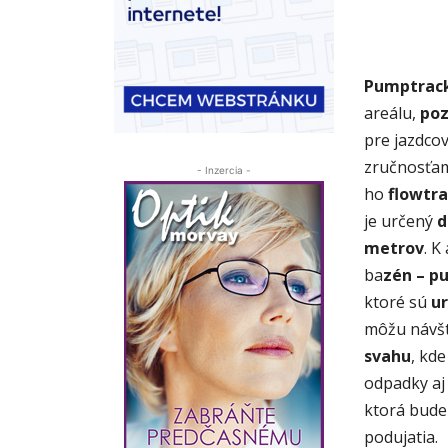
Pumptrac
areálu,
poz
pre jazdcov
zručnosťa
- Inzercia -
ho
flowtr
je určený
d
metrov
. K
ba
zén – p
ktoré sú
u
môžu návšt
svahu
, kde
odpadky aj 
ktorá bude
podujatia.