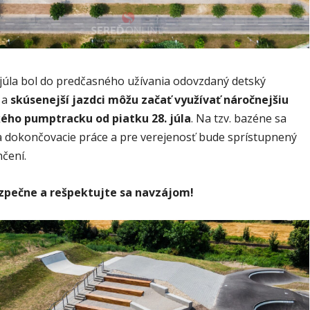
júla bol do predčasného užívania odovzdaný detský
 a
skúsenejší jazdci môžu začať využívať náročnejšiu
ého pumptracku od piatku 28. júla
. Na tzv. bazéne sa
a dokončovacie práce a pre verejenosť bude sprístupnený
čení.
ezpečne a rešpektujte sa navzájom!