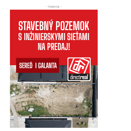
- Inzercia -