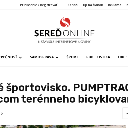
Prihlásenie / Registrovať
O nás
Tip na článok
Reklama
ZPEČNOSŤ
SAMOSPRÁVA
ŠPORT
PUBLICISTIKA
OBCE
é športovisko. PUMPTRAC
om terénneho bicyklova
5