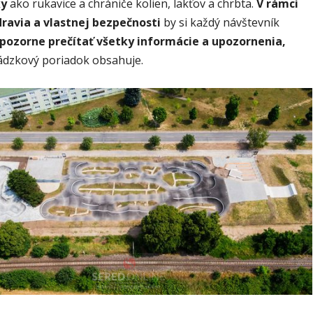
ky
ako rukavice a chrániče kolien, lakťov a chrbta.
V rámci
ravia a vlastnej bezpečnosti
by si každý návštevník
pozorne prečítať všetky informácie a upozornenia,
ádzkový poriadok obsahuje.