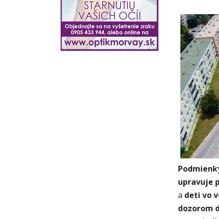
Podmienky
upravuje 
a
deti vo 
dozorom d