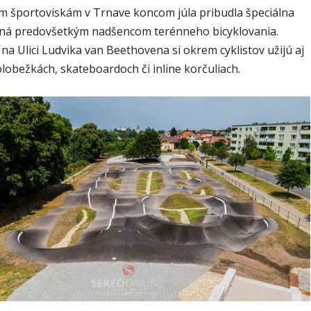
 športoviskám v Trnave koncom júla pribudla špeciálna
ná predovšetkým nadšencom terénneho bicyklovania.
a Ulici Ludvika van Beethovena si okrem cyklistov užijú aj
olobežkách, skateboardoch či inline korčuliach.