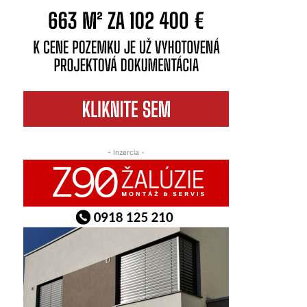
- Inzercia -