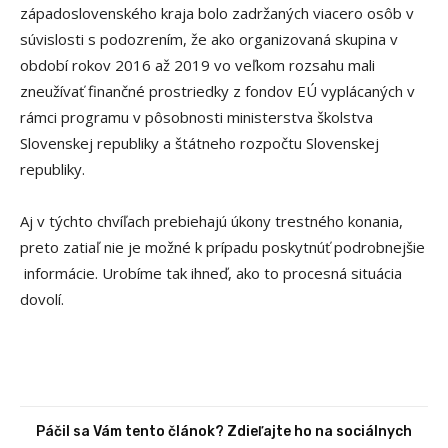
západoslovenského kraja bolo zadržaných viacero osôb v
súvislosti s podozrením, že ako organizovaná skupina v
období rokov 2016 až 2019 vo veľkom rozsahu mali
zneužívať finančné prostriedky z fondov EÚ vyplácaných v
rámci programu v pôsobnosti ministerstva školstva
Slovenskej republiky a štátneho rozpočtu Slovenskej
republiky.
Aj v týchto chvíľach prebiehajú úkony trestného konania,
preto zatiaľ nie je možné k prípadu poskytnúť podrobnejšie
informácie. Urobíme tak ihneď, ako to procesná situácia
dovolí.
Páčil sa Vám tento článok? Zdieľajte ho na sociálnych