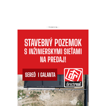
- Inzercia -