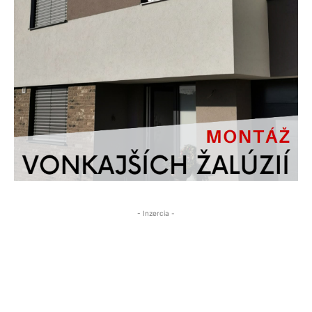
- Inzercia -