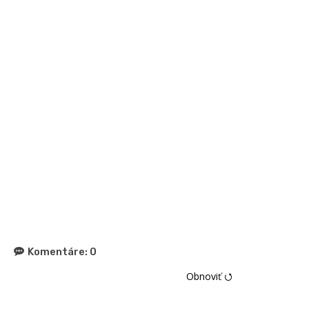
Komentáre:
0
Obnoviť ⭯