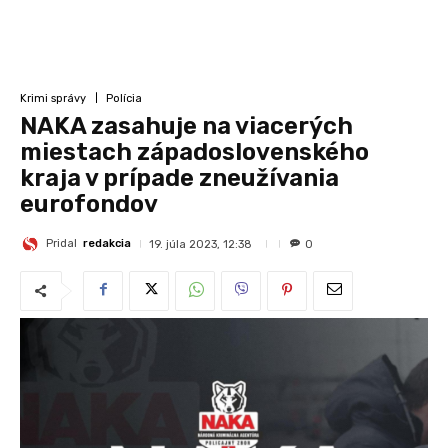
Krimi správy
Polícia
NAKA zasahuje na viacerých
miestach západoslovenského
kraja v prípade zneužívania
eurofondov
Pridal
redakcia
19. júla 2023, 12:38
0