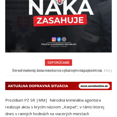
ODPORÚČAME
Pri venčení na Jesenského ulici mal usmrtiť psíka vlčiak, ktorý
mal voľne behať
Prezídium PZ SR |MM| Národná kriminálna agentúra
realizuje akciu s krycím názvom ,,Karpat“, v rámci ktorej
dnes v ranných hodinách na viacerých miestach