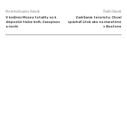
Predchádzajúci článok
Ďalší článok
V knižnici Múzea totality sú k
Zadržanie teroristu: Chcel
dispozícii tisíce kníh, časopisov
spáchať útok ako na maratóne
a novín
v Bostone