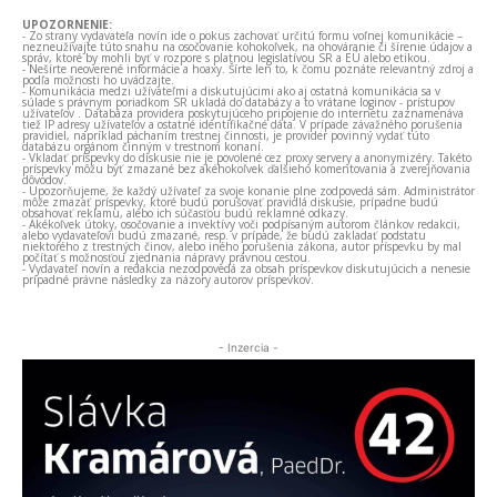
UPOZORNENIE:
- Zo strany vydavateľa novín ide o pokus zachovať určitú formu voľnej komunikácie –
nezneužívajte túto snahu na osočovanie kohokoľvek, na ohováranie či šírenie údajov a
správ, ktoré by mohli byť v rozpore s platnou legislatívou SR a EÚ alebo etikou.
- Nešírte neoverené informácie a hoaxy. Šírte len to, k čomu poznáte relevantný zdroj a
podľa možnosti ho uvádzajte.
- Komunikácia medzi užívateľmi a diskutujúcimi ako aj ostatná komunikácia sa v
súlade s právnym poriadkom SR ukladá do databázy a to vrátane loginov - prístupov
užívateľov . Databáza providera poskytujúceho pripojenie do internetu zaznamenáva
tiež IP adresy užívateľov a ostatné identifikačné dáta. V prípade závažného porušenia
pravidiel, napríklad páchaním trestnej činnosti, je provider povinný vydať túto
databázu orgánom činným v trestnom konaní.
- Vkladať príspevky do diskusie nie je povolené cez proxy servery a anonymizéry. Takéto
príspevky môžu byť zmazané bez akéhokoľvek ďalšieho komentovania a zverejňovania
dôvodov.
- Upozorňujeme, že každý užívateľ za svoje konanie plne zodpovedá sám. Administrátor
môže zmazať príspevky, ktoré budú porušovať pravidlá diskusie, prípadne budú
obsahovať reklamu, alebo ich súčasťou budú reklamné odkazy.
- Akékoľvek útoky, osočovanie a invektívy voči podpísaným autorom článkov redakcii,
alebo vydavateľovi budú zmazané, resp. v prípade, že budú zakladať podstatu
niektorého z trestných činov, alebo iného porušenia zákona, autor príspevku by mal
počítať s možnosťou zjednania nápravy právnou cestou.
- Vydavateľ novín a redakcia nezodpovedá za obsah príspevkov diskutujúcich a nenesie
prípadné právne následky za názory autorov príspevkov.
- Inzercia -