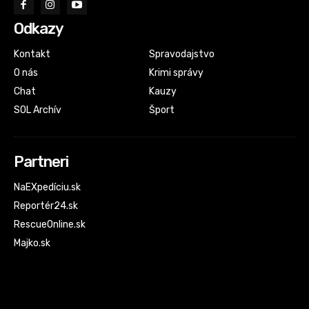
Odkazy
Kontakt
Spravodajstvo
O nás
Krimi správy
Chat
Kauzy
SOL Archív
Šport
Partneri
NaEXpedíciu.sk
Reportér24.sk
RescueOnline.sk
Majko.sk