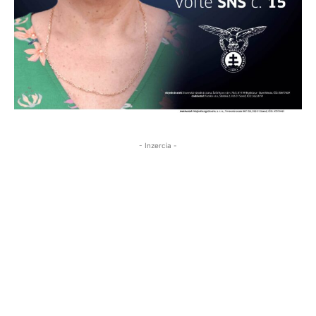
- Inzercia -