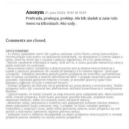
Anonym
21. júla 2023, 13:57 At 13:57
Priehrada, priekopa, preklep. Ale blb sladek si zase robi
meno na blbostiach. Ako vzdy .
Comments are closed.
UPOZORNENIE:
- Zo strany vydavateľa novín ide o pokus zachovať určitú formu voľnej komunikácie –
nezneužívajte túto snahu na osočovanie kohokoľvek, na ohováranie či šírenie údajov a
správ, ktoré by mohli byť v rozpore s platnou legislatívou SR a EÚ alebo etikou.
- Nešírte neoverené informácie a hoaxy. Šírte len to, k čomu poznáte relevantný zdroj a
podľa možnosti ho uvádzajte.
- Komunikácia medzi užívateľmi a diskutujúcimi ako aj ostatná komunikácia sa v
súlade s právnym poriadkom SR ukladá do databázy a to vrátane loginov - prístupov
užívateľov . Databáza providera poskytujúceho pripojenie do internetu zaznamenáva
tiež IP adresy užívateľov a ostatné identifikačné dáta. V prípade závažného porušenia
pravidiel, napríklad páchaním trestnej činnosti, je provider povinný vydať túto
databázu orgánom činným v trestnom konaní.
- Vkladať príspevky do diskusie nie je povolené cez proxy servery a anonymizéry. Takéto
príspevky môžu byť zmazané bez akéhokoľvek ďalšieho komentovania a zverejňovania
dôvodov.
- Upozorňujeme, že každý užívateľ za svoje konanie plne zodpovedá sám. Administrátor
môže zmazať príspevky, ktoré budú porušovať pravidlá diskusie, prípadne budú
obsahovať reklamu, alebo ich súčasťou budú reklamné odkazy.
- Akékoľvek útoky, osočovanie a invektívy voči podpísaným autorom článkov redakcii,
alebo vydavateľovi budú zmazané, resp. v prípade, že budú zakladať podstatu
niektorého z trestných činov, alebo iného porušenia zákona, autor príspevku by mal
počítať s možnosťou zjednania nápravy právnou cestou.
- Vydavateľ novín a redakcia nezodpovedá za obsah príspevkov diskutujúcich a nenesie
prípadné právne následky za názory autorov príspevkov.