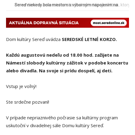
Pri venčení na Jesenského ulici mal usmrtiť psíka vlčiak, ktorý
mal voľne behať
Dom kultúry Sereď uvádza
SEREDSKÉ LETNÉ KORZO.
Každú augustovú nedeľu od 18.00 hod. zažijete na
Námestí slobody kultúrny zážitok v podobe koncertu
alebo divadla. Na svoje si prídu dospelí, aj deti.
Vstup je voľný!
Ste srdečne pozvaní!
V prípade nepriaznivého počrasie sa kultúrny program
uskutoční v divadelnej sále Domu kultúry Sereď.