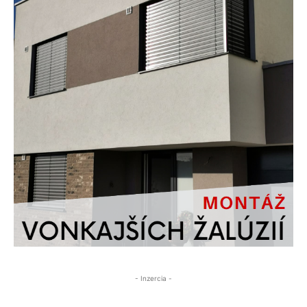
- Inzercia -