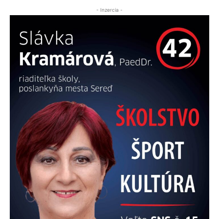
- Inzercia -