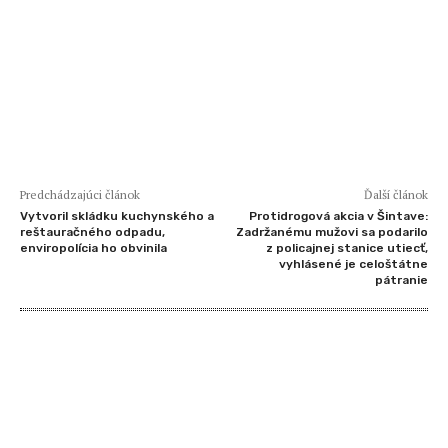
Predchádzajúci článok
Ďalší článok
Vytvoril skládku kuchynského a
Protidrogová akcia v Šintave:
reštauračného odpadu,
Zadržanému mužovi sa podarilo
enviropolícia ho obvinila
z policajnej stanice utiecť,
vyhlásené je celoštátne
pátranie