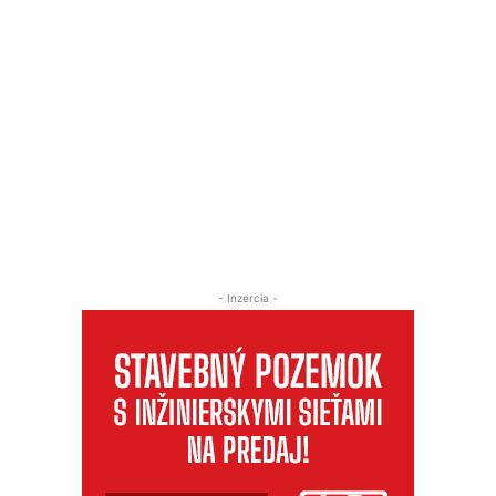
- Inzercia -