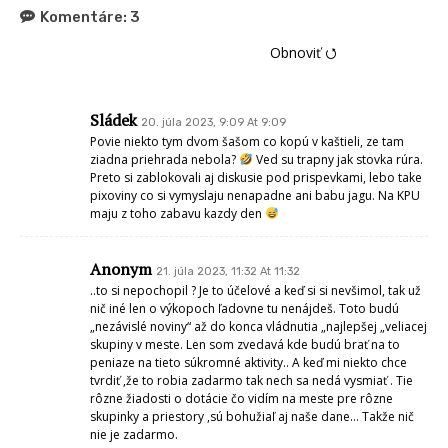
Komentáre:
3
Obnoviť ⭯
Sládek
20. júla 2023, 9:09 At 9:09
Povie niekto tym dvom šašom co kopú v kaštieli, ze tam
ziadna priehrada nebola?
Ved su trapny jak stovka rúra.
Preto si zablokovali aj diskusie pod prispevkami, lebo take
pixoviny co si vymyslaju nenapadne ani babu jagu. Na KPU
maju z toho zabavu kazdy den
Anonym
21. júla 2023, 11:32 At 11:32
..to si nepochopil ? Je to účelové a keď si si nevšimol, tak už
nič iné len o výkopoch ľadovne tu nenájdeš. Toto budú
„nezávislé noviny“ až do konca vládnutia „najlepšej „veliacej
skupiny v meste. Len som zvedavá kde budú brať na to
peniaze na tieto súkromné aktivity.. A keď mi niekto chce
tvrdiť ,že to robia zadarmo tak nech sa nedá vysmiať . Tie
rôzne žiadosti o dotácie čo vidím na meste pre rôzne
skupinky a priestory ,sú bohužiaľ aj naše dane… Takže nič
nie je zadarmo.