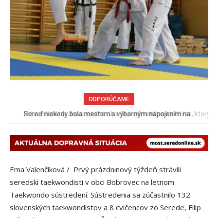
ODPORÚČAME
Pri venčení na Jesenského ulici mal usmrtiť psíka vlčiak, ktorý
mal voľne behať
Ema Valenčíková / Prvý prázdninový týždeň strávili
seredskí taekwondisti v obci Bobrovec na letnom
Taekwondo sústredení. Sústredenia sa zúčastnilo 132
slovenských taekwondistov a 8 cvičencov zo Serede, Filip