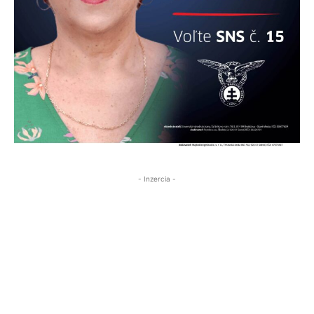
- Inzercia -