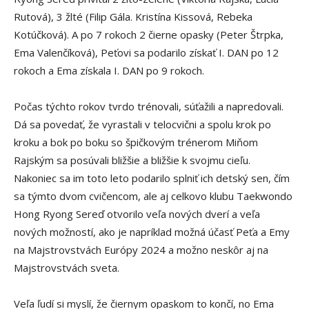
Rutová), 3 žlté (Filip Gála. Kristína Kissová, Rebeka
Kotúčková). A po 7 rokoch 2 čierne opasky (Peter Štrpka,
Ema Valenčíková), Peťovi sa podarilo získať I. DAN po 12
rokoch a Ema získala I. DAN po 9 rokoch.
Počas týchto rokov tvrdo trénovali, súťažili a napredovali.
Dá sa povedať, že vyrastali v telocvični a spolu krok po
kroku a bok po boku so špičkovým trénerom Miňom
Rajským sa posúvali bližšie a bližšie k svojmu cieľu.
Nakoniec sa im toto leto podarilo splniť ich detský sen, čím
sa týmto dvom cvičencom, ale aj celkovo klubu Taekwondo
Hong Ryong Sereď otvorilo veľa nových dverí a veľa
nových možností, ako je napríklad možná účasť Peťa a Emy
na Majstrovstvách Európy 2024 a možno neskôr aj na
Majstrovstvách sveta.
Veľa ľudí si myslí, že čiernym opaskom to končí, no Ema