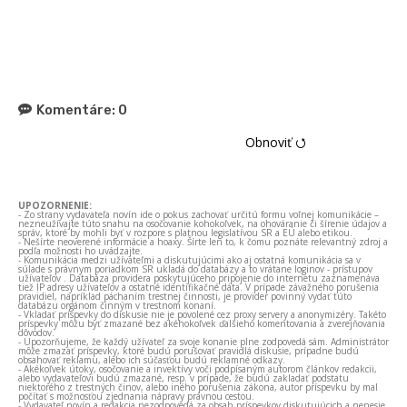
Komentáre:
0
Obnoviť ⭯
UPOZORNENIE:
- Zo strany vydavateľa novín ide o pokus zachovať určitú formu voľnej komunikácie –
nezneužívajte túto snahu na osočovanie kohokoľvek, na ohováranie či šírenie údajov a
správ, ktoré by mohli byť v rozpore s platnou legislatívou SR a EÚ alebo etikou.
- Nešírte neoverené informácie a hoaxy. Šírte len to, k čomu poznáte relevantný zdroj a
podľa možnosti ho uvádzajte.
- Komunikácia medzi užívateľmi a diskutujúcimi ako aj ostatná komunikácia sa v
súlade s právnym poriadkom SR ukladá do databázy a to vrátane loginov - prístupov
užívateľov . Databáza providera poskytujúceho pripojenie do internetu zaznamenáva
tiež IP adresy užívateľov a ostatné identifikačné dáta. V prípade závažného porušenia
pravidiel, napríklad páchaním trestnej činnosti, je provider povinný vydať túto
databázu orgánom činným v trestnom konaní.
- Vkladať príspevky do diskusie nie je povolené cez proxy servery a anonymizéry. Takéto
príspevky môžu byť zmazané bez akéhokoľvek ďalšieho komentovania a zverejňovania
dôvodov.
- Upozorňujeme, že každý užívateľ za svoje konanie plne zodpovedá sám. Administrátor
môže zmazať príspevky, ktoré budú porušovať pravidlá diskusie, prípadne budú
obsahovať reklamu, alebo ich súčasťou budú reklamné odkazy.
- Akékoľvek útoky, osočovanie a invektívy voči podpísaným autorom článkov redakcii,
alebo vydavateľovi budú zmazané, resp. v prípade, že budú zakladať podstatu
niektorého z trestných činov, alebo iného porušenia zákona, autor príspevku by mal
počítať s možnosťou zjednania nápravy právnou cestou.
- Vydavateľ novín a redakcia nezodpovedá za obsah príspevkov diskutujúcich a nenesie