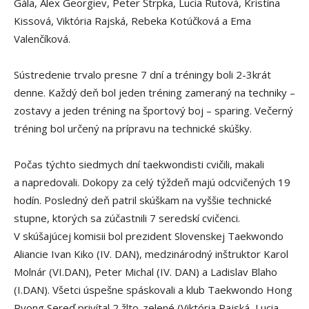
Gála, Alex Georgiev, Peter Štrpka, Lucia Rutová, Kristína
Kissová, Viktória Rajská, Rebeka Kotúčková a Ema
Valenčíková.
Sústredenie trvalo presne 7 dní a tréningy boli 2-3krát
denne. Každý deň bol jeden tréning zameraný na techniky –
zostavy a jeden tréning na športový boj – sparing. Večerný
tréning bol určený na prípravu na technické skúšky.
Počas týchto siedmych dní taekwondisti cvičili, makali
a napredovali. Dokopy za celý týždeň majú odcvičených 19
hodín. Posledný deň patril skúškam na vyššie technické
stupne, ktorých sa zúčastnili 7 seredskí cvičenci.
V skúšajúcej komisii bol prezident Slovenskej Taekwondo
Aliancie Ivan Kiko (IV. DAN), medzinárodný inštruktor Karol
Molnár (VI.DAN), Peter Michal (IV. DAN) a Ladislav Blaho
(I.DAN). Všetci úspešne spáskovali a klub Taekwondo Hong
Ryong Sereď privítal 2 žlto-zelené (Viktória Rajská, Lucia