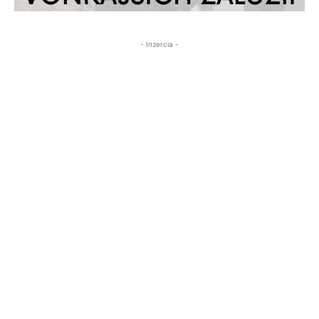
- Inzercia -